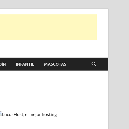
e otras, para disfrutar de la viada y de tu casa.
DÍN
INFANTIL
MASCOTAS