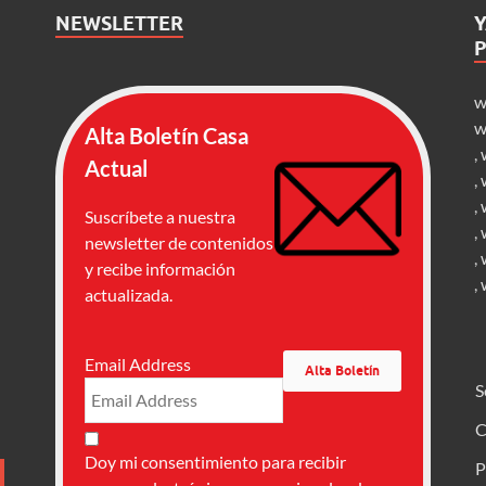
NEWSLETTER
w
w
Alta Boletín Casa
,
Actual
,
,
Suscríbete a nuestra
,
newsletter de contenidos
,
y recibe información
,
actualizada.
Email Address
S
C
Doy mi consentimiento para recibir
P