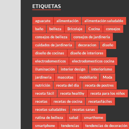
ETIQUETAS
aguacate
alimentación
alimentación saludable
baño
belleza
Bricolaje
Cocina
consejos
consejos de belleza
consejos de jardineria
cuidados de jardineria
decoracion
diseño
diseño de cocinas
diseño de interiores
electrodomesticos
electrodomesticos cocina
iluminación
interior design
interiorismo
jardineria
mascotas
mobiliario
Moda
nutrición
receta del día
receta de postres
receta fácil
receta healthy
receta para los niños
recetas
recetas de cocina
recetasfáciles
recetas saludables
recetas sanas
rutina de belleza
salud
smarthome
smartphone
tendencias
tendencias de decoración