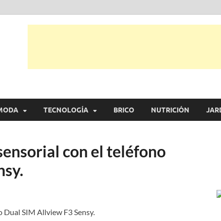
tual
trarás, ideas, consejos y novedades de decoración, bricolaje, belleza entr
MODA
TECNOLOGÍA
BRICO
NUTRICIÓN
JAR
ensorial con el teléfono
nsy.