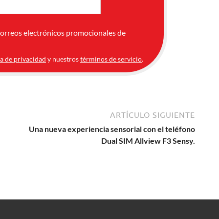
correos electrónicos promocionales de
ca de privacidad
y nuestros
términos de servicio
.
ARTÍCULO SIGUIENTE
Una nueva experiencia sensorial con el teléfono
Dual SIM Allview F3 Sensy.