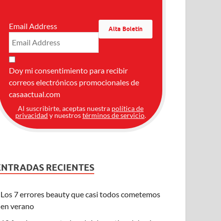
Email Address
Doy mi consentimiento para recibir
correos electrónicos promocionales de
casaactual.com
Al suscribirte, aceptas nuestra
política de
privacidad
y nuestros
términos de servicio
.
ENTRADAS RECIENTES
Los 7 errores beauty que casi todos cometemos
en verano