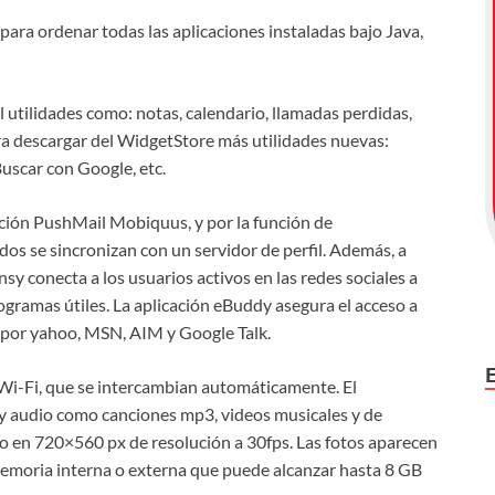
para ordenar todas las aplicaciones instaladas bajo Java,
 utilidades como: notas, calendario, llamadas perdidas,
ara descargar del WidgetStore más utilidades nuevas:
Buscar con Google, etc.
cación PushMail Mobiquus, y por la función de
dos se sincronizan con un servidor de perfil. Además, a
nsy conecta a los usuarios activos en las redes sociales a
ogramas útiles. La aplicación eBuddy asegura el acceso a
s por yahoo, MSN, AIM y Google Talk.
 Wi-Fi, que se intercambian automáticamente. El
 y audio como canciones mp3, videos musicales y de
eo en 720×560 px de resolución a 30fps. Las fotos aparecen
memoria interna o externa que puede alcanzar hasta 8 GB