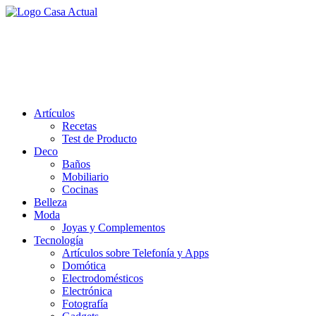
Saltar
al
casa actual
contenido
En Casaactual.com encontrarás, ideas, consejos y novedades de
decoración, bricolaje, belleza entre otras, para disfrutar de la viada y
de tu casa.
Artículos
Recetas
Test de Producto
Deco
Baños
Mobiliario
Cocinas
Belleza
Moda
Joyas y Complementos
Tecnología
Artículos sobre Telefonía y Apps
Domótica
Electrodomésticos
Electrónica
Fotografía