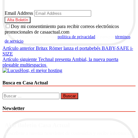
Email Address
Doy mi consentimiento para recibir correos electrónicos
promocionales de casaactual.com
Al suscribirte, aceptas nuestra
política de privacidad
y nuestros
términos
de servicio
.
Navegación
Artículo anterior
Britax Römer lanza el portabebés BABY-SAFE i-
SIZE
de
Artículo siguiente
Technal presenta Ambial, la nueva puerta
entradas
plegable multiespacios
Busca en Casa Actual
Buscar:
Newsletter
Alta Boletín Casa Actual
Suscríbete a nuestra newsletter de contenidos y recibe información