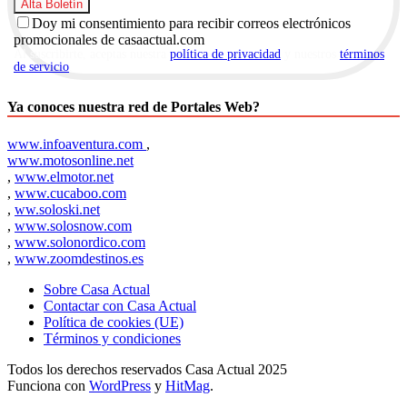
Doy mi consentimiento para recibir correos electrónicos
promocionales de casaactual.com
Al suscribirte, aceptas nuestra
política de privacidad
y nuestros
términos
de servicio
.
Ya conoces nuestra red de Portales Web?
www.infoaventura.com
,
www.motosonline.net
,
www.elmotor.net
,
www.cucaboo.com
,
ww.soloski.net
,
www.solosnow.com
,
www.solonordico.com
,
www.zoomdestinos.es
Sobre Casa Actual
Contactar con Casa Actual
Política de cookies (UE)
Términos y condiciones
Todos los derechos reservados Casa Actual 2025
Funciona con
WordPress
y
HitMag
.