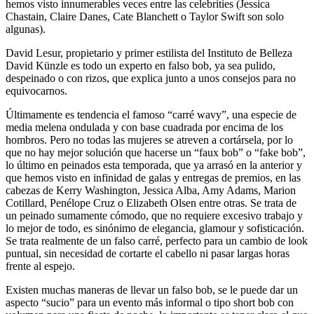
hemos visto innumerables veces entre las celebrities (Jessica
Chastain, Claire Danes, Cate Blanchett o Taylor Swift son solo
algunas).
David Lesur, propietario y primer estilista del Instituto de Belleza
David Künzle es todo un experto en falso bob, ya sea pulido,
despeinado o con rizos, que explica junto a unos consejos para no
equivocarnos.
Últimamente es tendencia el famoso “carré wavy”, una especie de
media melena ondulada y con base cuadrada por encima de los
hombros. Pero no todas las mujeres se atreven a cortársela, por lo
que no hay mejor solución que hacerse un “faux bob” o “fake bob”,
lo último en peinados esta temporada, que ya arrasó en la anterior y
que hemos visto en infinidad de galas y entregas de premios, en las
cabezas de Kerry Washington, Jessica Alba, Amy Adams, Marion
Cotillard, Penélope Cruz o Elizabeth Olsen entre otras. Se trata de
un peinado sumamente cómodo, que no requiere excesivo trabajo y
lo mejor de todo, es sinónimo de elegancia, glamour y sofisticación.
Se trata realmente de un falso carré, perfecto para un cambio de look
puntual, sin necesidad de cortarte el cabello ni pasar largas horas
frente al espejo.
Existen muchas maneras de llevar un falso bob, se le puede dar un
aspecto “sucio” para un evento más informal o tipo short bob con