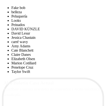
Fake bob
belleza
Peluquería
Looks
Peinados
DAVID KÜNZLE
David Lesur
Jessica Chastain
carré wavy
Amy Adams
Cate Blanchett
Claire Danes
Elizabeth Olsen
Marion Cotillard
Penelope Cruz
Taylor Swift
Alta Boletín Casa Actual
Suscríbete a nuestra newsletter de contenidos y recibe información
actualizada.