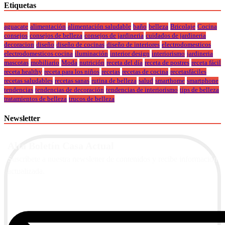
Etiquetas
aguacate
alimentación
alimentación saludable
baño
belleza
Bricolaje
Cocina
consejos
consejos de belleza
consejos de jardineria
cuidados de jardineria
decoracion
diseño
diseño de cocinas
diseño de interiores
electrodomesticos
electrodomesticos cocina
iluminación
interior design
interiorismo
jardineria
mascotas
mobiliario
Moda
nutrición
receta del día
receta de postres
receta fácil
receta healthy
receta para los niños
recetas
recetas de cocina
recetasfáciles
recetas saludables
recetas sanas
rutina de belleza
salud
smarthome
smartphone
tendencias
tendencias de decoración
tendencias de interiorismo
tips de belleza
tratamientos de belleza
trucos de belleza
Newsletter
Alta Boletín Casa Actual
Suscríbete a nuestra newsletter de contenidos y recibe información
actualizada.