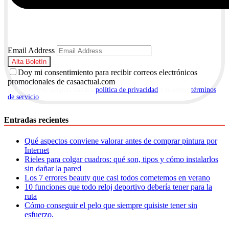
Email Address
Doy mi consentimiento para recibir correos electrónicos
promocionales de casaactual.com
Al suscribirte, aceptas nuestra
política de privacidad
y nuestros
términos
de servicio
.
Entradas recientes
Qué aspectos conviene valorar antes de comprar pintura por
Internet
Rieles para colgar cuadros: qué son, tipos y cómo instalarlos
sin dañar la pared
Los 7 errores beauty que casi todos cometemos en verano
10 funciones que todo reloj deportivo debería tener para la
ruta
Cómo conseguir el pelo que siempre quisiste tener sin
esfuerzo.