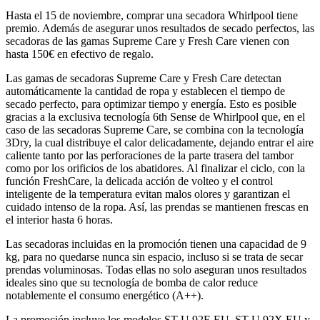
Hasta el 15 de noviembre, comprar una secadora Whirlpool tiene
premio. Además de asegurar unos resultados de secado perfectos, las
secadoras de las gamas Supreme Care y Fresh Care vienen con
hasta 150€ en efectivo de regalo.
Las gamas de secadoras Supreme Care y Fresh Care detectan
automáticamente la cantidad de ropa y establecen el tiempo de
secado perfecto, para optimizar tiempo y energía. Esto es posible
gracias a la exclusiva tecnología 6th Sense de Whirlpool que, en el
caso de las secadoras Supreme Care, se combina con la tecnología
3Dry, la cual distribuye el calor delicadamente, dejando entrar el aire
caliente tanto por las perforaciones de la parte trasera del tambor
como por los orificios de los abatidores. Al finalizar el ciclo, con la
función FreshCare, la delicada acción de volteo y el control
inteligente de la temperatura evitan malos olores y garantizan el
cuidado intenso de la ropa. Así, las prendas se mantienen frescas en
el interior hasta 6 horas.
Las secadoras incluidas en la promoción tienen una capacidad de 9
kg, para no quedarse nunca sin espacio, incluso si se trata de secar
prendas voluminosas. Todas ellas no solo aseguran unos resultados
ideales sino que su tecnología de bomba de calor reduce
notablemente el consumo energético (A++).
La promoción incluye los modelos ST U 92E EU, ST U 92X EU y