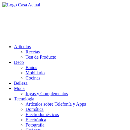
Saltar
al
casa actual
contenido
En Casaactual.com encontrarás, ideas, consejos y novedades de
decoración, bricolaje, belleza entre otras, para disfrutar de la viada y
de tu casa.
Artículos
Recetas
Test de Producto
Deco
Baños
Mobiliario
Cocinas
Belleza
Moda
Joyas y Complementos
Tecnología
Artículos sobre Telefonía y Apps
Domótica
Electrodomésticos
Electrónica
Fotografía