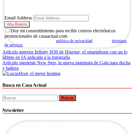
Email Address
Doy mi consentimiento para recibir correos electrónicos
promocionales de casaactual.com
Al suscribirte, aceptas nuestra
política de privacidad
y nuestros
términos
de servicio
.
Navegación
Artículo anterior
Infinity H30 de Hisense, el smartphone con un lo
último en IA aplicada a la fotografía
de
Artículo siguiente
New Step, la nueva mampara de Gala para ducha
entradas
y bañera
Busca en Casa Actual
Buscar:
Newsletter
Alta Boletín Casa Actual