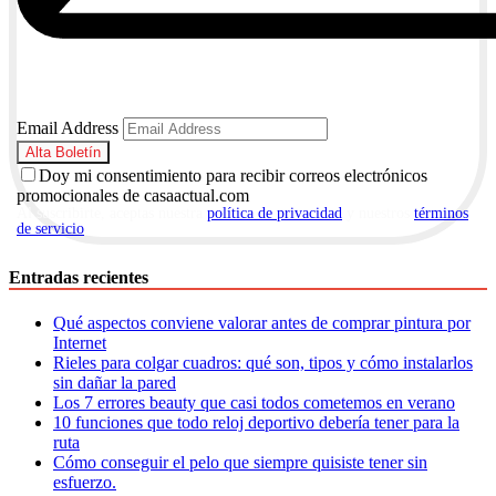
Email Address
Doy mi consentimiento para recibir correos electrónicos
promocionales de casaactual.com
Al suscribirte, aceptas nuestra
política de privacidad
y nuestros
términos
de servicio
.
Entradas recientes
Qué aspectos conviene valorar antes de comprar pintura por
Internet
Rieles para colgar cuadros: qué son, tipos y cómo instalarlos
sin dañar la pared
Los 7 errores beauty que casi todos cometemos en verano
10 funciones que todo reloj deportivo debería tener para la
ruta
Cómo conseguir el pelo que siempre quisiste tener sin
esfuerzo.