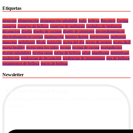
Etiquetas
aguacate
alimentación
alimentación saludable
baño
belleza
Bricolaje
Cocina
consejos
consejos de belleza
consejos de jardineria
cuidados de jardineria
decoracion
diseño
diseño de cocinas
diseño de interiores
electrodomesticos
electrodomesticos cocina
iluminación
interior design
interiorismo
jardineria
mascotas
mobiliario
Moda
nutrición
receta del día
receta de postres
receta fácil
receta healthy
receta para los niños
recetas
recetas de cocina
recetasfáciles
recetas saludables
recetas sanas
rutina de belleza
salud
smarthome
smartphone
tendencias
tendencias de decoración
tendencias de interiorismo
tips de belleza
tratamientos de belleza
trucos de belleza
Newsletter
Alta Boletín Casa Actual
Suscríbete a nuestra newsletter de contenidos y recibe información
actualizada.