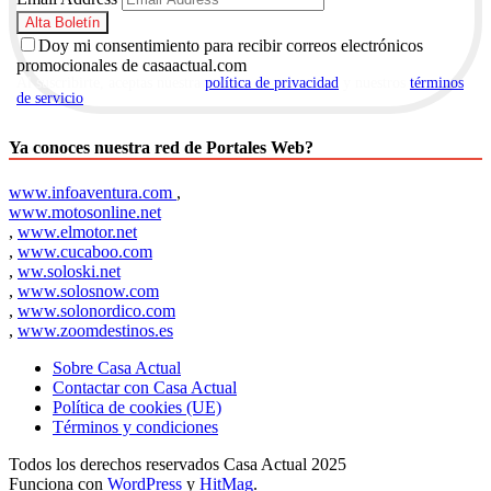
Doy mi consentimiento para recibir correos electrónicos
promocionales de casaactual.com
Al suscribirte, aceptas nuestra
política de privacidad
y nuestros
términos
de servicio
.
Ya conoces nuestra red de Portales Web?
www.infoaventura.com
,
www.motosonline.net
,
www.elmotor.net
,
www.cucaboo.com
,
ww.soloski.net
,
www.solosnow.com
,
www.solonordico.com
,
www.zoomdestinos.es
Sobre Casa Actual
Contactar con Casa Actual
Política de cookies (UE)
Términos y condiciones
Todos los derechos reservados Casa Actual 2025
Funciona con
WordPress
y
HitMag
.