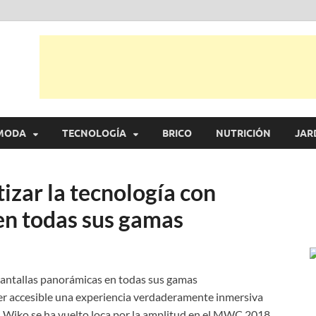
l
 ideas, consejos y novedades de decoración, bricolaje, belleza entre otras,
MODA
TECNOLOGÍA
BRICO
NUTRICIÓN
JAR
zar la tecnología con
en todas sus gamas
cer accesible una experiencia verdaderamente inmersiva
o, Wiko se ha vuelto loca por la amplitud en el MWC 2018