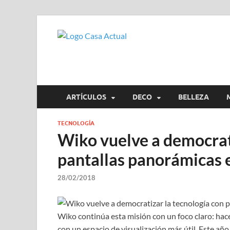
casa actua
En Casaactual.com encontrarás,
ARTÍCULOS
DECO
BELLEZA
TECNOLOGÍA
Wiko vuelve a democrati
pantallas panorámicas 
28/02/2018
Wiko continúa esta misión con un foco claro: ha
con un espacio de visualización más útil. Este añ