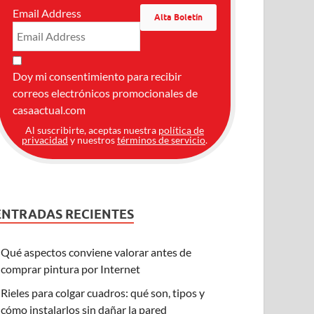
Email Address
Doy mi consentimiento para recibir
correos electrónicos promocionales de
casaactual.com
Al suscribirte, aceptas nuestra
política de
privacidad
y nuestros
términos de servicio
.
ENTRADAS RECIENTES
Qué aspectos conviene valorar antes de
comprar pintura por Internet
Rieles para colgar cuadros: qué son, tipos y
cómo instalarlos sin dañar la pared