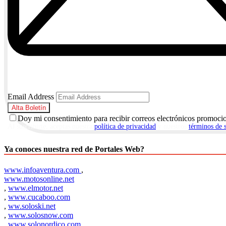
Email Address
Doy mi consentimiento para recibir correos electrónicos promoci
Al suscribirte, aceptas nuestra
política de privacidad
y nuestros
términos de 
Ya conoces nuestra red de Portales Web?
www.infoaventura.com
,
www.motosonline.net
,
www.elmotor.net
,
www.cucaboo.com
,
ww.soloski.net
,
www.solosnow.com
,
www.solonordico.com