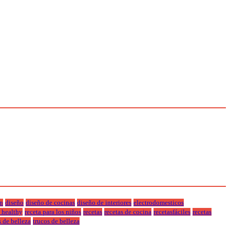
n
diseño
diseño de cocinas
diseño de interiores
electrodomesticos
a healthy
receta para los niños
recetas
recetas de cocina
recetasfáciles
recetas
s de belleza
trucos de belleza