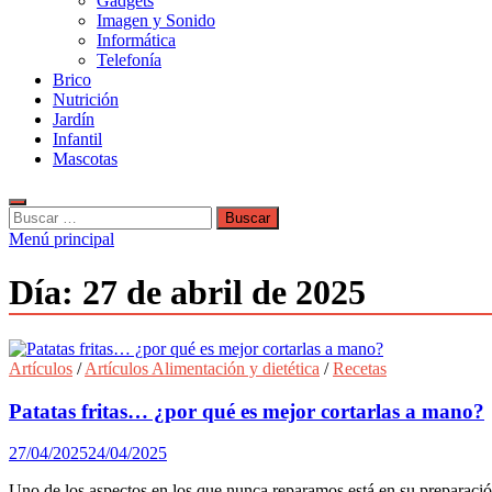
Gadgets
Imagen y Sonido
Informática
Telefonía
Brico
Nutrición
Jardín
Infantil
Mascotas
Buscar:
Menú principal
Día:
27 de abril de 2025
Artículos
/
Artículos Alimentación y dietética
/
Recetas
Patatas fritas… ¿por qué es mejor cortarlas a mano?
27/04/2025
24/04/2025
Uno de los aspectos en los que nunca reparamos está en su preparació