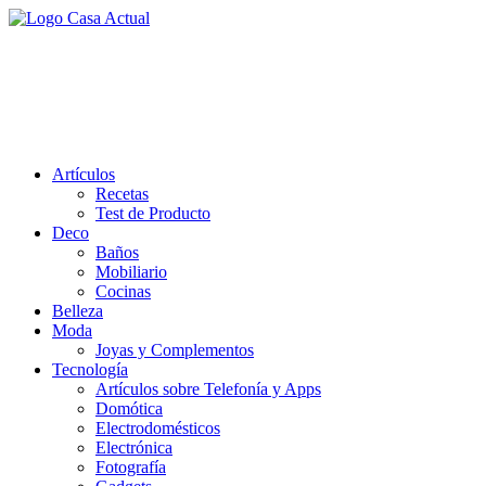
Saltar
al
casa actual
contenido
En Casaactual.com encontrarás, ideas, consejos y novedades de decoració
Artículos
Recetas
Test de Producto
Deco
Baños
Mobiliario
Cocinas
Belleza
Moda
Joyas y Complementos
Tecnología
Artículos sobre Telefonía y Apps
Domótica
Electrodomésticos
Electrónica
Fotografía