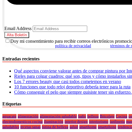
Email Address
Doy mi consentimiento para recibir correos electrónicos promoci
Al suscribirte, aceptas nuestra
política de privacidad
y nuestros
términos de 
Entradas recientes
Qué aspectos conviene valorar antes de comprar pintura por Int
Rieles para colgar cuadros: qué son, tipos y cómo instalarlos si
Los 7 errores beauty que casi todos cometemos en verano
10 funciones que todo reloj deportivo debería tener para la ruta
Cómo conseguir el pelo que siempre quisiste tener sin esfuerzo.
Etiquetas
aguacate
alimentación
alimentación saludable
baño
belleza
Bricolaje
Cocina
co
electrodomesticos cocina
iluminación
interior design
interiorismo
jardineria
mas
saludables
recetas sanas
rutina de belleza
salud
smarthome
smartphone
tendenci