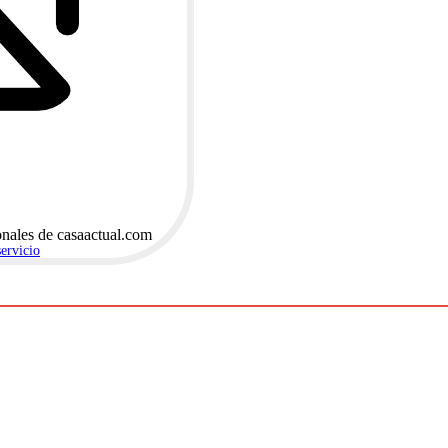
onales de casaactual.com
servicio
.