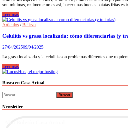
son mínimas, realmente no es así, hacer unas buenas patatas fritas es t
Patatas
Leer más
fritas…
¿por
Artículos
/
Belleza
qué
es
Celulitis vs grasa localizada: cómo diferenciarlas (y tr
mejor
cortarlas
27/04/2025
09/04/2025
a
mano?
La grasa localizada y la celulitis son problemas diferentes que requier
Celulitis
Leer más
vs
grasa
localizada:
Busca en Casa Actual
cómo
diferenciarlas
Buscar:
(y
tratarlas)
Newsletter
Alta Boletín Casa Actual