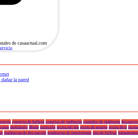
onales de casaactual.com
servicio
.
ernet
n dañar la pared
nsejos
consejos de belleza
consejos de jardineria
cuidados de jardineria
decoracio
cotas
mobiliario
Moda
nutrición
receta del día
receta de postres
receta fácil
recet
as
tendencias de decoración
tendencias de interiorismo
tips de belleza
tratamiento