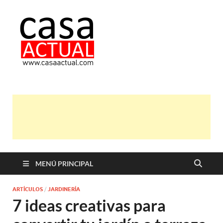
casa actual
En Casaactual.com encontrarás,
ideas, consejos y novedades de
decoración, bricolaje, belleza entre
otras, para disfrutar de la viada y de
tu casa.
MENÚ PRINCIPAL
ARTÍCULOS
/
JARDINERÍA
7 ideas creativas para