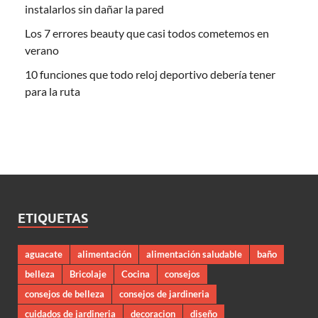
instalarlos sin dañar la pared
Los 7 errores beauty que casi todos cometemos en
verano
10 funciones que todo reloj deportivo debería tener
para la ruta
ETIQUETAS
aguacate
alimentación
alimentación saludable
baño
belleza
Bricolaje
Cocina
consejos
consejos de belleza
consejos de jardineria
cuidados de jardineria
decoracion
diseño