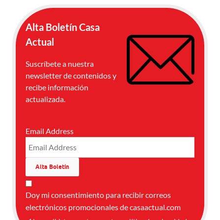
Alta Boletín Casa
Actual
Suscríbete a nuestra
newsletter de contenidos y
recibe información
actualizada.
Email Address
Doy mi consentimiento para recibir correos
electrónicos promocionales de casaactual.com