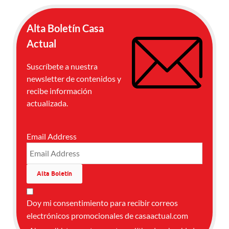
Alta Boletín Casa
Actual
Suscríbete a nuestra
newsletter de contenidos y
recibe información
actualizada.
Email Address
Doy mi consentimiento para recibir correos
electrónicos promocionales de casaactual.com