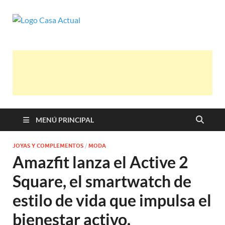
casa actual
En Casaactual.com encontrarás, ideas,
consejos y novedades de decoración,
bricolaje, belleza entre otras, para disfrutar
de la viada y de tu casa.
MENÚ PRINCIPAL
JOYAS Y COMPLEMENTOS
/
MODA
Amazfit lanza el Active 2
Square, el smartwatch de
estilo de vida que impulsa el
bienestar activo.