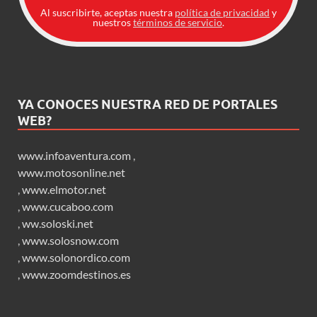
Al suscribirte, aceptas nuestra
política de privacidad
y
nuestros
términos de servicio
.
YA CONOCES NUESTRA RED DE PORTALES
WEB?
www.infoaventura.com
,
www.motosonline.net
,
www.elmotor.net
,
www.cucaboo.com
,
ww.soloski.net
,
www.solosnow.com
,
www.solonordico.com
,
www.zoomdestinos.es