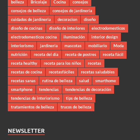
belleza
Bricolaje
Cocina
consejos
consejos de belleza
consejos de jardineria
cuidados de jardineria
decoracion
diseño
diseño de cocinas
diseño de interiores
electrodomesticos
electrodomesticos cocina
iluminación
interior design
interiorismo
jardineria
mascotas
mobiliario
Moda
nutrición
receta del día
receta de postres
receta fácil
receta healthy
receta para los niños
recetas
recetas de cocina
recetasfáciles
recetas saludables
recetas sanas
rutina de belleza
salud
smarthome
smartphone
tendencias
tendencias de decoración
tendencias de interiorismo
tips de belleza
tratamientos de belleza
trucos de belleza
NEWSLETTER