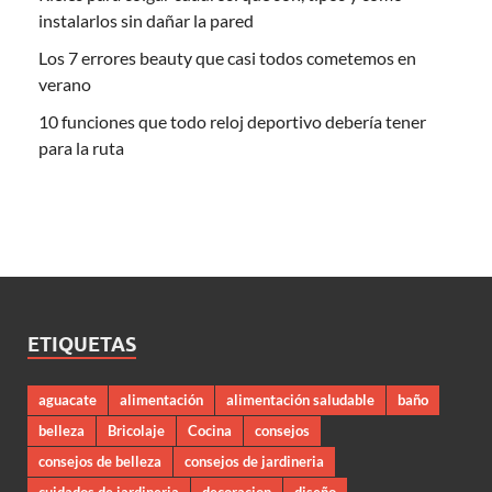
instalarlos sin dañar la pared
Los 7 errores beauty que casi todos cometemos en
verano
10 funciones que todo reloj deportivo debería tener
para la ruta
ETIQUETAS
aguacate
alimentación
alimentación saludable
baño
belleza
Bricolaje
Cocina
consejos
consejos de belleza
consejos de jardineria
cuidados de jardineria
decoracion
diseño