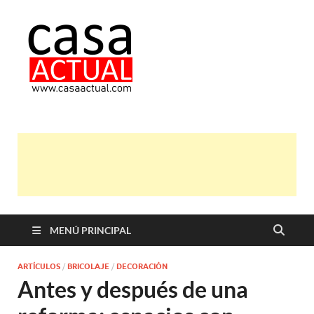
casa actual
En Casaactual.com encontrarás,
ideas, consejos y novedades de
decoración, bricolaje, belleza entre
otras, para disfrutar de la viada y de
tu casa.
MENÚ PRINCIPAL
ARTÍCULOS
/
BRICOLAJE
/
DECORACIÓN
Antes y después de una