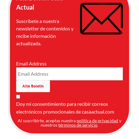
Actual
Suscríbete a nuestra
newsletter de contenidos y
recibe información
actualizada.
Email Address
Doy mi consentimiento para recibir correos
electrónicos promocionales de casaactual.com
Al suscribirte, aceptas nuestra
política de privacidad
y
nuestros
términos de servicio
.