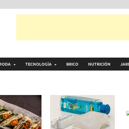
tual
trarás, ideas, consejos y novedades de decoración, bricolaje, belleza entr
MODA
TECNOLOGÍA
BRICO
NUTRICIÓN
JAR