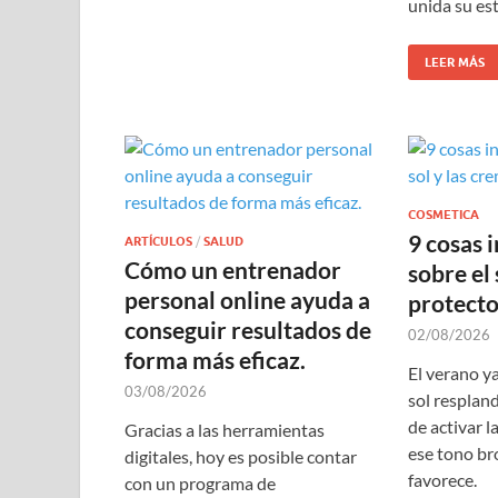
unida su es
LEER MÁS
COSMETICA
9 cosas 
ARTÍCULOS
/
SALUD
Cómo un entrenador
sobre el 
personal online ayuda a
protecto
conseguir resultados de
02/08/2026
forma más eficaz.
El verano ya
03/08/2026
sol respland
de activar l
Gracias a las herramientas
ese tono br
digitales, hoy es posible contar
favorece.
con un programa de