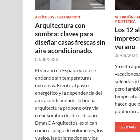
ARTÍCULOS
/
DECORACIÓN
NUTRICIÓN
/
A
Y DIETÉTICA
Arquitectura con
Los 12 a
sombra: claves para
impresci
diseñar casas frescas sin
verano
aire acondicionado.
08/08/2026
08/08/2026
Ya está aquí
El verano en España ya no se
vacaciones,s
entiende sin temperaturas
soleados y l
extremas. Frente al gasto
pero tambié
energético y la dependencia del
temperatura
aire acondicionado, la buena
hacen que p
arquitectura propone otra vía:
población 
crear sombra desde el diseño.
DmasC Arquitectos, explican
LEER MÁS
cómo el juego de volúmenes, los
vuelos, las orientaciones y los