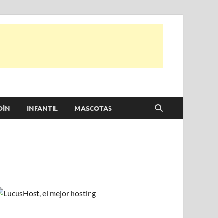
e otras, para disfrutar de la viada y de tu casa.
DÍN
INFANTIL
MASCOTAS