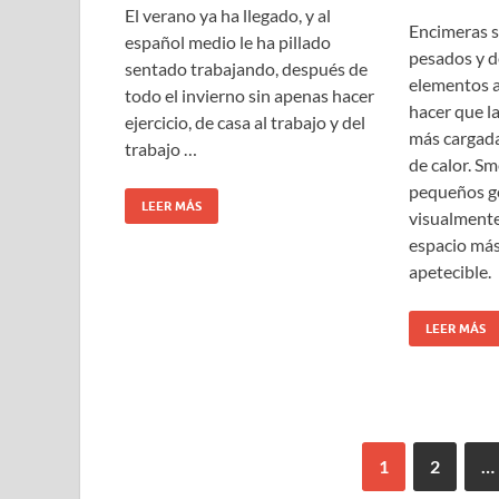
El verano ya ha llegado, y al
Encimeras s
español medio le ha pillado
pesados y 
sentado trabajando, después de
elementos a
todo el invierno sin apenas hacer
hacer que la
ejercicio, de casa al trabajo y del
más cargada
trabajo …
de calor. S
pequeños ge
LEER MÁS
visualmente
espacio más
apetecible.
LEER MÁS
1
2
…