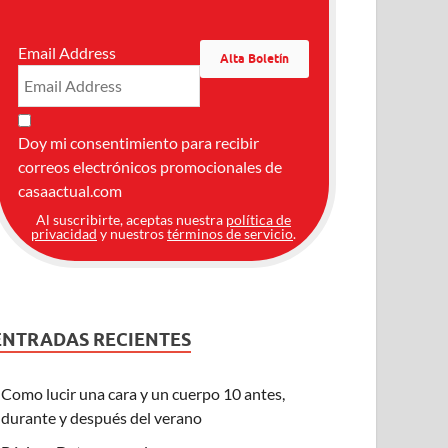
Email Address
Doy mi consentimiento para recibir
correos electrónicos promocionales de
casaactual.com
Al suscribirte, aceptas nuestra
política de
privacidad
y nuestros
términos de servicio
.
ENTRADAS RECIENTES
Como lucir una cara y un cuerpo 10 antes,
durante y después del verano