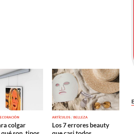
DECORACIÓN
ARTÍCULOS
/
BELLEZA
ara colgar
Los 7 errores beauty
 qué son, tipos
que casi todos