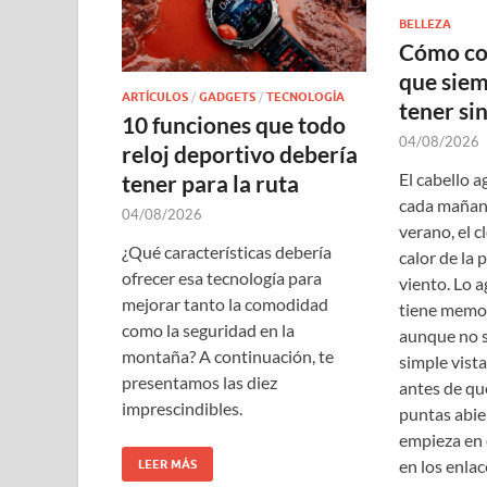
BELLEZA
Cómo con
que siem
ARTÍCULOS
/
GADGETS
/
TECNOLOGÍA
tener si
10 funciones que todo
04/08/2026
reloj deportivo debería
El cabello 
tener para la ruta
cada mañana
04/08/2026
verano, el cl
¿Qué características debería
calor de la p
ofrecer esa tecnología para
viento. Lo 
mejorar tanto la comodidad
tiene memor
como la seguridad en la
aunque no s
montaña? A continuación, te
simple vist
presentamos las diez
antes de qu
imprescindibles.
puntas abier
empieza en e
en los enla
LEER MÁS