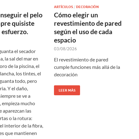
ARTÍCULOS
/
DECORACIÓN
seguir el pelo
Cómo elegir un
pre quisiste
revestimiento de pared
n esfuerzo.
según el uso de cada
espacio
03/08/2026
aguanta el secador
, la sal del mar en
El revestimiento de pared
oro de la piscina, el
cumple funciones más allá de la
lancha, los tintes, el
decoración
aguanta todo, pero
ia. Y el daño,
LEER MÁS
iempre se ve a
a, empieza mucho
e aparezcan las
tas o la rotura:
l interior de la fibra,
ces que mantienen