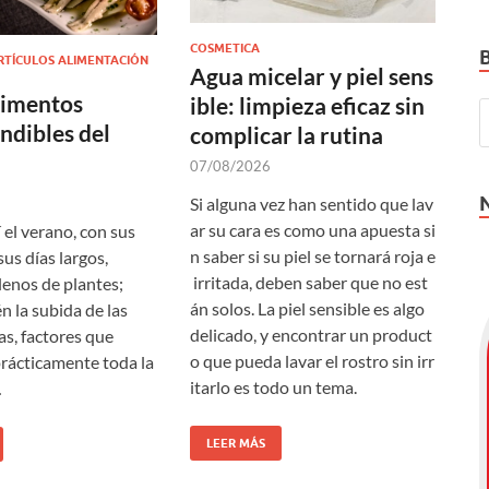
COSMETICA
RTÍCULOS ALIMENTACIÓN
Agua micelar y piel sens
limentos
ible: limpieza eficaz sin
ndibles del
complicar la rutina
07/08/2026
Si alguna vez han sentido que lav
ar su cara es como una apuesta si
 el verano, con sus
n saber si su piel se tornará roja e
us días largos,
irritada, deben saber que no est
lenos de plantes;
án solos. La piel sensible es algo
n la subida de las
delicado, y encontrar un product
s, factores que
o que pueda lavar el rostro sin irr
rácticamente toda la
itarlo es todo un tema.
…
LEER MÁS