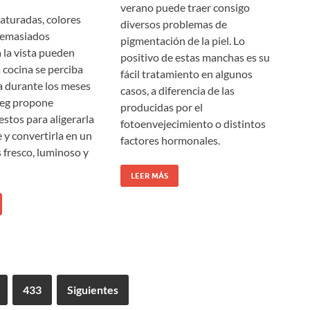
verano puede traer consigo
aturadas, colores
diversos problemas de
demasiados
pigmentación de la piel. Lo
 la vista pueden
positivo de estas manchas es su
 cocina se perciba
fácil tratamiento en algunos
 durante los meses
casos, a diferencia de las
meg propone
producidas por el
stos para aligerarla
fotoenvejecimiento o distintos
 y convertirla en un
factores hormonales.
 fresco, luminoso y
LEER MÁS
433
Siguientes