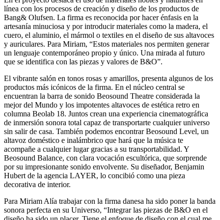
línea con los procesos de creación y diseño de los productos de
Bang& Olufsen. La firma es reconocida por hacer énfasis en la
artesanía minuciosa y por introducir materiales como la madera, el
cuero, el aluminio, el mármol o textiles en el diseño de sus altavoces
y auriculares. Para Miriam, “Estos materiales nos permiten generar
un lenguaje contemporáneo propio y único. Una mirada al futuro
que se identifica con las piezas y valores de B&O”.
El vibrante salón en tonos rosas y amarillos, presenta algunos de los
productos más icónicos de la firma. En el núcleo central se
encuentran la barra de sonido Beosound Theatre considerada la
mejor del Mundo y los impotentes altavoces de estética retro en
columna Beolab 18. Juntos crean una experiencia cinematográfica
de inmersión sonora total capaz de transportarte cualquier universo
sin salir de casa. También podemos encontrar Beosound Level, un
altavoz doméstico e inalámbrico que hará que la música te
acompañe a cualquier lugar gracias a su transportabilidad. Y
Beosound Balance, con clara vocación escultórica, que sorprende
por su impresionante sonido envolvente. Su diseñador, Benjamin
Hubert de la agencia LAYER, lo concibió como una pieza
decorativa de interior.
Para Miriam Alía trabajar con la firma danesa ha sido poner la banda
sonora perfecta en su Universo, “Integrar las piezas de B&O en el
diseño ha sido un placer. Tiene el enfoque de diseño con el cual me