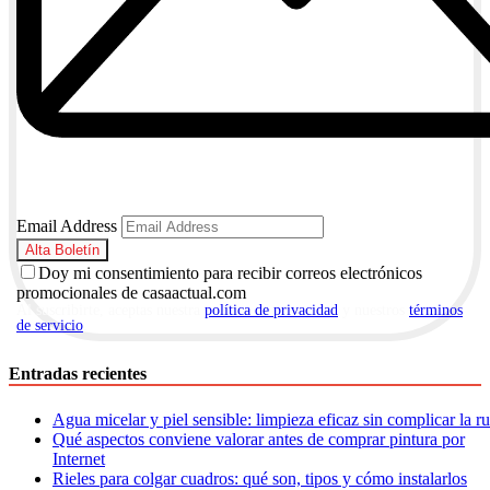
Email Address
Doy mi consentimiento para recibir correos electrónicos
promocionales de casaactual.com
Al suscribirte, aceptas nuestra
política de privacidad
y nuestros
términos
de servicio
.
Entradas recientes
Agua micelar y piel sensible: limpieza eficaz sin complicar la r
Qué aspectos conviene valorar antes de comprar pintura por
Internet
Rieles para colgar cuadros: qué son, tipos y cómo instalarlos