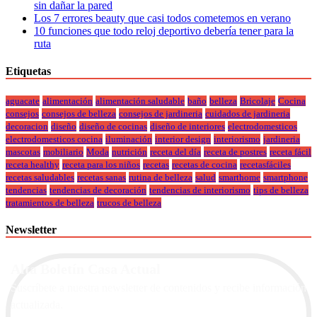
sin dañar la pared
Los 7 errores beauty que casi todos cometemos en verano
10 funciones que todo reloj deportivo debería tener para la
ruta
Etiquetas
aguacate
alimentación
alimentación saludable
baño
belleza
Bricolaje
Cocina
consejos
consejos de belleza
consejos de jardineria
cuidados de jardineria
decoracion
diseño
diseño de cocinas
diseño de interiores
electrodomesticos
electrodomesticos cocina
iluminación
interior design
interiorismo
jardineria
mascotas
mobiliario
Moda
nutrición
receta del día
receta de postres
receta fácil
receta healthy
receta para los niños
recetas
recetas de cocina
recetasfáciles
recetas saludables
recetas sanas
rutina de belleza
salud
smarthome
smartphone
tendencias
tendencias de decoración
tendencias de interiorismo
tips de belleza
tratamientos de belleza
trucos de belleza
Newsletter
Alta Boletín Casa Actual
Suscríbete a nuestra newsletter de contenidos y recibe información
actualizada.