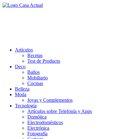
Saltar
al
casa actual
contenido
En Casaactual.com encontrarás, ideas, consejos y novedades de
decoración, bricolaje, belleza entre otras, para disfrutar de la viada y
de tu casa.
Artículos
Recetas
Test de Producto
Deco
Baños
Mobiliario
Cocinas
Belleza
Moda
Joyas y Complementos
Tecnología
Artículos sobre Telefonía y Apps
Domótica
Electrodomésticos
Electrónica
Fotografía