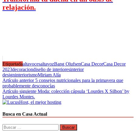
relajación.
Etiquetada
altavoces
altavoz
Bang Olufsen
Casa Decor
Casa Decor
2023
decoracion
diseño de interiores
interior
design
interiorismo
Miriam Alía
Navegación
Artículo anterior
5 consejos nutricionales para la primavera que
probablemente desconocías
de
Artículo siguiente
Moda: colección cápsula ‘Lourdes X Silbon’ by
entradas
Lourdes Montes.
Busca en Casa Actual
Buscar: