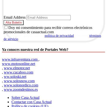
Email Address
Doy mi consentimiento para recibir correos electrónicos
promocionales de casaactual.com
Al suscribirte, aceptas nuestra
política de privacidad
y nuestros
términos
de servicio
.
Ya conoces nuestra red de Portales Web?
www.infoaventura.com
,
www.motosonline.net
,
www.elmotor.net
,
www.cucaboo.com
,
ww.soloski.net
,
www.solosnow.com
,
www.solonordico.com
,
www.zoomdestinos.es
Sobre Casa Actual
Contactar con Casa Actual
Política de cookies (UE)