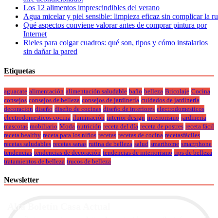
Los 12 alimentos imprescindibles del verano
Agua micelar y piel sensible: limpieza eficaz sin complicar la r
Qué aspectos conviene valorar antes de comprar pintura por
Internet
Rieles para colgar cuadros: qué son, tipos y cómo instalarlos
sin dañar la pared
Etiquetas
aguacate
alimentación
alimentación saludable
baño
belleza
Bricolaje
Cocina
consejos
consejos de belleza
consejos de jardineria
cuidados de jardineria
decoracion
diseño
diseño de cocinas
diseño de interiores
electrodomesticos
electrodomesticos cocina
iluminación
interior design
interiorismo
jardineria
mascotas
mobiliario
Moda
nutrición
receta del día
receta de postres
receta fácil
receta healthy
receta para los niños
recetas
recetas de cocina
recetasfáciles
recetas saludables
recetas sanas
rutina de belleza
salud
smarthome
smartphone
tendencias
tendencias de decoración
tendencias de interiorismo
tips de belleza
tratamientos de belleza
trucos de belleza
Newsletter
Alta Boletín Casa Actual