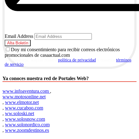
Email Address
Doy mi consentimiento para recibir correos electrónicos
promocionales de casaactual.com
Al suscribirte, aceptas nuestra
política de privacidad
y nuestros
términos
de servicio
.
Ya conoces nuestra red de Portales Web?
www.infoaventura.com
,
www.motosonline.net
,
www.elmotor.net
,
www.cucaboo.com
,
ww.soloski.net
,
www.solosnow.com
,
www.solonordico.com
,
www.zoomdestinos.es