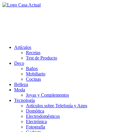
Saltar
al
casa actual
contenido
En Casaactual.com encontrarás, ideas, consejos y novedades de
decoración, bricolaje, belleza entre otras, para disfrutar de la viada y
de tu casa.
Artículos
Recetas
Test de Producto
Deco
Baños
Mobiliario
Cocinas
Belleza
Moda
Joyas y Complementos
Tecnología
Artículos sobre Telefonía y Apps
Domótica
Electrodomésticos
Electrónica
Fotografía