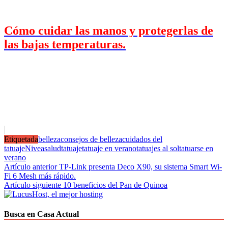
Cómo cuidar las manos y protegerlas de
las bajas temperaturas.
Etiquetada
belleza
consejos de belleza
cuidados del
tatuaje
Nivea
salud
tatuaje
tatuaje en verano
tatuajes al sol
tatuarse en
verano
Navegación
Artículo anterior
TP-Link presenta Deco X90, su sistema Smart Wi-
Fi 6 Mesh más rápido.
de
Artículo siguiente
10 beneficios del Pan de Quinoa
entradas
Busca en Casa Actual