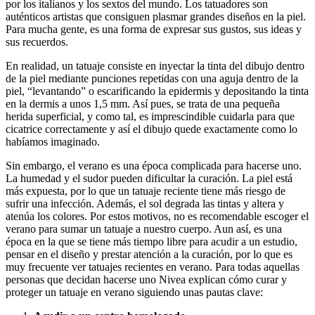
por los italianos y los sextos del mundo. Los tatuadores son
auténticos artistas que consiguen plasmar grandes diseños en la piel.
Para mucha gente, es una forma de expresar sus gustos, sus ideas y
sus recuerdos.
En realidad, un tatuaje consiste en inyectar la tinta del dibujo dentro
de la piel mediante punciones repetidas con una aguja dentro de la
piel, “levantando” o escarificando la epidermis y depositando la tinta
en la dermis a unos 1,5 mm. Así pues, se trata de una pequeña
herida superficial, y como tal, es imprescindible cuidarla para que
cicatrice correctamente y así el dibujo quede exactamente como lo
habíamos imaginado.
Sin embargo, el verano es una época complicada para hacerse uno.
La humedad y el sudor pueden dificultar la curación. La piel está
más expuesta, por lo que un tatuaje reciente tiene más riesgo de
sufrir una infección. Además, el sol degrada las tintas y altera y
atenúa los colores. Por estos motivos, no es recomendable escoger el
verano para sumar un tatuaje a nuestro cuerpo. Aun así, es una
época en la que se tiene más tiempo libre para acudir a un estudio,
pensar en el diseño y prestar atención a la curación, por lo que es
muy frecuente ver tatuajes recientes en verano. Para todas aquellas
personas que decidan hacerse uno Nivea explican cómo curar y
proteger un tatuaje en verano siguiendo unas pautas clave: