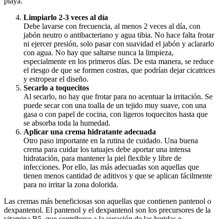
playa.
Limpiarlo 2-3 veces al día
Debe lavarse con frecuencia, al menos 2 veces al día, con
jabón neutro o antibacteriano y agua tibia. No hace falta frotar
ni ejercer presión, solo pasar con suavidad el jabón y aclararlo
con agua. No hay que saltarse nunca la limpieza,
especialmente en los primeros días. De esta manera, se reduce
el riesgo de que se formen costras, que podrían dejar cicatrices
y estropear el diseño.
Secarlo a toquecitos
Al secarlo, no hay que frotar para no acentuar la irritación. Se
puede secar con una toalla de un tejido muy suave, con una
gasa o con papel de cocina, con ligeros toquecitos hasta que
se absorba toda la humedad.
Aplicar una crema hidratante adecuada
Otro paso importante en la rutina de cuidado. Una buena
crema para cuidar los tatuajes debe aportar una intensa
hidratación, para mantener la piel flexible y libre de
infecciones. Por ello, las más adecuadas son aquellas que
tienen menos cantidad de aditivos y que se aplican fácilmente
para no irritar la zona dolorida.
Las cremas más beneficiosas son aquellas que contienen pantenol o
dexpantenol. El pantenol y el dexpantenol son los precursores de la
vitamina B5, que contribuye a la curación de las heridas e