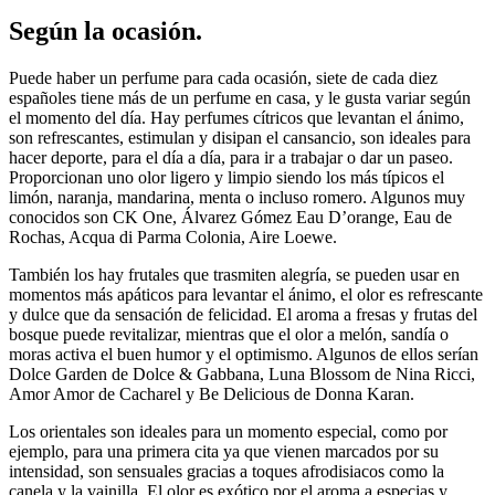
Según la ocasión.
Puede haber un perfume para cada ocasión, siete de cada diez
españoles tiene más de un perfume en casa, y le gusta variar según
el momento del día. Hay perfumes cítricos que levantan el ánimo,
son refrescantes, estimulan y disipan el cansancio, son ideales para
hacer deporte, para el día a día, para ir a trabajar o dar un paseo.
Proporcionan uno olor ligero y limpio siendo los más típicos el
limón, naranja, mandarina, menta o incluso romero. Algunos muy
conocidos son CK One, Álvarez Gómez Eau D’orange, Eau de
Rochas, Acqua di Parma Colonia, Aire Loewe.
También los hay frutales que trasmiten alegría, se pueden usar en
momentos más apáticos para levantar el ánimo, el olor es refrescante
y dulce que da sensación de felicidad. El aroma a fresas y frutas del
bosque puede revitalizar, mientras que el olor a melón, sandía o
moras activa el buen humor y el optimismo. Algunos de ellos serían
Dolce Garden de Dolce & Gabbana, Luna Blossom de Nina Ricci,
Amor Amor de Cacharel y Be Delicious de Donna Karan.
Los orientales son ideales para un momento especial, como por
ejemplo, para una primera cita ya que vienen marcados por su
intensidad, son sensuales gracias a toques afrodisiacos como la
canela y la vainilla. El olor es exótico por el aroma a especias y