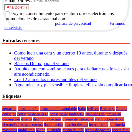
Email Address
Doy mi consentimiento para recibir correos electrónicos
promocionales de casaactual.com
Al suscribirte, aceptas nuestra
política de privacidad
y nuestros
términos
de servicio
.
Entradas recientes
Como lucir una cara y un cuerpo 10 antes, durante y después
del verano
Básicos Detox para el verano
Arquitectura con sombra: claves para diseñar casas frescas sin
aire acondicionado.
Los 12 alimentos imprescindibles del verano
Agua micelar y piel sensible: limpieza eficaz sin complicar la r
Etiquetas
aguacate
alimentación
alimentación saludable
baño
belleza
Bricolaje
Cocina
consejos
consejos de belleza
consejos de jardineria
cuidados de jardineria
decoracion
diseño
diseño de cocinas
diseño de interiores
electrodomesticos
electrodomesticos cocina
iluminación
interior design
interiorismo
jardineria
mascotas
mobiliario
Moda
nutrición
receta del día
receta de postres
receta fácil