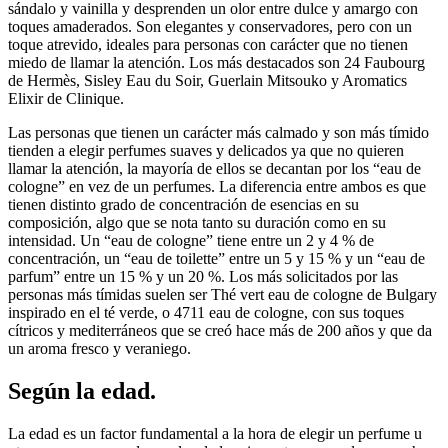
sándalo y vainilla y desprenden un olor entre dulce y amargo con
toques amaderados. Son elegantes y conservadores, pero con un
toque atrevido, ideales para personas con carácter que no tienen
miedo de llamar la atención. Los más destacados son 24 Faubourg
de Hermès, Sisley Eau du Soir, Guerlain Mitsouko y Aromatics
Elixir de Clinique.
Las personas que tienen un carácter más calmado y son más tímido
tienden a elegir perfumes suaves y delicados ya que no quieren
llamar la atención, la mayoría de ellos se decantan por los “eau de
cologne” en vez de un perfumes. La diferencia entre ambos es que
tienen distinto grado de concentración de esencias en su
composición, algo que se nota tanto su duración como en su
intensidad. Un “eau de cologne” tiene entre un 2 y 4 % de
concentración, un “eau de toilette” entre un 5 y 15 % y un “eau de
parfum” entre un 15 % y un 20 %. Los más solicitados por las
personas más tímidas suelen ser Thé vert eau de cologne de Bulgary
inspirado en el té verde, o 4711 eau de cologne, con sus toques
cítricos y mediterráneos que se creó hace más de 200 años y que da
un aroma fresco y veraniego.
Según la edad.
La edad es un factor fundamental a la hora de elegir un perfume u