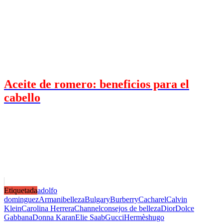
Aceite de romero: beneficios para el
cabello
Etiquetada
adolfo
dominguez
Armani
belleza
Bulgary
Burberry
Cacharel
Calvin
Klein
Carolina Herrera
Channel
consejos de belleza
Dior
Dolce
Gabbana
Donna Karan
Elie Saab
Gucci
Hermès
hugo