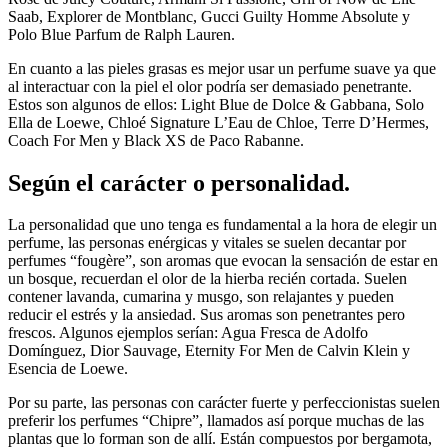
Saab, Explorer de Montblanc, Gucci Guilty Homme Absolute y
Polo Blue Parfum de Ralph Lauren.
En cuanto a las pieles grasas es mejor usar un perfume suave ya que
al interactuar con la piel el olor podría ser demasiado penetrante.
Estos son algunos de ellos: Light Blue de Dolce & Gabbana, Solo
Ella de Loewe, Chloé Signature L’Eau de Chloe, Terre D’Hermes,
Coach For Men y Black XS de Paco Rabanne.
Según el carácter o personalidad.
La personalidad que uno tenga es fundamental a la hora de elegir un
perfume, las personas enérgicas y vitales se suelen decantar por
perfumes “fougère”, son aromas que evocan la sensación de estar en
un bosque, recuerdan el olor de la hierba recién cortada. Suelen
contener lavanda, cumarina y musgo, son relajantes y pueden
reducir el estrés y la ansiedad. Sus aromas son penetrantes pero
frescos. Algunos ejemplos serían: Agua Fresca de Adolfo
Domínguez, Dior Sauvage, Eternity For Men de Calvin Klein y
Esencia de Loewe.
Por su parte, las personas con carácter fuerte y perfeccionistas suelen
preferir los perfumes “Chipre”, llamados así porque muchas de las
plantas que lo forman son de allí. Están compuestos por bergamota,