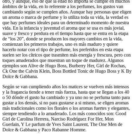
otro, y aunque, eso de que la edad no importa se cumple en muchos
ámbitos de la vida, en lo referente a los perfumes, los gustos van
cambiando según se cumplen años. Aunque hay personas que eligen
un aroma o marca de perfume y lo utiliza toda su vida, la verdad es
que hay perfumes ideales para un determinado momento de nuestra
vida. En la infancia y juventud el aroma que se usa es más jovial,
suave y fresco y perdura en el tiempo hasta que se entra en la etapa
de “los 20”, donde se producen los mayores cambios en la vida,
comienzan los primeros trabajos, uno es más maduro y quiere
hacerlo notar con el tipo de perfume, los preferidos en esta etapa
suelen ser los cítricos que trasmiten más energía y frescura, pero con
toques amaderados que muestran un toque de madurez. Algunos
ejemplos son Alive de Hugo Boss, Burberry Her, Girl de Rochas,
Ck One the Calvin Klein, Boss Bottled Tonic de Hugo Boss y K By
Dolce & Gabbana.
Según se van cumpliendo años los matices se vuelven más intensos
y la fragancia tiende a tener más fuerza, hasta que se llegan a los 40
o 50 dónde el gusto ha cambiado y ya uno no se perfuma tanto para
gustar a los demás, si no para gustarse a si mismo, se eligen aromas
más tradicionales como los florales o los aromas fuertes y elegantes,
siempre tendiendo a lo amaderado. Los más conocidos son: Good
Girl de Carolina Herrera, Narciso Rodríguez For Her, Mon
Guerlain, Y Le parfum de Yves Saint Laurent, The One Men de
Dolce & Gabbana y Paco Rabanne Homme.