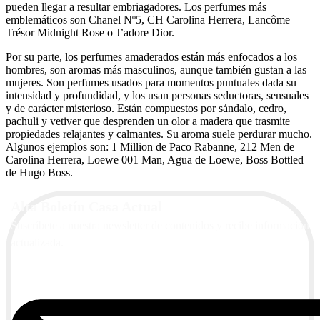
pueden llegar a resultar embriagadores. Los perfumes más
emblemáticos son Chanel Nº5, CH Carolina Herrera, Lancôme
Trésor Midnight Rose o J’adore Dior.
Por su parte, los perfumes amaderados están más enfocados a los
hombres, son aromas más masculinos, aunque también gustan a las
mujeres. Son perfumes usados para momentos puntuales dada su
intensidad y profundidad, y los usan personas seductoras, sensuales
y de carácter misterioso. Están compuestos por sándalo, cedro,
pachuli y vetiver que desprenden un olor a madera que trasmite
propiedades relajantes y calmantes. Su aroma suele perdurar mucho.
Algunos ejemplos son: 1 Million de Paco Rabanne, 212 Men de
Carolina Herrera, Loewe 001 Man, Agua de Loewe, Boss Bottled
de Hugo Boss.
Alta Boletín Casa Actual
Suscríbete a nuestra newsletter de contenidos y recibe información
actualizada.