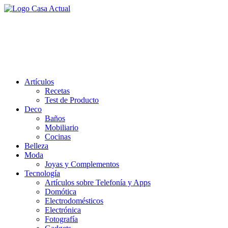
Saltar
al
casa actual
contenido
En Casaactual.com encontrarás, ideas, consejos y novedades de
decoración, bricolaje, belleza entre otras, para disfrutar de la viada y
de tu casa.
Artículos
Recetas
Test de Producto
Deco
Baños
Mobiliario
Cocinas
Belleza
Moda
Joyas y Complementos
Tecnología
Artículos sobre Telefonía y Apps
Domótica
Electrodomésticos
Electrónica
Fotografía