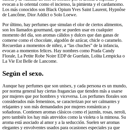
evocan a lo oriental como el incienso, la pimienta y el cardamomo.
Los más conocidos son Black Opium Yves Saint Laurent, Hypnôse
de Lancôme, Dior Addict o Solo Loewe.
Por último, hay perfumes que simulan el olor de ciertos alimentos,
son los llamados gourmand, que se pueden usar en cualquier
momento del día, son aromas cálidos y dulces que dan ganas de
comerse como el chocolate, algodón de azúcar, chicle o caramelo.
Recuerdan a momentos de niñez, a “las chuches” de la infancia,
evocan a momentos felices. Hay nombres como Prada Candy
Florale, La Petite Robe Noire EDP de Guerlain, Lolita Lempicka o
La Vie Est Belle de Lancome.
Según el sexo.
Aunque hay perfumes que son unisex, y cada persona es un mundo,
por norma general hay ciertas fragancias que tienden más a usarse
por mujeres que por hombres y viceversa. Los perfumes florales son
considerados más femeninos, se caracterizan por ser calmantes y
relajantes y son más demandados por mujeres románticas y
soñadoras. Contienen aromas clásicos como el jazmín, rosas, neroli,
pero también los hay más atrevidos como la violeta o la mimosa. Su
aroma está asociado al amor y a la seducción. Suelen ser aromas
elegantes y envolventes usados para ocasiones especiales ya que