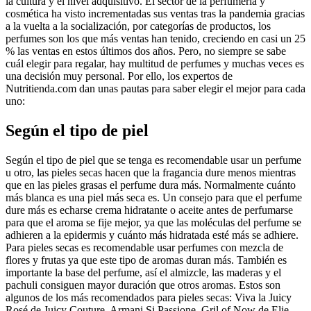
la cultura y el nivel adquisitivo. El sector de la perfumería y
cosmética ha visto incrementadas sus ventas tras la pandemia gracias
a la vuelta a la socialización, por categorías de productos, los
perfumes son los que más ventas han tenido, creciendo en casi un 25
% las ventas en estos últimos dos años. Pero, no siempre se sabe
cuál elegir para regalar, hay multitud de perfumes y muchas veces es
una decisión muy personal. Por ello, los expertos de
Nutritienda.com dan unas pautas para saber elegir el mejor para cada
uno:
Según el tipo de piel
Según el tipo de piel que se tenga es recomendable usar un perfume
u otro, las pieles secas hacen que la fragancia dure menos mientras
que en las pieles grasas el perfume dura más. Normalmente cuánto
más blanca es una piel más seca es. Un consejo para que el perfume
dure más es echarse crema hidratante o aceite antes de perfumarse
para que el aroma se fije mejor, ya que las moléculas del perfume se
adhieren a la epidermis y cuánto más hidratada esté más se adhiere.
Para pieles secas es recomendable usar perfumes con mezcla de
flores y frutas ya que este tipo de aromas duran más. También es
importante la base del perfume, así el almizcle, las maderas y el
pachuli consiguen mayor duración que otros aromas. Estos son
algunos de los más recomendados para pieles secas: Viva la Juicy
Rosé de Juicy Couture, Armani Si Passione, Gril of Now de Elie