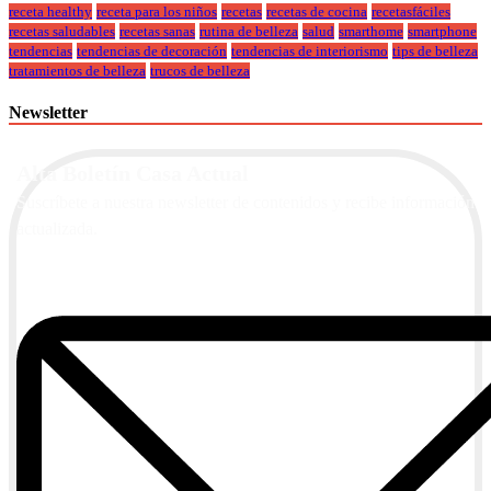
receta healthy
receta para los niños
recetas
recetas de cocina
recetasfáciles
recetas saludables
recetas sanas
rutina de belleza
salud
smarthome
smartphone
tendencias
tendencias de decoración
tendencias de interiorismo
tips de belleza
tratamientos de belleza
trucos de belleza
Newsletter
Alta Boletín Casa Actual
Suscríbete a nuestra newsletter de contenidos y recibe información
actualizada.