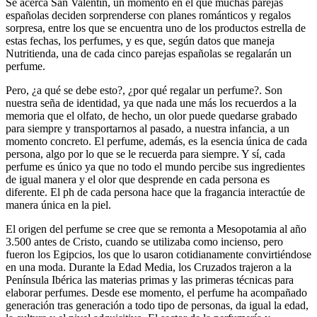
Se acerca San Valentín, un momento en el que muchas parejas
españolas deciden sorprenderse con planes románticos y regalos
sorpresa, entre los que se encuentra uno de los productos estrella de
estas fechas, los perfumes, y es que, según datos que maneja
Nutritienda, una de cada cinco parejas españolas se regalarán un
perfume.
Pero, ¿a qué se debe esto?, ¿por qué regalar un perfume?. Son
nuestra seña de identidad, ya que nada une más los recuerdos a la
memoria que el olfato, de hecho, un olor puede quedarse grabado
para siempre y transportarnos al pasado, a nuestra infancia, a un
momento concreto. El perfume, además, es la esencia única de cada
persona, algo por lo que se le recuerda para siempre. Y sí, cada
perfume es único ya que no todo el mundo percibe sus ingredientes
de igual manera y el olor que desprende en cada persona es
diferente. El ph de cada persona hace que la fragancia interactúe de
manera única en la piel.
El origen del perfume se cree que se remonta a Mesopotamia al año
3.500 antes de Cristo, cuando se utilizaba como incienso, pero
fueron los Egipcios, los que lo usaron cotidianamente convirtiéndose
en una moda. Durante la Edad Media, los Cruzados trajeron a la
Península Ibérica las materias primas y las primeras técnicas para
elaborar perfumes. Desde ese momento, el perfume ha acompañado
generación tras generación a todo tipo de personas, da igual la edad,