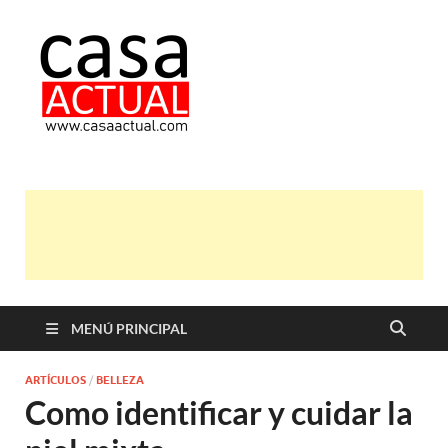
casa actual
En Casaactual.com encontrarás,
ideas, consejos y novedades de
decoración, bricolaje, belleza entre
otras, para disfrutar de la viada y de
tu casa.
MENÚ PRINCIPAL
ARTÍCULOS
/
BELLEZA
Como identificar y cuidar la