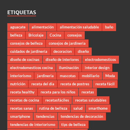
ETIQUETAS
aguacate
alimentación
alimentación saludable
baño
belleza
Bricolaje
Cocina
consejos
consejos de belleza
consejos de jardineria
cuidados de jardineria
decoracion
diseño
diseño de cocinas
diseño de interiores
electrodomesticos
electrodomesticos cocina
iluminación
interior design
interiorismo
jardineria
mascotas
mobiliario
Moda
nutrición
receta del día
receta de postres
receta fácil
receta healthy
receta para los niños
recetas
recetas de cocina
recetasfáciles
recetas saludables
recetas sanas
rutina de belleza
salud
smarthome
smartphone
tendencias
tendencias de decoración
tendencias de interiorismo
tips de belleza