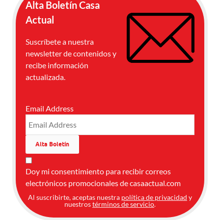
Alta Boletín Casa
Actual
Suscríbete a nuestra
newsletter de contenidos y
recibe información
actualizada.
Email Address
Doy mi consentimiento para recibir correos
electrónicos promocionales de casaactual.com
Al suscribirte, aceptas nuestra
política de privacidad
y
nuestros
términos de servicio
.