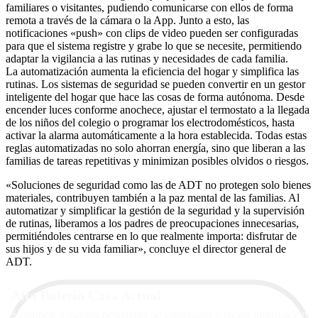
familiares o visitantes, pudiendo comunicarse con ellos de forma
remota a través de la cámara o la App. Junto a esto, las
notificaciones «push» con clips de video pueden ser configuradas
para que el sistema registre y grabe lo que se necesite, permitiendo
adaptar la vigilancia a las rutinas y necesidades de cada familia.
La automatización aumenta la eficiencia del hogar y simplifica las
rutinas. Los sistemas de seguridad se pueden convertir en un gestor
inteligente del hogar que hace las cosas de forma autónoma. Desde
encender luces conforme anochece, ajustar el termostato a la llegada
de los niños del colegio o programar los electrodomésticos, hasta
activar la alarma automáticamente a la hora establecida. Todas estas
reglas automatizadas no solo ahorran energía, sino que liberan a las
familias de tareas repetitivas y minimizan posibles olvidos o riesgos.
«Soluciones de seguridad como las de ADT no protegen solo bienes
materiales, contribuyen también a la paz mental de las familias. Al
automatizar y simplificar la gestión de la seguridad y la supervisión
de rutinas, liberamos a los padres de preocupaciones innecesarias,
permitiéndoles centrarse en lo que realmente importa: disfrutar de
sus hijos y de su vida familiar», concluye el director general de
ADT.
Alta Boletín Casa Actual
Suscríbete a nuestra newsletter de contenidos y recibe información