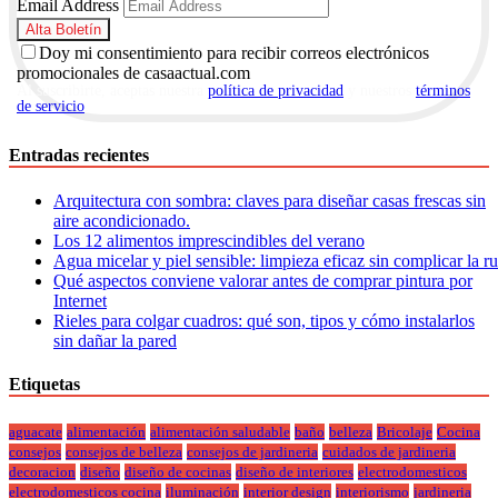
Email Address
Doy mi consentimiento para recibir correos electrónicos
promocionales de casaactual.com
Al suscribirte, aceptas nuestra
política de privacidad
y nuestros
términos
de servicio
.
Entradas recientes
Arquitectura con sombra: claves para diseñar casas frescas sin
aire acondicionado.
Los 12 alimentos imprescindibles del verano
Agua micelar y piel sensible: limpieza eficaz sin complicar la r
Qué aspectos conviene valorar antes de comprar pintura por
Internet
Rieles para colgar cuadros: qué son, tipos y cómo instalarlos
sin dañar la pared
Etiquetas
aguacate
alimentación
alimentación saludable
baño
belleza
Bricolaje
Cocina
consejos
consejos de belleza
consejos de jardineria
cuidados de jardineria
decoracion
diseño
diseño de cocinas
diseño de interiores
electrodomesticos
electrodomesticos cocina
iluminación
interior design
interiorismo
jardineria