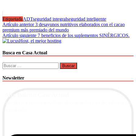
Etiquetada
ADT
seguridad integral
seguridad inteligente
Navegación
Artículo anterior
3 desayunos nutritivos elaborados con el cacao
premium más premiado del mundo
de
Artículo siguiente
7 beneficios de los suplementos SINÉRGICOS.
entradas
Busca en Casa Actual
Buscar:
Newsletter
Alta Boletín Casa Actual
Suscríbete a nuestra newsletter de contenidos y recibe información
actualizada.