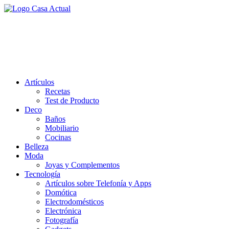
Saltar
al
casa actual
contenido
En Casaactual.com encontrarás, ideas, consejos y novedades de
decoración, bricolaje, belleza entre otras, para disfrutar de la viada y
de tu casa.
Artículos
Recetas
Test de Producto
Deco
Baños
Mobiliario
Cocinas
Belleza
Moda
Joyas y Complementos
Tecnología
Artículos sobre Telefonía y Apps
Domótica
Electrodomésticos
Electrónica
Fotografía