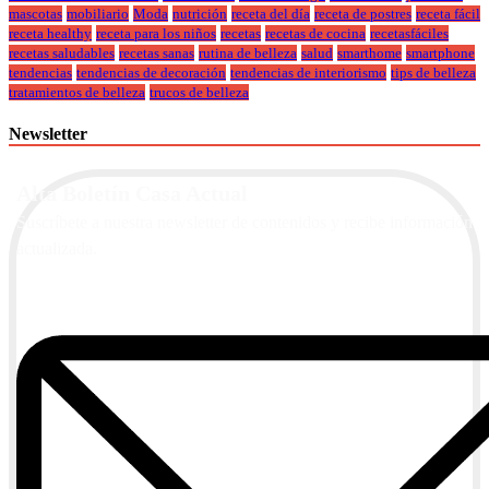
mascotas
mobiliario
Moda
nutrición
receta del día
receta de postres
receta fácil
receta healthy
receta para los niños
recetas
recetas de cocina
recetasfáciles
recetas saludables
recetas sanas
rutina de belleza
salud
smarthome
smartphone
tendencias
tendencias de decoración
tendencias de interiorismo
tips de belleza
tratamientos de belleza
trucos de belleza
Newsletter
Alta Boletín Casa Actual
Suscríbete a nuestra newsletter de contenidos y recibe información
actualizada.