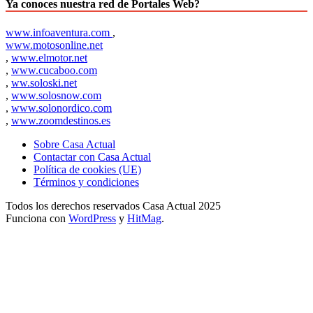
Ya conoces nuestra red de Portales Web?
www.infoaventura.com
,
www.motosonline.net
,
www.elmotor.net
,
www.cucaboo.com
,
ww.soloski.net
,
www.solosnow.com
,
www.solonordico.com
,
www.zoomdestinos.es
Sobre Casa Actual
Contactar con Casa Actual
Política de cookies (UE)
Términos y condiciones
Todos los derechos reservados Casa Actual 2025
Funciona con
WordPress
y
HitMag
.