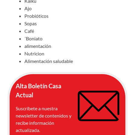
Kaiku
Ajo
Probióticos
Sopas
Café
´Boniato
alimentación
Nutricion
Alimentación saludable
Alta Boletín Casa
Actual
Suscríbete a nuestra
newsletter de contenidos y
recibe información
actualizada.