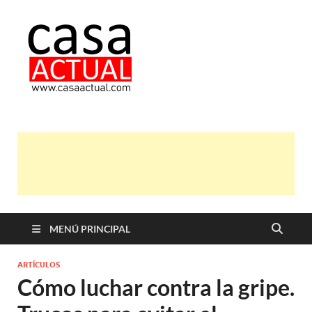
casa actual
En Casaactual.com encontrarás,
ideas, consejos y novedades de
decoración, bricolaje, belleza entre
otras, para disfrutar de la viada y de
tu casa.
MENÚ PRINCIPAL
ARTÍCULOS
Cómo luchar contra la gripe.