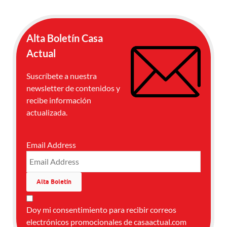
Alta Boletín Casa
Actual
Suscríbete a nuestra
newsletter de contenidos y
recibe información
actualizada.
Email Address
Doy mi consentimiento para recibir correos
electrónicos promocionales de casaactual.com