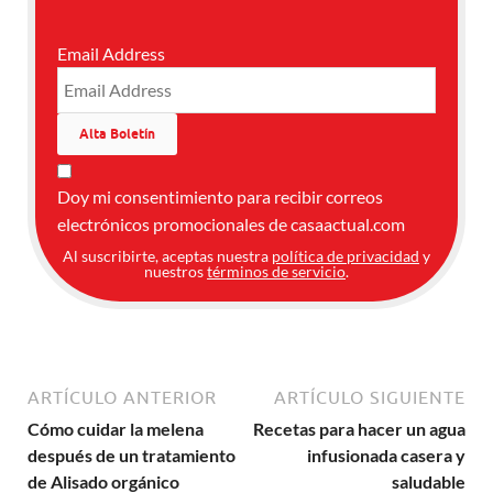
Email Address
Doy mi consentimiento para recibir correos
electrónicos promocionales de casaactual.com
Al suscribirte, aceptas nuestra
política de privacidad
y
nuestros
términos de servicio
.
ARTÍCULO ANTERIOR
ARTÍCULO SIGUIENTE
Cómo cuidar la melena
Recetas para hacer un agua
después de un tratamiento
infusionada casera y
de Alisado orgánico
saludable