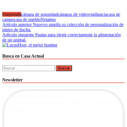
Etiquetada
cámara de seguridad
cámaras de videovigiliancia
casa de
campo
casa de pueblo
Netatmo
Navegación
Artículo anterior
Nuovvo amplía su colección de personalización de
platos de ducha.
de
Artículo siguiente
Pautas para elegir correctamente la alimentación
entradas
de un animal.
Busca en Casa Actual
Buscar:
Newsletter
Alta Boletín Casa Actual
Suscríbete a nuestra newsletter de contenidos y recibe información
actualizada.