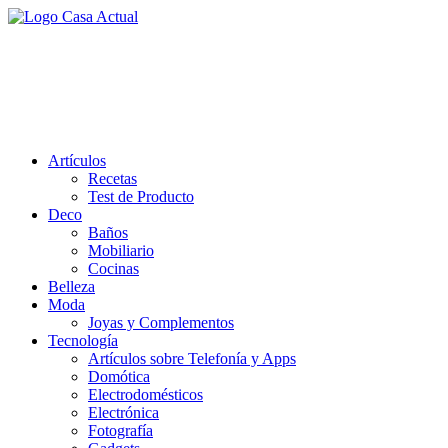
Saltar
al
casa actual
contenido
En Casaactual.com encontrarás, ideas, consejos y novedades de
decoración, bricolaje, belleza entre otras, para disfrutar de la viada y
de tu casa.
Artículos
Recetas
Test de Producto
Deco
Baños
Mobiliario
Cocinas
Belleza
Moda
Joyas y Complementos
Tecnología
Artículos sobre Telefonía y Apps
Domótica
Electrodomésticos
Electrónica
Fotografía