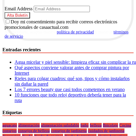
Email Address
Doy mi consentimiento para recibir correos electrónicos
promocionales de casaactual.com
Al suscribirte, aceptas nuestra
política de privacidad
y nuestros
términos
de servicio
.
Entradas recientes
Agua micelar y piel sensible: limpieza eficaz sin complicar la r
Qué aspectos conviene valorar antes de comprar pintura por
Internet
Rieles para colgar cuadros: qué son, tipos y cómo instalarlos
sin dañar la pared
Los 7 errores beauty que casi todos cometemos en verano
10 funciones que todo reloj deportivo debería tener para la
ruta
Etiquetas
aguacate
alimentación
alimentación saludable
baño
belleza
Bricolaje
Cocina
consejos
consejos de belleza
consejos de jardineria
cuidados de jardineria