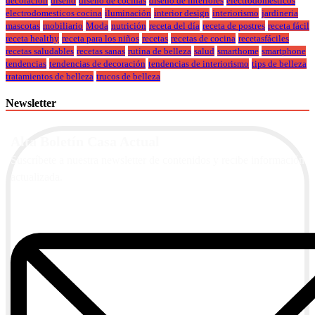
decoracion
diseño
diseño de cocinas
diseño de interiores
electrodomesticos
electrodomesticos cocina
iluminación
interior design
interiorismo
jardineria
mascotas
mobiliario
Moda
nutrición
receta del día
receta de postres
receta fácil
receta healthy
receta para los niños
recetas
recetas de cocina
recetasfáciles
recetas saludables
recetas sanas
rutina de belleza
salud
smarthome
smartphone
tendencias
tendencias de decoración
tendencias de interiorismo
tips de belleza
tratamientos de belleza
trucos de belleza
Newsletter
Alta Boletín Casa Actual
Suscríbete a nuestra newsletter de contenidos y recibe información
actualizada.