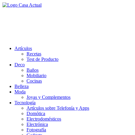
Saltar
al
casa actual
contenido
En Casaactual.com encontrarás, ideas, consejos y novedades de decoració
Artículos
Recetas
Test de Producto
Deco
Baños
Mobiliario
Cocinas
Belleza
Moda
Joyas y Complementos
Tecnología
Artículos sobre Telefonía y Apps
Domótica
Electrodomésticos
Electrónica
Fotografía