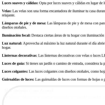
Luces suaves y cálidas:
Opta por luces suaves y cálidas en lugar de l
Velas:
Las velas son una forma encantadora de iluminar tu casa durant
relajante.
Lámparas de pie y de mesa:
Las lámparas de pie y de mesa con pant
diseños otoñales.
Iluminación focal:
Destaca ciertas áreas de tu hogar con iluminación
Luz natural:
Aprovecha al máximo la luz natural durante el día abrien
hogar.
Linternas decorativas
: Las linternas decorativas con velas o luces L
Luces de guía:
Si tienes un jardín o camino de entrada, considera la p
Luces colgantes:
Las luces colgantes con diseños otoñales, como hoja
Guirnaldas de luces:
Las guirnaldas de luces con formas de hojas o p
Alta Boletín Casa Actual
Suscríbete a nuestra newsletter de contenidos y recibe información a