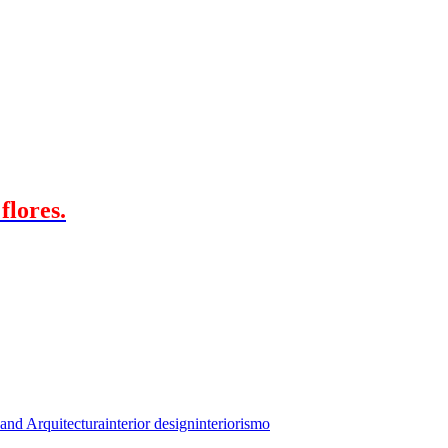
flores.
and Arquitectura
interior design
interiorismo