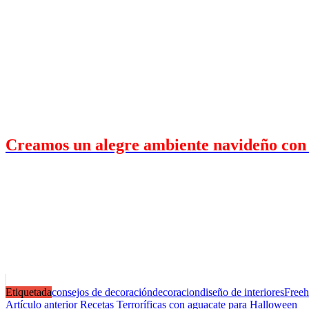
Creamos un alegre ambiente navideño con 
Etiquetada
consejos de decoración
decoracion
diseño de interiores
Freeh
Navegación
Artículo anterior
Recetas Terroríficas con aguacate para Halloween