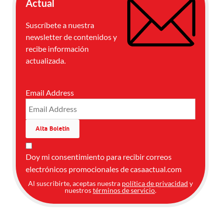
Actual
Suscríbete a nuestra
newsletter de contenidos y
recibe información
actualizada.
Email Address
Doy mi consentimiento para recibir correos
electrónicos promocionales de casaactual.com
Al suscribirte, aceptas nuestra
política de privacidad
y
nuestros
términos de servicio
.