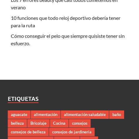
verano
10 funciones que todo reloj deportivo debería tener
para la ruta
Cómo conseguir el pelo que siempre quisiste tener sin
esfuerzo.
ETIQUETAS
aguacate
alimentación
alimentación saludable
baño
belleza
Bricolaje
Cocina
consejos
consejos de belleza
consejos de jardineria