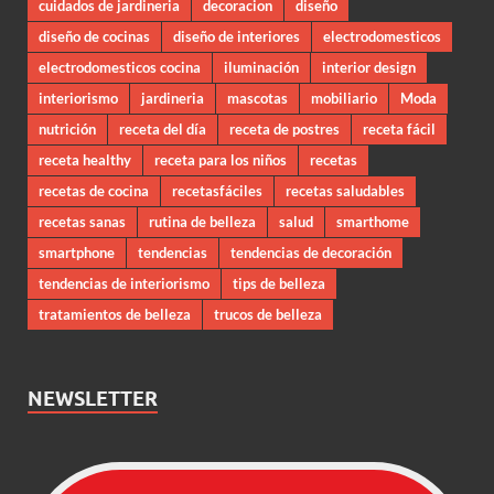
cuidados de jardineria
decoracion
diseño
diseño de cocinas
diseño de interiores
electrodomesticos
electrodomesticos cocina
iluminación
interior design
interiorismo
jardineria
mascotas
mobiliario
Moda
nutrición
receta del día
receta de postres
receta fácil
receta healthy
receta para los niños
recetas
recetas de cocina
recetasfáciles
recetas saludables
recetas sanas
rutina de belleza
salud
smarthome
smartphone
tendencias
tendencias de decoración
tendencias de interiorismo
tips de belleza
tratamientos de belleza
trucos de belleza
NEWSLETTER