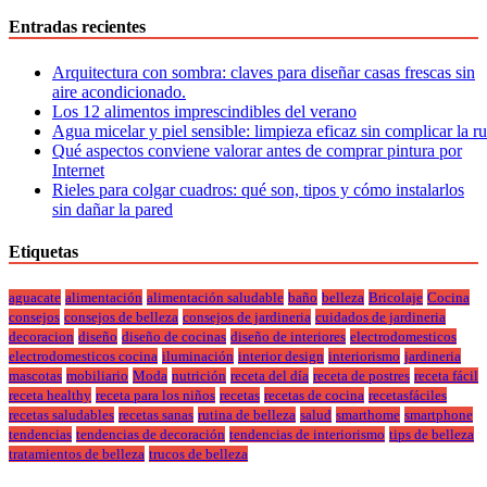
Entradas recientes
Arquitectura con sombra: claves para diseñar casas frescas sin
aire acondicionado.
Los 12 alimentos imprescindibles del verano
Agua micelar y piel sensible: limpieza eficaz sin complicar la r
Qué aspectos conviene valorar antes de comprar pintura por
Internet
Rieles para colgar cuadros: qué son, tipos y cómo instalarlos
sin dañar la pared
Etiquetas
aguacate
alimentación
alimentación saludable
baño
belleza
Bricolaje
Cocina
consejos
consejos de belleza
consejos de jardineria
cuidados de jardineria
decoracion
diseño
diseño de cocinas
diseño de interiores
electrodomesticos
electrodomesticos cocina
iluminación
interior design
interiorismo
jardineria
mascotas
mobiliario
Moda
nutrición
receta del día
receta de postres
receta fácil
receta healthy
receta para los niños
recetas
recetas de cocina
recetasfáciles
recetas saludables
recetas sanas
rutina de belleza
salud
smarthome
smartphone
tendencias
tendencias de decoración
tendencias de interiorismo
tips de belleza
tratamientos de belleza
trucos de belleza