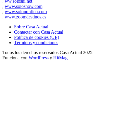
,
ww.soloski.net
,
www.solosnow.com
,
www.solonordico.com
,
www.zoomdestinos.es
Sobre Casa Actual
Contactar con Casa Actual
Política de cookies (UE)
Términos y condiciones
Todos los derechos reservados Casa Actual 2025
Funciona con
WordPress
y
HitMag
.