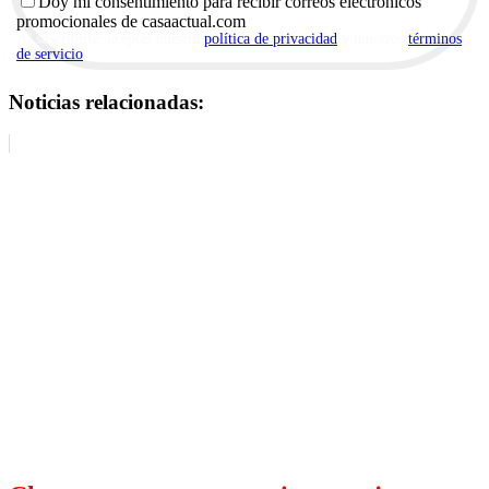
Doy mi consentimiento para recibir correos electrónicos
promocionales de casaactual.com
Al suscribirte, aceptas nuestra
política de privacidad
y nuestros
términos
de servicio
.
Noticias relacionadas: