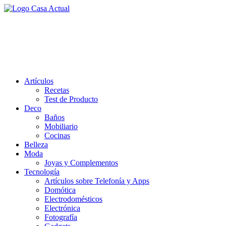
Saltar
al
casa actual
contenido
En Casaactual.com encontrarás, ideas, consejos y novedades de
decoración, bricolaje, belleza entre otras, para disfrutar de la viada y
de tu casa.
Artículos
Recetas
Test de Producto
Deco
Baños
Mobiliario
Cocinas
Belleza
Moda
Joyas y Complementos
Tecnología
Artículos sobre Telefonía y Apps
Domótica
Electrodomésticos
Electrónica
Fotografía