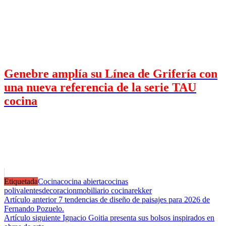
Genebre amplía su Línea de Grifería con
una nueva referencia de la serie TAU
cocina
Etiquetada
Cocina
cocina abierta
cocinas
polivalentes
decoracion
mobiliario cocina
rekker
Navegación
Artículo anterior
7 tendencias de diseño de paisajes para 2026 de
Fernando Pozuelo.
de
Artículo siguiente
Ignacio Goitia presenta sus bolsos inspirados en