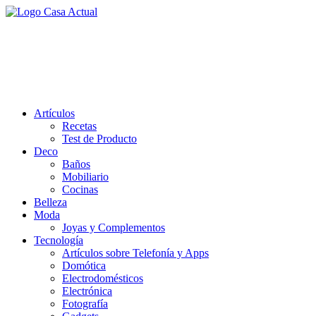
Saltar
al
casa actual
contenido
En Casaactual.com encontrarás, ideas, consejos y novedades de
decoración, bricolaje, belleza entre otras, para disfrutar de la viada y
de tu casa.
Artículos
Recetas
Test de Producto
Deco
Baños
Mobiliario
Cocinas
Belleza
Moda
Joyas y Complementos
Tecnología
Artículos sobre Telefonía y Apps
Domótica
Electrodomésticos
Electrónica
Fotografía