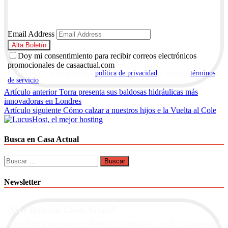
Email Address
Doy mi consentimiento para recibir correos electrónicos
promocionales de casaactual.com
Al suscribirte, aceptas nuestra
política de privacidad
y nuestros
términos
de servicio
.
Navegación
Artículo anterior
Torra presenta sus baldosas hidráulicas más
innovadoras en Londres
de
Artículo siguiente
Cómo calzar a nuestros hijos e la Vuelta al Cole
entradas
Busca en Casa Actual
Buscar:
Newsletter
Alta Boletín Casa Actual
Suscríbete a nuestra newsletter de contenidos y recibe información