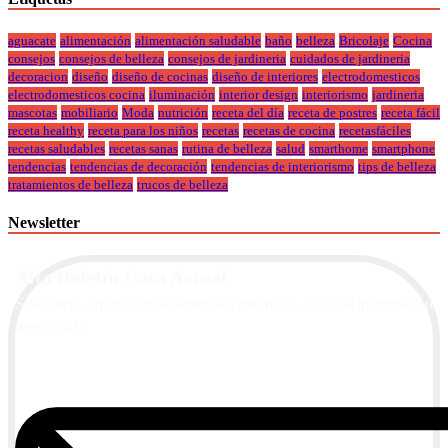
aguacate
alimentación
alimentación saludable
baño
belleza
Bricolaje
Cocina
consejos
consejos de belleza
consejos de jardineria
cuidados de jardineria
decoracion
diseño
diseño de cocinas
diseño de interiores
electrodomesticos
electrodomesticos cocina
iluminación
interior design
interiorismo
jardineria
mascotas
mobiliario
Moda
nutrición
receta del día
receta de postres
receta fácil
receta healthy
receta para los niños
recetas
recetas de cocina
recetasfáciles
recetas saludables
recetas sanas
rutina de belleza
salud
smarthome
smartphone
tendencias
tendencias de decoración
tendencias de interiorismo
tips de belleza
tratamientos de belleza
trucos de belleza
Newsletter
Alta Boletín Casa Actual
Suscríbete a nuestra newsletter de contenidos y recibe información
actualizada.