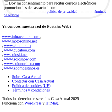
Doy mi consentimiento para recibir correos electrónicos
promocionales de casaactual.com
Al suscribirte, aceptas nuestra
política de privacidad
y nuestros
términos
de servicio
.
Ya conoces nuestra red de Portales Web?
www.infoaventura.com
,
www.motosonline.net
,
www.elmotor.net
,
www.cucaboo.com
,
ww.soloski.net
,
www.solosnow.com
,
www.solonordico.com
,
www.zoomdestinos.es
Sobre Casa Actual
Contactar con Casa Actual
Política de cookies (UE)
Términos y condiciones
Todos los derechos reservados Casa Actual 2025
Funciona con
WordPress
y
HitMag
.