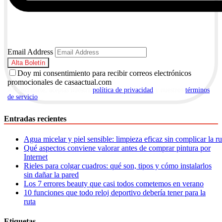
Email Address
Doy mi consentimiento para recibir correos electrónicos
promocionales de casaactual.com
Al suscribirte, aceptas nuestra
política de privacidad
y nuestros
términos
de servicio
.
Entradas recientes
Agua micelar y piel sensible: limpieza eficaz sin complicar la r
Qué aspectos conviene valorar antes de comprar pintura por
Internet
Rieles para colgar cuadros: qué son, tipos y cómo instalarlos
sin dañar la pared
Los 7 errores beauty que casi todos cometemos en verano
10 funciones que todo reloj deportivo debería tener para la
ruta
Etiquetas