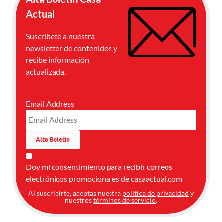
Actual
Suscríbete a nuestra
newsletter de contenidos y
recibe información
actualizada.
Email Address
Doy mi consentimiento para recibir correos
electrónicos promocionales de casaactual.com
Al suscribirte, aceptas nuestra
política de privacidad
y
nuestros
términos de servicio
.