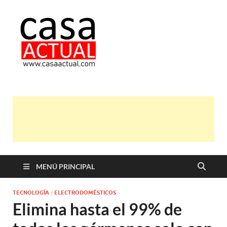
casa actual
En Casaactual.com encontrarás,
ideas, consejos y novedades de
decoración, bricolaje, belleza entre
otras, para disfrutar de la viada y de
tu casa.
MENÚ PRINCIPAL
TECNOLOGÍA
/
ELECTRODOMÉSTICOS
Elimina hasta el 99% de