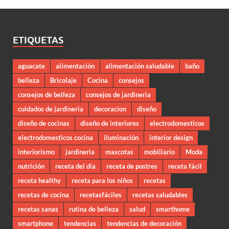
ETIQUETAS
aguacate
alimentación
alimentación saludable
baño
belleza
Bricolaje
Cocina
consejos
consejos de belleza
consejos de jardineria
cuidados de jardineria
decoracion
diseño
diseño de cocinas
diseño de interiores
electrodomesticos
electrodomesticos cocina
iluminación
interior design
interiorismo
jardineria
mascotas
mobiliario
Moda
nutrición
receta del día
receta de postres
receta fácil
receta healthy
receta para los niños
recetas
recetas de cocina
recetasfáciles
recetas saludables
recetas sanas
rutina de belleza
salud
smarthome
smartphone
tendencias
tendencias de decoración