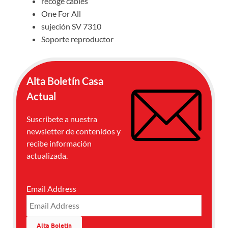
recoge cables
One For All
sujeción SV 7310
Soporte reproductor
Alta Boletín Casa
Actual
Suscríbete a nuestra
newsletter de contenidos y
recibe información
actualizada.
Email Address