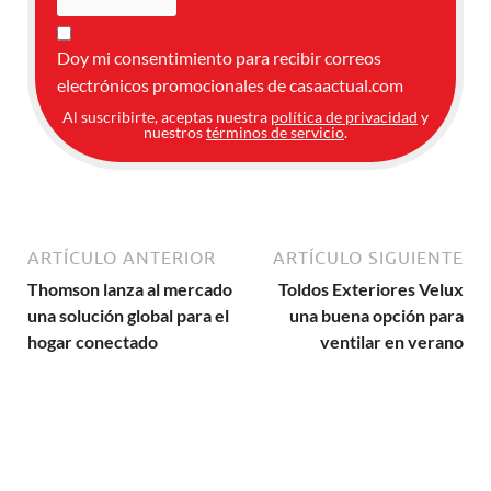
Doy mi consentimiento para recibir correos
electrónicos promocionales de casaactual.com
Al suscribirte, aceptas nuestra
política de privacidad
y
nuestros
términos de servicio
.
ARTÍCULO ANTERIOR
ARTÍCULO SIGUIENTE
Thomson lanza al mercado
Toldos Exteriores Velux
una solución global para el
una buena opción para
hogar conectado
ventilar en verano