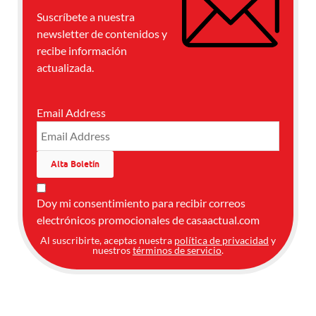
Suscríbete a nuestra
newsletter de contenidos y
recibe información
actualizada.
Email Address
Doy mi consentimiento para recibir correos
electrónicos promocionales de casaactual.com
Al suscribirte, aceptas nuestra
política de privacidad
y
nuestros
términos de servicio
.