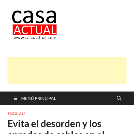
casa actual
En Casaactual.com encontrarás,
ideas, consejos y novedades de
decoración, bricolaje, belleza entre
otras, para disfrutar de la viada y de
tu casa.
MENÚ PRINCIPAL
BRICOLAJE
Evita el desorden y los