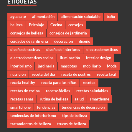
ETIQUETAS
aguacate
alimentación
alimentación saludable
baño
belleza
Bricolaje
Cocina
consejos
consejos de belleza
consejos de jardineria
cuidados de jardineria
decoracion
diseño
diseño de cocinas
diseño de interiores
electrodomesticos
electrodomesticos cocina
iluminación
interior design
interiorismo
jardineria
mascotas
mobiliario
Moda
nutrición
receta del día
receta de postres
receta fácil
receta healthy
receta para los niños
recetas
recetas de cocina
recetasfáciles
recetas saludables
recetas sanas
rutina de belleza
salud
smarthome
smartphone
tendencias
tendencias de decoración
tendencias de interiorismo
tips de belleza
tratamientos de belleza
trucos de belleza