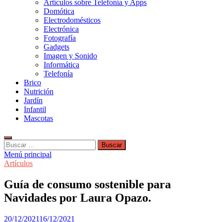
Artículos sobre Telefonía y Apps
Domótica
Electrodomésticos
Electrónica
Fotografía
Gadgets
Imagen y Sonido
Informática
Telefonía
Brico
Nutrición
Jardín
Infantil
Mascotas
Buscar:
Menú principal
Artículos
Guía de consumo sostenible para
Navidades por Laura Opazo.
20/12/2021
16/12/2021