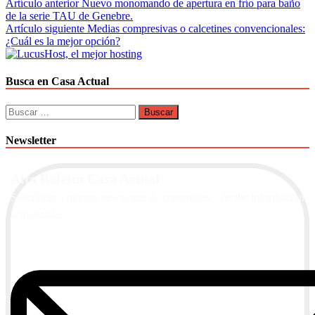
Navegación
Artículo anterior
Nuevo monomando de apertura en frío para baño
de la serie TAU de Genebre.
de
Artículo siguiente
Medias compresivas o calcetines convencionales:
entradas
¿Cuál es la mejor opción?
Busca en Casa Actual
Buscar:
Newsletter
Alta Boletín Casa Actual
Suscríbete a nuestra newsletter de contenidos y recibe información
actualizada.