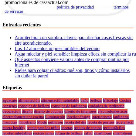
promocionales de casaactual.com
Al suscribirte, aceptas nuestra
política de privacidad
y nuestros
términos
de servicio
.
Entradas recientes
Arquitectura con sombra: claves para diseñar casas frescas sin
aire acondicionado.
Los 12 alimentos imprescindibles del verano
Agua micelar y piel sensible: limpieza eficaz sin complicar la r
Qué aspectos conviene valorar antes de comprar pintura por
Internet
Rieles para colgar cuadros: qué son, tipos y cómo instalarlos
sin dañar la pared
Etiquetas
aguacate
alimentación
alimentación saludable
baño
belleza
Bricolaje
Cocina
consejos
consejos de belleza
consejos de jardineria
cuidados de jardineria
decoracion
diseño
diseño de cocinas
diseño de interiores
electrodomesticos
electrodomesticos cocina
iluminación
interior design
interiorismo
jardineria
mascotas
mobiliario
Moda
nutrición
receta del día
receta de postres
receta fácil
receta healthy
receta para los niños
recetas
recetas de cocina
recetasfáciles
recetas saludables
recetas sanas
rutina de belleza
salud
smarthome
smartphone