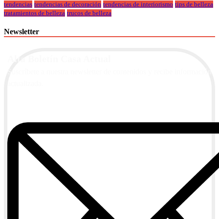
tendencias
tendencias de decoración
tendencias de interiorismo
tips de belleza
tratamientos de belleza
trucos de belleza
Newsletter
Alta Boletín Casa Actual
Suscríbete a nuestra newsletter de contenidos y recibe información
actualizada.