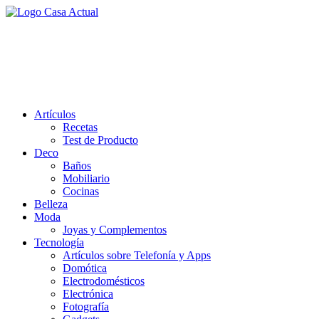
Saltar
al
casa actual
contenido
En Casaactual.com encontrarás, ideas, consejos y novedades de
decoración, bricolaje, belleza entre otras, para disfrutar de la viada y
de tu casa.
Artículos
Recetas
Test de Producto
Deco
Baños
Mobiliario
Cocinas
Belleza
Moda
Joyas y Complementos
Tecnología
Artículos sobre Telefonía y Apps
Domótica
Electrodomésticos
Electrónica
Fotografía