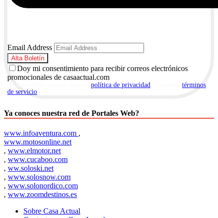
Email Address
Doy mi consentimiento para recibir correos electrónicos
promocionales de casaactual.com
Al suscribirte, aceptas nuestra
política de privacidad
y nuestros
términos
de servicio
.
Ya conoces nuestra red de Portales Web?
www.infoaventura.com
,
www.motosonline.net
,
www.elmotor.net
,
www.cucaboo.com
,
ww.soloski.net
,
www.solosnow.com
,
www.solonordico.com
,
www.zoomdestinos.es
Sobre Casa Actual