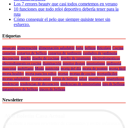
Los 7 errores beauty que casi todos cometemos en verano
10 funciones que todo reloj deportivo debería tener para la
ruta
Cómo conseguir el pelo que siempre quisiste tener sin
esfuerzo.
Etiquetas
aguacate
alimentación
alimentación saludable
baño
belleza
Bricolaje
Cocina
consejos
consejos de belleza
consejos de jardineria
cuidados de jardineria
decoracion
diseño
diseño de cocinas
diseño de interiores
electrodomesticos
electrodomesticos cocina
iluminación
interior design
interiorismo
jardineria
mascotas
mobiliario
Moda
nutrición
receta del día
receta de postres
receta fácil
receta healthy
receta para los niños
recetas
recetas de cocina
recetasfáciles
recetas saludables
recetas sanas
rutina de belleza
salud
smarthome
smartphone
tendencias
tendencias de decoración
tendencias de interiorismo
tips de belleza
tratamientos de belleza
trucos de belleza
Newsletter
Alta Boletín Casa Actual
Suscríbete a nuestra newsletter de contenidos y recibe información