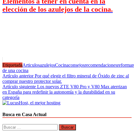
Elementos a tener en cuenta en la
elección de los azulejos de la cocina.
Etiquetada
Articulos
azulejos
Cocina
consejos
recomendaciones
reforma
r
de una cocina
Navegación
Artículo anterior
Por qué elegir el filtro mineral de Óxido de zinc al
comprar nuestro protector solar.
de
Artículo siguiente
Los nuevos ZTE V80 Pro y V80 Max aterrizan
entradas
en España para redefinir la autonomía y la durabilidad en su
categoría
Busca en Casa Actual
Buscar: