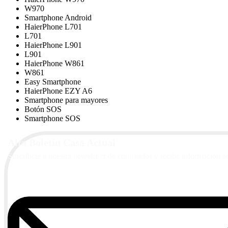
W970
Smartphone Android
HaierPhone L701
L701
HaierPhone L901
L901
HaierPhone W861
W861
Easy Smartphone
HaierPhone EZY A6
Smartphone para mayores
Botón SOS
Smartphone SOS
Alta Boletín Casa Actual
Suscríbete a nuestra newsletter de contenidos y recibe información a