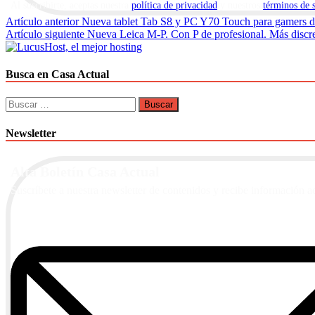
Al suscribirte, aceptas nuestra
política de privacidad
y nuestros
términos de 
Navegación
Artículo anterior
Nueva tablet Tab S8 y PC Y70 Touch para gamers de
Artículo siguiente
Nueva Leica M-P. Con P de profesional. Más discre
de
entradas
Busca en Casa Actual
Buscar:
Newsletter
Alta Boletín Casa Actual
Suscríbete a nuestra newsletter de contenidos y recibe información a