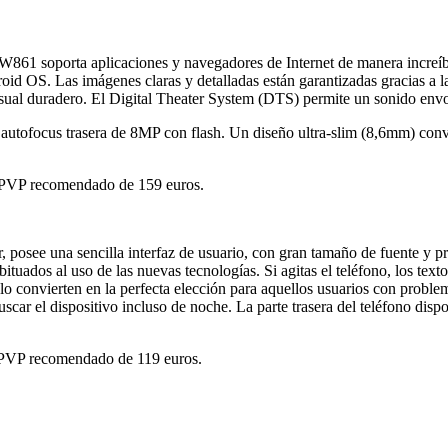
61 soporta aplicaciones y navegadores de Internet de manera incre
roid OS. Las imágenes claras y detalladas están garantizadas gracias a 
ual duradero. El Digital Theater System (DTS) permite un sonido envolv
 autofocus trasera de 8MP con flash. Un diseño ultra-slim (8,6mm) convi
 PVP recomendado de 159 euros.
osee una sencilla interfaz de usuario, con gran tamaño de fuente y prác
bituados al uso de las nuevas tecnologías. Si agitas el teléfono, los te
 convierten en la perfecta elección para aquellos usuarios con problem
 buscar el dispositivo incluso de noche. La parte trasera del teléfono d
 PVP recomendado de 119 euros.