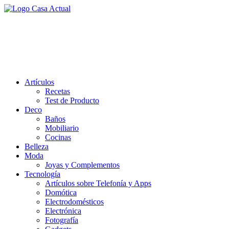
Saltar
al
casa actual
contenido
En Casaactual.com encontrarás, ideas, consejos y novedades de decoració
Artículos
Recetas
Test de Producto
Deco
Baños
Mobiliario
Cocinas
Belleza
Moda
Joyas y Complementos
Tecnología
Artículos sobre Telefonía y Apps
Domótica
Electrodomésticos
Electrónica
Fotografía