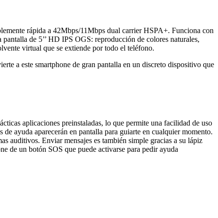
íblemente rápida a 42Mbps/11Mbps dual carrier HSPA+. Funciona con
la pantalla de 5’’ HD IPS OGS: reproducción de colores naturales,
ente virtual que se extiende por todo el teléfono.
erte a este smartphone de gran pantalla en un discreto dispositivo que
ticas aplicaciones preinstaladas, lo que permite una facilidad de uso
xtos de ayuda aparecerán en pantalla para guiarte en cualquier momento.
as auditivos. Enviar mensajes es también simple gracias a su lápiz
ispone de un botón SOS que puede activarse para pedir ayuda