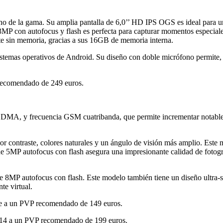
 de la gama. Su amplia pantalla de 6,0’’ HD IPS OGS es ideal para una
3MP con autofocus y flash es perfecta para capturar momentos especial
te sin memoria, gracias a sus 16GB de memoria interna.
stemas operativos de Android. Su diseño con doble micrófono permite,
recomendado de 249 euros.
, y frecuencia GSM cuatribanda, que permite incrementar notablemen
r contraste, colores naturales y un ángulo de visión más amplio. Este 
 5MP autofocus con flash asegura una impresionante calidad de fotogr
 8MP autofocus con flash. Este modelo también tiene un diseño ultra-
te virtual.
tre a un PVP recomendado de 149 euros.
014 a un PVP recomendado de 199 euros.