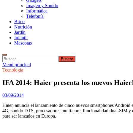
Gadgets
Imagen y Sonido
Informática
Telefonía
Brico
Nutrición
Jardín
Infantil
Mascotas
Buscar:
Menú principal
Tecnología
IFA 2014: Haier presenta los nuevos Haie
03/09/2014
Haier, anuncia el lanzamiento de cinco nuevos smartphones Android en 
4G, sonido DTS, procesadores multi-core, funcionalidad dual-SIM y cám
para ser lanzados en Europa.