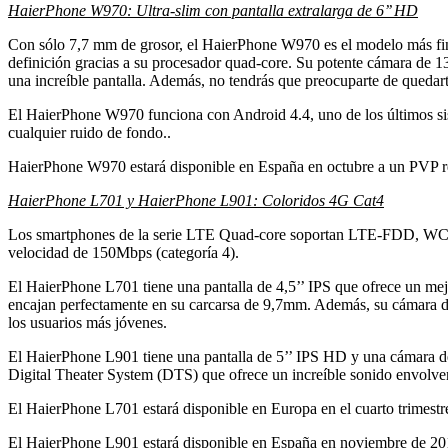
HaierPhone W970: Ultra-slim con pantalla extralarga de 6’’ HD
Con sólo 7,7 mm de grosor, el HaierPhone W970 es el modelo más fino
definición gracias a su procesador quad-core. Su potente cámara de 1
una increíble pantalla. Además, no tendrás que preocuparte de quedar
El HaierPhone W970 funciona con Android 4.4, uno de los últimos si
cualquier ruido de fondo..
HaierPhone W970 estará disponible en España en octubre a un PVP 
HaierPhone L701 y HaierPhone L901: Coloridos 4G Cat4
Los smartphones de la serie LTE Quad-core soportan LTE-FDD, WCDMA
velocidad de 150Mbps (categoría 4).
El HaierPhone L701 tiene una pantalla de 4,5’’ IPS que ofrece un mejo
encajan perfectamente en su carcarsa de 9,7mm. Además, su cámara de
los usuarios más jóvenes.
El HaierPhone L901 tiene una pantalla de 5’’ IPS HD y una cámara de
Digital Theater System (DTS) que ofrece un increíble sonido envolven
El HaierPhone L701 estará disponible en Europa en el cuarto trimes
El HaierPhone L901 estará disponible en España en noviembre de 2