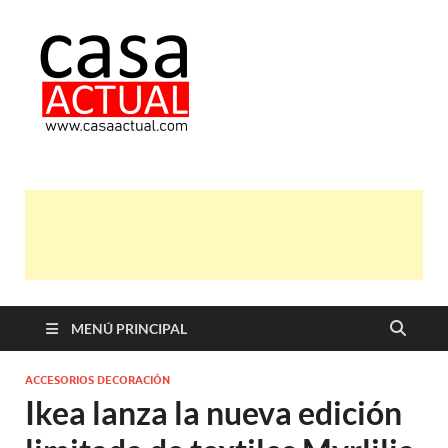
casa actual
En Casaactual.com encontrarás,
ideas, consejos y novedades de
decoración, bricolaje, belleza entre
otras, para disfrutar de la viada y de
tu casa.
MENÚ PRINCIPAL
ACCESORIOS DECORACIÓN
Ikea lanza la nueva edición