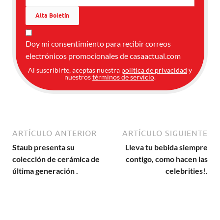
Doy mi consentimiento para recibir correos
electrónicos promocionales de casaactual.com
Al suscribirte, aceptas nuestra
política de privacidad
y
nuestros
términos de servicio
.
ARTÍCULO ANTERIOR
ARTÍCULO SIGUIENTE
Staub presenta su
Lleva tu bebida siempre
colección de cerámica de
contigo, como hacen las
última generación .
celebrities!.