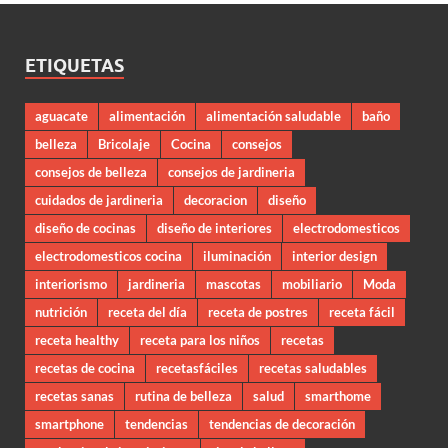
ETIQUETAS
aguacate
alimentación
alimentación saludable
baño
belleza
Bricolaje
Cocina
consejos
consejos de belleza
consejos de jardineria
cuidados de jardineria
decoracion
diseño
diseño de cocinas
diseño de interiores
electrodomesticos
electrodomesticos cocina
iluminación
interior design
interiorismo
jardineria
mascotas
mobiliario
Moda
nutrición
receta del día
receta de postres
receta fácil
receta healthy
receta para los niños
recetas
recetas de cocina
recetasfáciles
recetas saludables
recetas sanas
rutina de belleza
salud
smarthome
smartphone
tendencias
tendencias de decoración