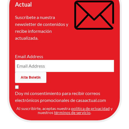
Actual
Suscríbete a nuestra
newsletter de contenidos y
recibe información
actualizada.
Email Address
Doy mi consentimiento para recibir correos
electrónicos promocionales de casaactual.com
Al suscribirte, aceptas nuestra
política de privacidad
y
nuestros
términos de servicio
.