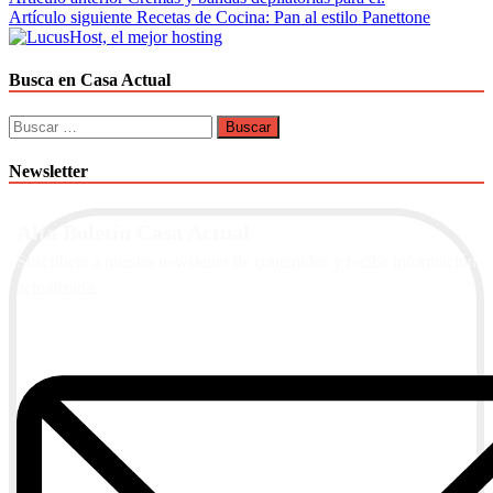
Navegación
Artículo siguiente
Recetas de Cocina: Pan al estilo Panettone
de
entradas
Busca en Casa Actual
Buscar:
Newsletter
Alta Boletín Casa Actual
Suscríbete a nuestra newsletter de contenidos y recibe información
actualizada.