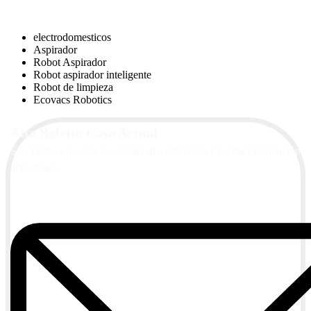
electrodomesticos
Aspirador
Robot Aspirador
Robot aspirador inteligente
Robot de limpieza
Ecovacs Robotics
Alta Boletín Casa Actual
Suscríbete a nuestra newsletter de contenidos y recibe información
actualizada.