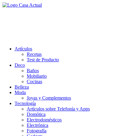
Saltar
al
casa actual
contenido
En Casaactual.com encontrarás, ideas, consejos y novedades de
decoración, bricolaje, belleza entre otras, para disfrutar de la viada y
de tu casa.
Artículos
Recetas
Test de Producto
Deco
Baños
Mobiliario
Cocinas
Belleza
Moda
Joyas y Complementos
Tecnología
Artículos sobre Telefonía y Apps
Domótica
Electrodomésticos
Electrónica
Fotografía