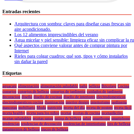
Entradas recientes
Arquitectura con sombra: claves para diseñar casas frescas sin
aire acondicionado.
Los 12 alimentos imprescindibles del verano
Agua micelar y piel sensible: limpieza eficaz sin complicar la r
Qué aspectos conviene valorar antes de comprar pintura por
Internet
Rieles para colgar cuadros: qué son, tipos y cómo instalarlos
sin dañar la pared
Etiquetas
aguacate
alimentación
alimentación saludable
baño
belleza
Bricolaje
Cocina
consejos
consejos de belleza
consejos de jardineria
cuidados de jardineria
decoracion
diseño
diseño de cocinas
diseño de interiores
electrodomesticos
electrodomesticos cocina
iluminación
interior design
interiorismo
jardineria
mascotas
mobiliario
Moda
nutrición
receta del día
receta de postres
receta fácil
receta healthy
receta para los niños
recetas
recetas de cocina
recetasfáciles
recetas saludables
recetas sanas
rutina de belleza
salud
smarthome
smartphone
tendencias
tendencias de decoración
tendencias de interiorismo
tips de belleza
tratamientos de belleza
trucos de belleza