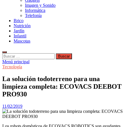
Gadgets
Imagen y Sonido
Informática
Telefonía
Brico
Nutrición
Jardín
Infantil
Mascotas
Buscar:
Menú principal
Tecnología
La solución todoterreno para una
limpieza completa: ECOVACS DEEBOT
PRO930
11/02/2019
Los robots domésticos de ECOVACS ROBOTICS son ayudantes