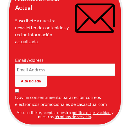
Actual
Suscríbete a nuestra
newsletter de contenidos y
recibe información
actualizada.
Email Address
Doy mi consentimiento para recibir correos
electrónicos promocionales de casaactual.com
Al suscribirte, aceptas nuestra
política de privacidad
y
nuestros
términos de servicio
.