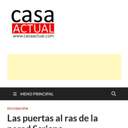
casa actual
En Casaactual.com encontrarás,
ideas, consejos y novedades de
decoración, bricolaje, belleza entre
otras, para disfrutar de la viada y de
tu casa.
MENÚ PRINCIPAL
DECORACIÓN
Las puertas al ras de la