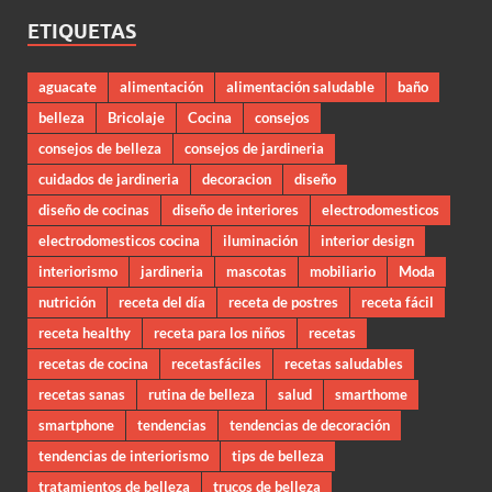
ETIQUETAS
aguacate
alimentación
alimentación saludable
baño
belleza
Bricolaje
Cocina
consejos
consejos de belleza
consejos de jardineria
cuidados de jardineria
decoracion
diseño
diseño de cocinas
diseño de interiores
electrodomesticos
electrodomesticos cocina
iluminación
interior design
interiorismo
jardineria
mascotas
mobiliario
Moda
nutrición
receta del día
receta de postres
receta fácil
receta healthy
receta para los niños
recetas
recetas de cocina
recetasfáciles
recetas saludables
recetas sanas
rutina de belleza
salud
smarthome
smartphone
tendencias
tendencias de decoración
tendencias de interiorismo
tips de belleza
tratamientos de belleza
trucos de belleza