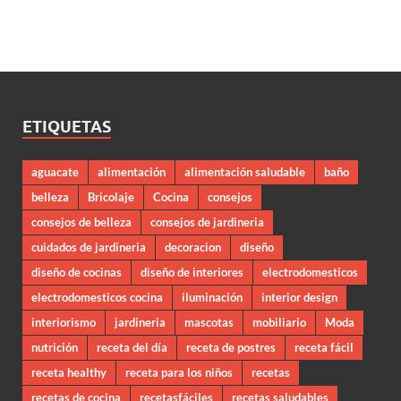
ETIQUETAS
aguacate
alimentación
alimentación saludable
baño
belleza
Bricolaje
Cocina
consejos
consejos de belleza
consejos de jardineria
cuidados de jardineria
decoracion
diseño
diseño de cocinas
diseño de interiores
electrodomesticos
electrodomesticos cocina
iluminación
interior design
interiorismo
jardineria
mascotas
mobiliario
Moda
nutrición
receta del día
receta de postres
receta fácil
receta healthy
receta para los niños
recetas
recetas de cocina
recetasfáciles
recetas saludables