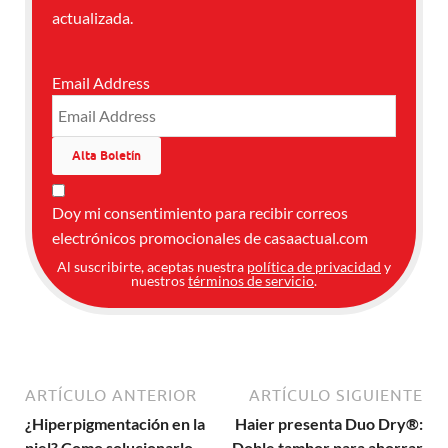
actualizada.
Email Address
Doy mi consentimiento para recibir correos
electrónicos promocionales de casaactual.com
Al suscribirte, aceptas nuestra
política de privacidad
y
nuestros
términos de servicio
.
ARTÍCULO ANTERIOR
ARTÍCULO SIGUIENTE
¿Hiperpigmentación en la
Haier presenta Duo Dry®:
piel? Como solucionarlo
Doble tambor para ahorrar