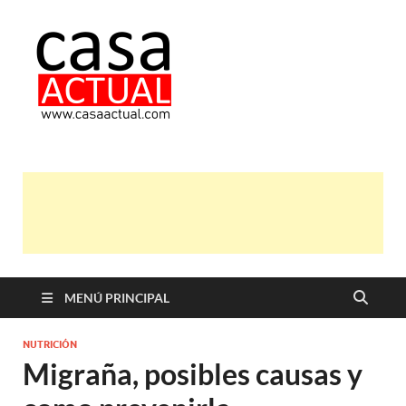
casa actual
En Casaactual.com encontrarás,
ideas, consejos y novedades de
decoración, bricolaje, belleza entre
otras, para disfrutar de la viada y de
tu casa.
MENÚ PRINCIPAL
NUTRICIÓN
Migraña, posibles causas y