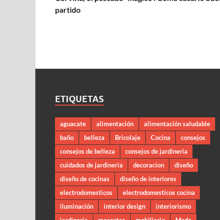
partido
ETIQUETAS
aguacate
alimentación
alimentación saludable
baño
belleza
Bricolaje
Cocina
consejos
consejos de belleza
consejos de jardineria
cuidados de jardineria
decoracion
diseño
diseño de cocinas
diseño de interiores
electrodomesticos
electrodomesticos cocina
iluminación
interior design
interiorismo