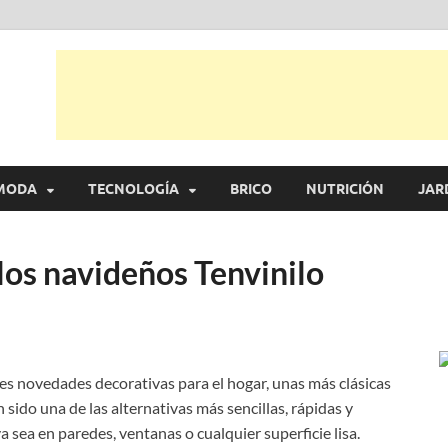
l
 ideas, consejos y novedades de decoración, bricolaje, belleza entre otras,
MODA
TECNOLOGÍA
BRICO
NUTRICIÓN
JAR
los navideños Tenvinilo
s novedades decorativas para el hogar, unas más clásicas
 sido una de las alternativas más sencillas, rápidas y
a sea en paredes, ventanas o cualquier superficie lisa.