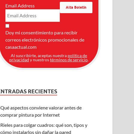
Email Address
Doy mi consentimiento para recibir
correos electrónicos promocionales de
casaactual.com
Al suscribirte, aceptas nuestra
política de
privacidad
y nuestros
términos de servicio
.
ENTRADAS RECIENTES
Qué aspectos conviene valorar antes de
comprar pintura por Internet
Rieles para colgar cuadros: qué son, tipos y
cómo instalarlos sin dañar la pared