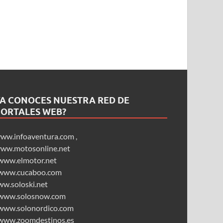
YA CONOCES NUESTRA RED DE
PORTALES WEB?
ww.infoaventura.com
,
ww.motosonline.net
www.elmotor.net
www.cucaboo.com
ww.soloski.net
www.solosnow.com
www.solonordico.com
www.zoomdestinos.es