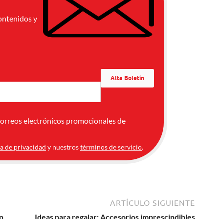
ontenidos y
correos electrónicos promocionales de
ca de privacidad
y nuestros
términos de servicio
.
ARTÍCULO SIGUIENTE
n
Ideas para regalar: Accesorios imprescindibles