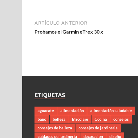
ARTÍCULO ANTERIOR
Probamos el Garmin eTrex 30 x
ETIQUETAS
aguacate
alimentación
alimentación saludable
baño
belleza
Bricolaje
Cocina
consejos
consejos de belleza
consejos de jardineria
cuidados de jardineria
decoracion
diseño