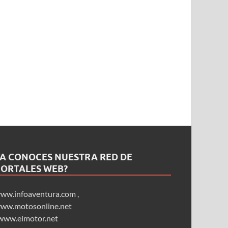
YA CONOCES NUESTRA RED DE
PORTALES WEB?
ww.infoaventura.com
,
ww.motosonline.net
www.elmotor.net