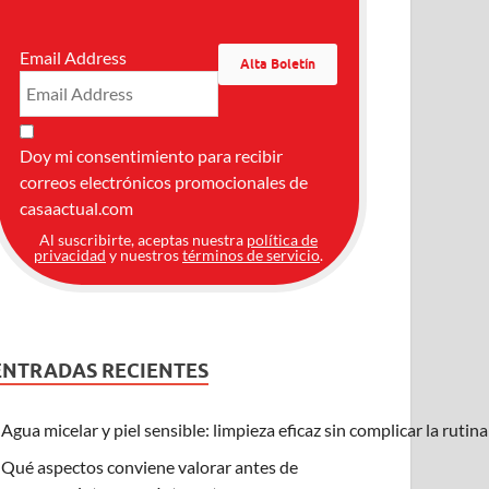
Email Address
Doy mi consentimiento para recibir
correos electrónicos promocionales de
casaactual.com
Al suscribirte, aceptas nuestra
política de
privacidad
y nuestros
términos de servicio
.
ENTRADAS RECIENTES
Agua micelar y piel sensible: limpieza eficaz sin complicar la rutin
Qué aspectos conviene valorar antes de