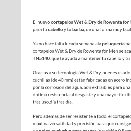
El nuevo
cortapelos Wet & Dry
de
Rowenta
for 
para tu
cabello
y tu
barba
, de una forma muy fáci
Ya no hace falta ir cada semana ala
peluquería
par
cortapelos Wet & Dry de Rowenta for Men se aca
TN5140
, que te ayuda a mantener tu cabello y tu
Gracias a su tecnología Wet & Dry, puedes usarlo
cuchillas (de 40 mm) están fabricadas en acero ino
por la corrosión del agua. Son extraíbles para una
óptima resistencia al desgaste y una mayor flexibi
tras uso,día tras día.
Pero además de ser resistente a todo, el cortape
máxima versatilidad y precisión para que consigas 
un
peine exclusivo para barbas
(precisión 0.5 mm