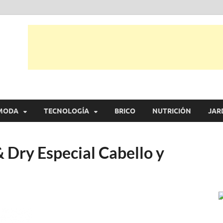
tual
trarás, ideas, consejos y novedades de decoración, bricolaje, belleza entr
MODA
TECNOLOGÍA
BRICO
NUTRICIÓN
JAR
 Dry Especial Cabello y