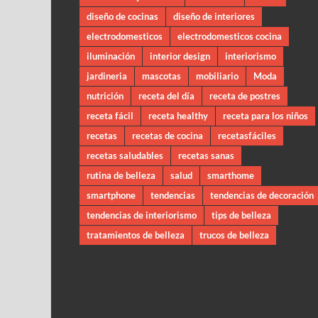
diseño de cocinas
diseño de interiores
electrodomesticos
electrodomesticos cocina
iluminación
interior design
interiorismo
jardineria
mascotas
mobiliario
Moda
nutrición
receta del día
receta de postres
receta fácil
receta healthy
receta para los niños
recetas
recetas de cocina
recetasfáciles
recetas saludables
recetas sanas
rutina de belleza
salud
smarthome
smartphone
tendencias
tendencias de decoración
tendencias de interiorismo
tips de belleza
tratamientos de belleza
trucos de belleza