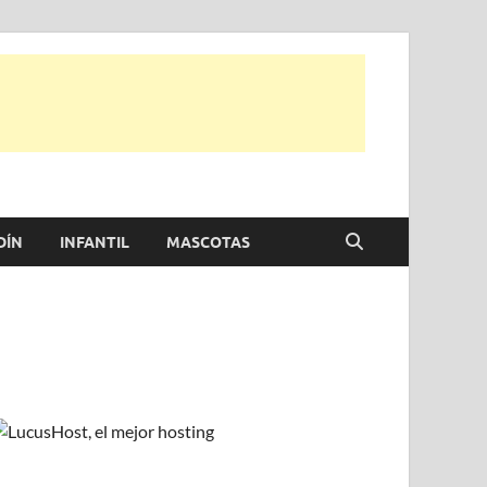
e otras, para disfrutar de la viada y de tu casa.
DÍN
INFANTIL
MASCOTAS