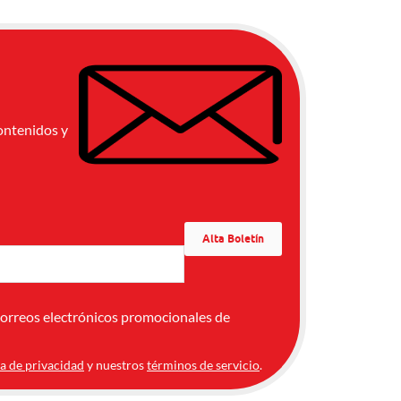
ontenidos y
correos electrónicos promocionales de
ca de privacidad
y nuestros
términos de servicio
.