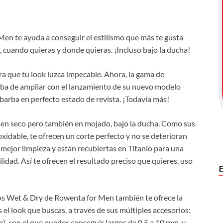
Men te ayuda a conseguir el estilismo que más te gusta
l, cuando quieras y donde quieras. ¡Incluso bajo la ducha!
a que tu look luzca impecable. Ahora, la gama de
ba de ampliar con el lanzamiento de su nuevo modelo
 barba en perfecto estado de revista. ¡Todavía más!
 en seco pero también en mojado, bajo la ducha. Como sus
xidable, te ofrecen un corte perfecto y no se deterioran
 mejor limpieza y están recubiertas en Titanio para una
lidad. Así te ofrecen el resultado preciso que quieres, uso
los Wet & Dry de Rowenta for Men también te ofrece la
el look que buscas, a través de sus múltiples accesorios:
), con el que puedes conseguir largos de 0.5 a 10 mm, y