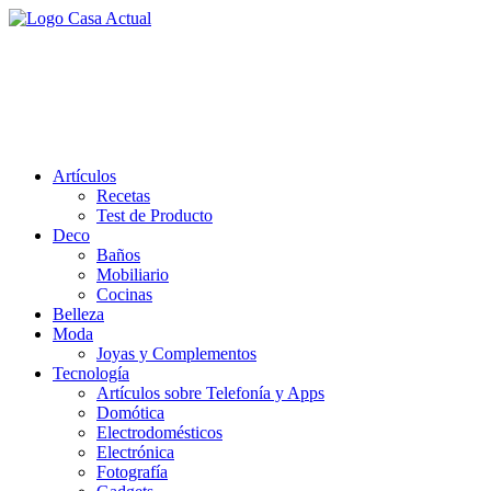
Saltar
al
casa actual
contenido
En Casaactual.com encontrarás, ideas, consejos y novedades de decoració
Artículos
Recetas
Test de Producto
Deco
Baños
Mobiliario
Cocinas
Belleza
Moda
Joyas y Complementos
Tecnología
Artículos sobre Telefonía y Apps
Domótica
Electrodomésticos
Electrónica
Fotografía