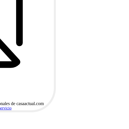
onales de casaactual.com
servicio
.