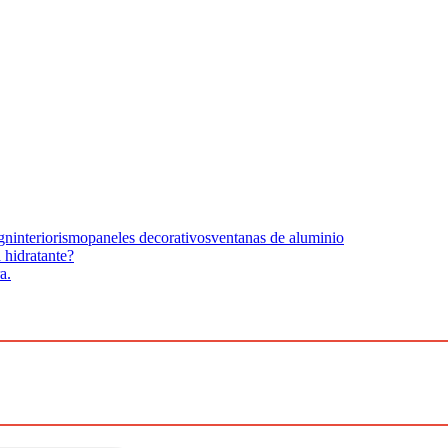
ign
interiorismo
paneles decorativos
ventanas de aluminio
 hidratante?
a.