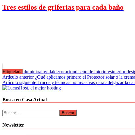
Tres estilos de griferías para cada baño
Etiquetada
aluminio
aluvidal
decoracion
diseño de interiores
interior des
Navegación
Artículo anterior
¿Qué aplicamos primero el Protector solar o la crema
Artículo siguiente
Trucos y técnicas no invasivas para adelgazar la car
de
entradas
Busca en Casa Actual
Buscar:
Newsletter