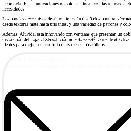
tecnología. Estas innovaciones no solo se alinean con las últimas tend
necesidades.
Los paneles decorativos de aluminio, están diseñados para transform
desde texturas mate hasta brillantes, y una variedad de patrones y colo
Además, Aluvidal está innovando con ventanas que presentan un doble c
decoración del hogar. Esta solución no solo es estéticamente atractiv
ideales para mejorar el confort en los meses más cálidos.
Alta Boletín Casa Actual
Suscríbete a nuestra newsletter de contenidos y recibe información a