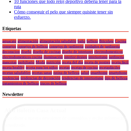
10 funciones que todo reloj deportivo debería tener para la
ruta
Cómo conseguir el pelo que siempre quisiste tener sin
esfuerzo.
Etiquetas
aguacate
alimentación
alimentación saludable
baño
belleza
Bricolaje
Cocina
consejos
consejos de belleza
consejos de jardineria
cuidados de jardineria
decoracion
diseño
diseño de cocinas
diseño de interiores
electrodomesticos
electrodomesticos cocina
iluminación
interior design
interiorismo
jardineria
mascotas
mobiliario
Moda
nutrición
receta del día
receta de postres
receta fácil
receta healthy
receta para los niños
recetas
recetas de cocina
recetasfáciles
recetas saludables
recetas sanas
rutina de belleza
salud
smarthome
smartphone
tendencias
tendencias de decoración
tendencias de interiorismo
tips de belleza
tratamientos de belleza
trucos de belleza
Newsletter
Alta Boletín Casa Actual
Suscríbete a nuestra newsletter de contenidos y recibe información
actualizada.