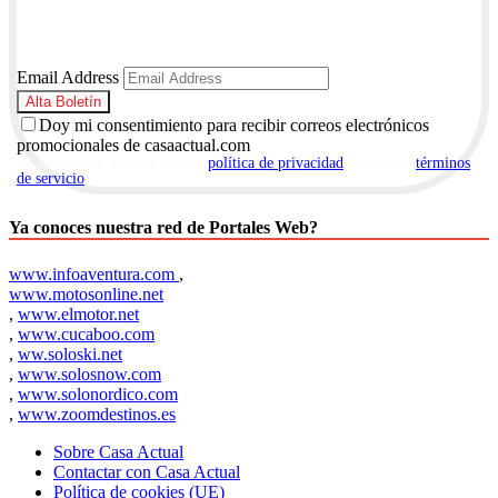
Email Address
Doy mi consentimiento para recibir correos electrónicos
promocionales de casaactual.com
Al suscribirte, aceptas nuestra
política de privacidad
y nuestros
términos
de servicio
.
Ya conoces nuestra red de Portales Web?
www.infoaventura.com
,
www.motosonline.net
,
www.elmotor.net
,
www.cucaboo.com
,
ww.soloski.net
,
www.solosnow.com
,
www.solonordico.com
,
www.zoomdestinos.es
Sobre Casa Actual
Contactar con Casa Actual
Política de cookies (UE)