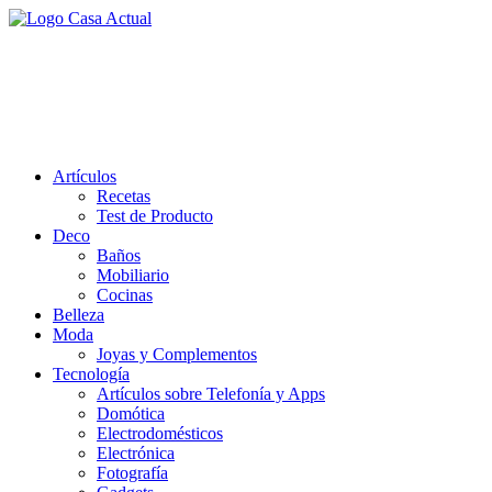
Saltar
al
casa actual
contenido
En Casaactual.com encontrarás, ideas, consejos y novedades de
decoración, bricolaje, belleza entre otras, para disfrutar de la viada y
de tu casa.
Artículos
Recetas
Test de Producto
Deco
Baños
Mobiliario
Cocinas
Belleza
Moda
Joyas y Complementos
Tecnología
Artículos sobre Telefonía y Apps
Domótica
Electrodomésticos
Electrónica
Fotografía