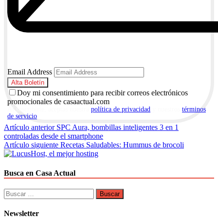
Email Address
Doy mi consentimiento para recibir correos electrónicos
promocionales de casaactual.com
Al suscribirte, aceptas nuestra
política de privacidad
y nuestros
términos
de servicio
.
Navegación
Artículo anterior
SPC Aura, bombillas inteligentes 3 en 1
controladas desde el smartphone
de
Artículo siguiente
Recetas Saludables: Hummus de brocoli
entradas
Busca en Casa Actual
Buscar:
Newsletter