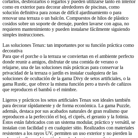
cortarlos, desbrozarlos o regarlos y pueden utilizarse tanto en interior
como en exterior para decorar alrededores de piscinas, como
solución definitiva para zonas de difícil ajardinamiento o para
renovar una terraza o un balcón. Compuestos de hilos de plástico
cosidos sobre un soporte de drenaje, pueden lavarse con agua, no
requieren mantenimiento y pueden instalarse fácilmente siguiendo
simples instrucciones.
Las soluciones Tenax: tan importantes por su función práctica como
decorativa
Para que el porche o la terraza se conviertan en el ambiente perfecto
donde reunir a amigos, disfrutar de una comida de verano o
relajarse, una de las soluciones más prácticas para conservar la
privacidad de la terraza o jardín es instalar cualquiera de las
soluciones de ocultación de la gama Divy de setos artificiales, o la
gama Rustic, que ofrece la misma función pero a través de cañizos
que reproducen el bambú o el mimbre.
Ligeros y prácticos los setos artificiales Tenax son ideales también
para decorar rápidamente y de forma económica. La gama Puzzle,
además, destaca por sus acabados naturales de gran realismo que
reproducen a la perfección el boj, el ciprés, el geranio y la fotinia.
Éstos están fabricados con un sistema modular, práctico y versátil, se
instalan con facilidad y en cualquier sitio. Realizados con materiales
resistentes a los rayos UV, permiten un uso exterior y no pierden la