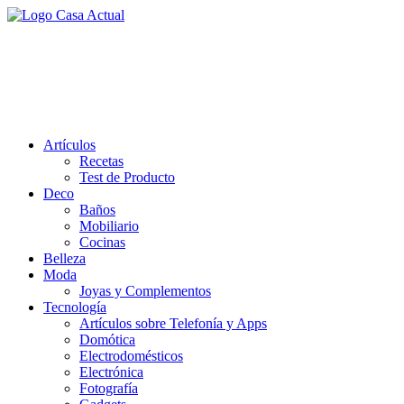
Saltar
al
casa actual
contenido
En Casaactual.com encontrarás, ideas, consejos y novedades de
decoración, bricolaje, belleza entre otras, para disfrutar de la viada y
de tu casa.
Artículos
Recetas
Test de Producto
Deco
Baños
Mobiliario
Cocinas
Belleza
Moda
Joyas y Complementos
Tecnología
Artículos sobre Telefonía y Apps
Domótica
Electrodomésticos
Electrónica
Fotografía