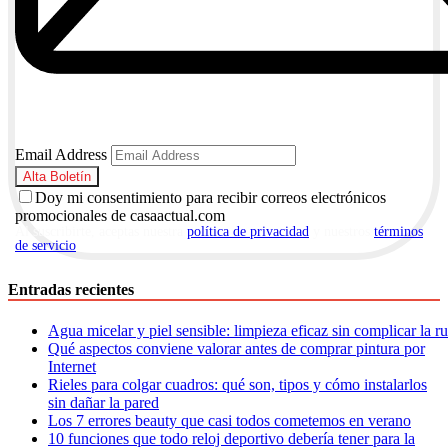
Email Address
Doy mi consentimiento para recibir correos electrónicos
promocionales de casaactual.com
Al suscribirte, aceptas nuestra
política de privacidad
y nuestros
términos
de servicio
.
Entradas recientes
Agua micelar y piel sensible: limpieza eficaz sin complicar la r
Qué aspectos conviene valorar antes de comprar pintura por
Internet
Rieles para colgar cuadros: qué son, tipos y cómo instalarlos
sin dañar la pared
Los 7 errores beauty que casi todos cometemos en verano
10 funciones que todo reloj deportivo debería tener para la