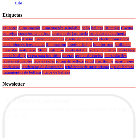
ruta
Etiquetas
aguacate
alimentación
alimentación saludable
baño
belleza
Bricolaje
Cocina
consejos
consejos de belleza
consejos de jardineria
cuidados de jardineria
decoracion
diseño
diseño de cocinas
diseño de interiores
electrodomesticos
electrodomesticos cocina
iluminación
interior design
interiorismo
jardineria
mascotas
mobiliario
Moda
nutrición
receta del día
receta de postres
receta fácil
receta healthy
receta para los niños
recetas
recetas de cocina
recetasfáciles
recetas saludables
recetas sanas
rutina de belleza
salud
smarthome
smartphone
tendencias
tendencias de decoración
tendencias de interiorismo
tips de belleza
tratamientos de belleza
trucos de belleza
Newsletter
Alta Boletín Casa Actual
Suscríbete a nuestra newsletter de contenidos y recibe información
actualizada.