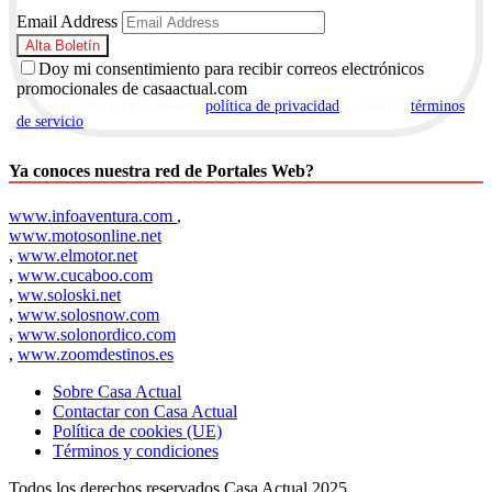
Email Address
Doy mi consentimiento para recibir correos electrónicos
promocionales de casaactual.com
Al suscribirte, aceptas nuestra
política de privacidad
y nuestros
términos
de servicio
.
Ya conoces nuestra red de Portales Web?
www.infoaventura.com
,
www.motosonline.net
,
www.elmotor.net
,
www.cucaboo.com
,
ww.soloski.net
,
www.solosnow.com
,
www.solonordico.com
,
www.zoomdestinos.es
Sobre Casa Actual
Contactar con Casa Actual
Política de cookies (UE)
Términos y condiciones
Todos los derechos reservados Casa Actual 2025