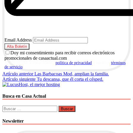
Email Address
Doy mi consentimiento para recibir correos electrónicos
promocionales de casaactual.com
Al suscribirte, aceptas nuestra
política de privacidad
y nuestros
términos
de servicio
.
Navegación
Artículo anterior
Las Barbacoas Mod, amplian la familia.
Artículo siguiente
Tu descansa, que él corta el césped.
de
entradas
Busca en Casa Actual
Buscar:
Newsletter