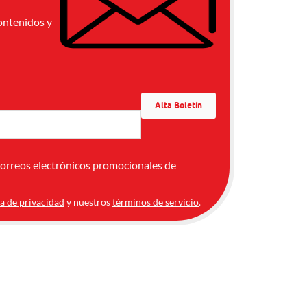
ontenidos y
correos electrónicos promocionales de
ca de privacidad
y nuestros
términos de servicio
.