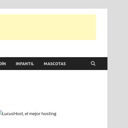
e otras, para disfrutar de la viada y de tu casa.
DÍN
INFANTIL
MASCOTAS