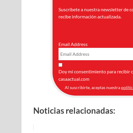
Suscríbete a nuestra newsletter de c
recibe información actualizada.
Email Address
Doy mi consentimiento para recibir 
casaactual.com
Al suscribirte, aceptas nuestra
políti
Noticias relacionadas: