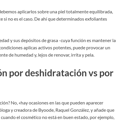
ebemos aplicarlos sobre una piel totalmente equilibrada,
e si no es el caso. De ahí que determinados exfoliantes
medad y sus depósitos de grasa -cuya función es mantener la
s condiciones aplicas activos potentes, puede provocar un
te de humedad y, lejos de renovar, irrita y pela.
ón por deshidratación vs por
tación? No, «hay ocasiones en las que pueden aparecer
etóloga y creadora de Byoode, Raquel González, y añade que
o cuando el cosmético no está en buen estado, por ejemplo,