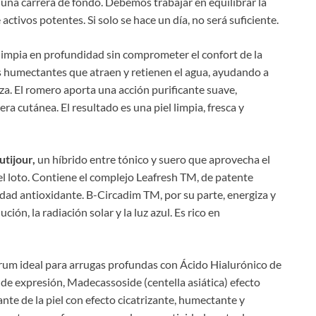
 una carrera de fondo. Debemos trabajar en equilibrar la
activos potentes. Si solo se hace un día, no será suficiente.
impia en profundidad sin comprometer el confort de la
os humectantes que atraen y retienen el agua, ayudando a
za. El romero aporta una acción purificante suave,
ra cutánea. El resultado es una piel limpia, fresca y
utijour,
un híbrido entre tónico y suero que aprovecha el
l loto. Contiene el complejo Leafresh TM, de patente
ividad antioxidante. B-Circadim TM, por su parte, energiza y
ión, la radiación solar y la luz azul. Es rico en
rum ideal para arrugas profundas con Ácido Hialurónico de
s de expresión, Madecassoside (centella asiática) efecto
te de la piel con efecto cicatrizante, humectante y