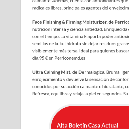
calmante. Además, cuenta con antioxidantes que 
radicales libres, principales agentes del enveje
Face Finishing & Firming Moisturizer, de Perr
nutrición intensa y ciencia antiedad. Enriquecida
con el tiempo. La vitamina E aporta poder antioxid
semillas de kukui hidrata sin dejar residuos grasos
visiblemente más tersa. Ideal para quienes busca
día.95 € en Perriconemd.es
Ultra Calming Mist, de Dermalogica.
Bruma ligera
enrojecimiento y devuelve la sensación de confor
conocidos por su acción calmante e hidratante, con
Refresca, equilibra y relaja la piel en segundos. S
Alta Boletín Casa Actual