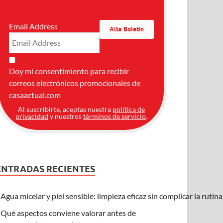
Email Address
Doy mi consentimiento para recibir
correos electrónicos promocionales de
casaactual.com
Al suscribirte, aceptas nuestra
política de
privacidad
y nuestros
términos de servicio
.
ENTRADAS RECIENTES
Agua micelar y piel sensible: limpieza eficaz sin complicar la rutin
Qué aspectos conviene valorar antes de