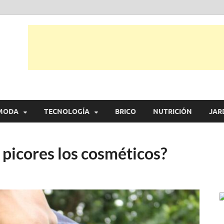
tual
trarás, ideas, consejos y novedades de decoración, bricolaje, belleza entr
MODA
TECNOLOGÍA
BRICO
NUTRICIÓN
JAR
picores los cosméticos?