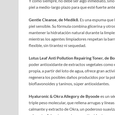
Y como siempre, no debe ser algo inmediato, sino
piel a medio-largo plazo para que esté fuerte ante 
Gentle Cleanse, de Medik8.
Es una espuma que l
piel sensible. Su fórmula combina glicerina y otr
mantener la hidratación natural durante la limpie
mientras los agentes limpiadores respetan la barre
flexible, sin tirantez ni sequedad.
Lotus Leaf Anti Pollution Repairing Toner, de Bo
poder antioxidante de extractos vegetales como e
propia, a partir del loto de agua, ofrece gran act
regenera los posibles daños producidos por la poluc
bioflavonoides y taninos, súper antioxidantes.
Hyaluronic & Okra Allegory de Byoode
es un sé
triple peso molecular, que rellena arrugas y línea
calmante y extracto de Okra, un poderoso suavizan