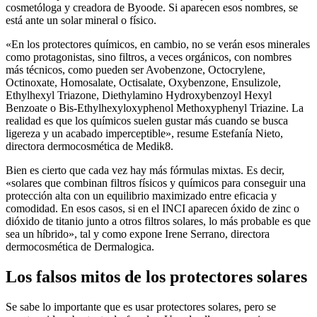
cosmetóloga y creadora de Byoode. Si aparecen esos nombres, se
está ante un solar mineral o físico.
«En los protectores químicos, en cambio, no se verán esos minerales
como protagonistas, sino filtros, a veces orgánicos, con nombres
más técnicos, como pueden ser Avobenzone, Octocrylene,
Octinoxate, Homosalate, Octisalate, Oxybenzone, Ensulizole,
Ethylhexyl Triazone, Diethylamino Hydroxybenzoyl Hexyl
Benzoate o Bis-Ethylhexyloxyphenol Methoxyphenyl Triazine. La
realidad es que los químicos suelen gustar más cuando se busca
ligereza y un acabado imperceptible», resume Estefanía Nieto,
directora dermocosmética de Medik8.
Bien es cierto que cada vez hay más fórmulas mixtas. Es decir,
«solares que combinan filtros físicos y químicos para conseguir una
protección alta con un equilibrio maximizado entre eficacia y
comodidad. En esos casos, si en el INCI aparecen óxido de zinc o
dióxido de titanio junto a otros filtros solares, lo más probable es que
sea un híbrido», tal y como expone Irene Serrano, directora
dermocosmética de Dermalogica.
Los falsos mitos de los protectores solares
Se sabe lo importante que es usar protectores solares, pero se