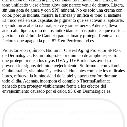
tono unificado y ese efecto glow que parece venir de dentro. Ligera,
sin una gota de grasa y con SPF mineral. No es solo una crema con
color, porque hidrata, mejora la firmeza y unifica el tono al instante.
El truco está en sus cápsulas de pigmento que se activan al aplicarla,
dejando un acabado natural, suave y sin esfuerzo. Además, lleva
ácido alfa lipoico, uno de los antioxidantes más potentes que existen,
y extracto de árbol de Candeia para calmar y proteger frente a los
factores que apagan la piel. 82 € en Perriconemd.es.
Protector solar químico: Biolumin-C Heat Aging Protector SPF50,
de Dermalogica. Es un fotoprotector químico de amplio espectro
que protege frente a los rayos UVA y UVB mientras ayuda a
prevenir los signos del fotoenvejecimiento. Su fórmula con vitamina
C ultraestable, vitamina E y activos hidratantes combate los radicales
libres, refuerza la luminosidad de la piel y aporta confort durante
todo el día. Además, incorpora el complejo ThermaRadiance,
pensado para proteger visiblemente frente a los efectos del
envejecimiento causado por el calor. 95 € en Dermalogica.es.
Alta Boletín Casa Actual
Suscríbete a nuestra newsletter de contenidos y recibe información
actualizada.