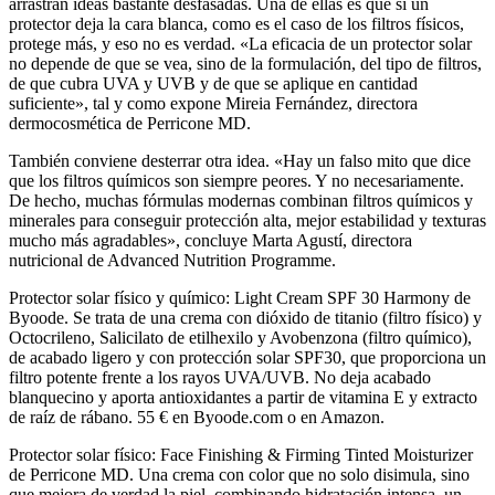
arrastran ideas bastante desfasadas. Una de ellas es que si un
protector deja la cara blanca, como es el caso de los filtros físicos,
protege más, y eso no es verdad. «La eficacia de un protector solar
no depende de que se vea, sino de la formulación, del tipo de filtros,
de que cubra UVA y UVB y de que se aplique en cantidad
suficiente», tal y como expone Mireia Fernández, directora
dermocosmética de Perricone MD.
También conviene desterrar otra idea. «Hay un falso mito que dice
que los filtros químicos son siempre peores. Y no necesariamente.
De hecho, muchas fórmulas modernas combinan filtros químicos y
minerales para conseguir protección alta, mejor estabilidad y texturas
mucho más agradables», concluye Marta Agustí, directora
nutricional de Advanced Nutrition Programme.
Protector solar físico y químico: Light Cream SPF 30 Harmony de
Byoode. Se trata de una crema con dióxido de titanio (filtro físico) y
Octocrileno, Salicilato de etilhexilo y Avobenzona (filtro químico),
de acabado ligero y con protección solar SPF30, que proporciona un
filtro potente frente a los rayos UVA/UVB. No deja acabado
blanquecino y aporta antioxidantes a partir de vitamina E y extracto
de raíz de rábano. 55 € en Byoode.com o en Amazon.
Protector solar físico: Face Finishing & Firming Tinted Moisturizer
de Perricone MD. Una crema con color que no solo disimula, sino
que mejora de verdad la piel, combinando hidratación intensa, un