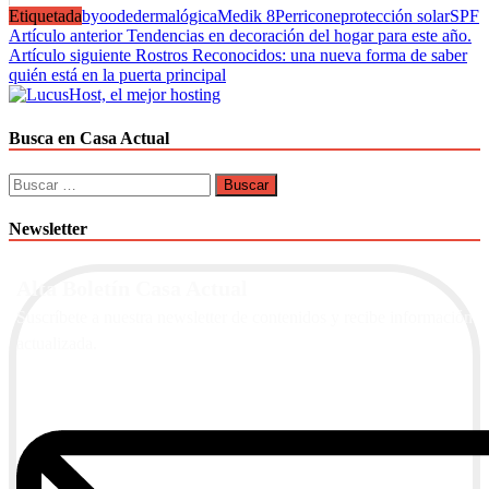
Etiquetada
byoode
dermalógica
Medik 8
Perricone
protección solar
SPF
Navegación
Artículo anterior
Tendencias en decoración del hogar para este año.
Artículo siguiente
Rostros Reconocidos: una nueva forma de saber
de
quién está en la puerta principal
entradas
Busca en Casa Actual
Buscar:
Newsletter
Alta Boletín Casa Actual
Suscríbete a nuestra newsletter de contenidos y recibe información
actualizada.