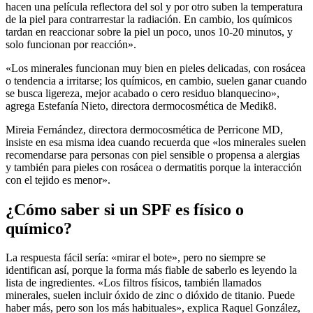
hacen una película reflectora del sol y por otro suben la temperatura
de la piel para contrarrestar la radiación. En cambio, los químicos
tardan en reaccionar sobre la piel un poco, unos 10-20 minutos, y
solo funcionan por reacción».
«Los minerales funcionan muy bien en pieles delicadas, con rosácea
o tendencia a irritarse; los químicos, en cambio, suelen ganar cuando
se busca ligereza, mejor acabado o cero residuo blanquecino»,
agrega Estefanía Nieto, directora dermocosmética de Medik8.
Mireia Fernández, directora dermocosmética de Perricone MD,
insiste en esa misma idea cuando recuerda que «los minerales suelen
recomendarse para personas con piel sensible o propensa a alergias
y también para pieles con rosácea o dermatitis porque la interacción
con el tejido es menor».
¿Cómo saber si un SPF es físico o
químico?
La respuesta fácil sería: «mirar el bote», pero no siempre se
identifican así, porque la forma más fiable de saberlo es leyendo la
lista de ingredientes. «Los filtros físicos, también llamados
minerales, suelen incluir óxido de zinc o dióxido de titanio. Puede
haber más, pero son los más habituales», explica Raquel González,