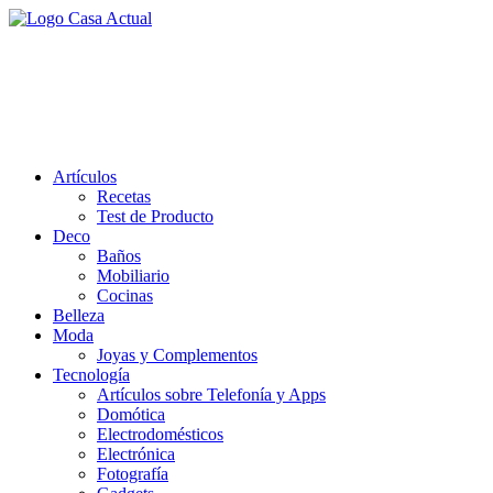
Saltar
al
casa actual
contenido
En Casaactual.com encontrarás, ideas, consejos y novedades de
decoración, bricolaje, belleza entre otras, para disfrutar de la viada y
de tu casa.
Artículos
Recetas
Test de Producto
Deco
Baños
Mobiliario
Cocinas
Belleza
Moda
Joyas y Complementos
Tecnología
Artículos sobre Telefonía y Apps
Domótica
Electrodomésticos
Electrónica
Fotografía