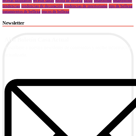
recetas saludables
recetas sanas
rutina de belleza
salud
smarthome
smartphone
tendencias
tendencias de decoración
tendencias de interiorismo
tips de belleza
tratamientos de belleza
trucos de belleza
Newsletter
Alta Boletín Casa Actual
Suscríbete a nuestra newsletter de contenidos y recibe información
actualizada.