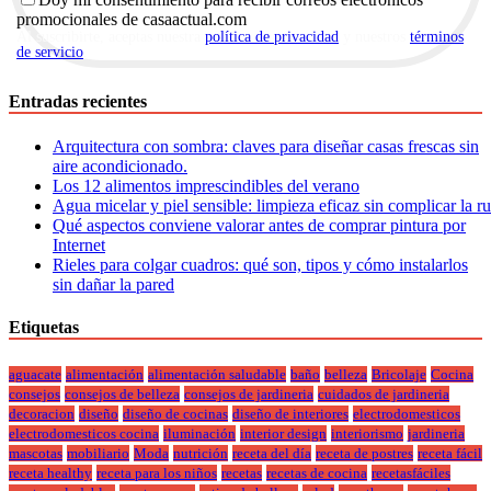
promocionales de casaactual.com
Al suscribirte, aceptas nuestra
política de privacidad
y nuestros
términos
de servicio
.
Entradas recientes
Arquitectura con sombra: claves para diseñar casas frescas sin
aire acondicionado.
Los 12 alimentos imprescindibles del verano
Agua micelar y piel sensible: limpieza eficaz sin complicar la r
Qué aspectos conviene valorar antes de comprar pintura por
Internet
Rieles para colgar cuadros: qué son, tipos y cómo instalarlos
sin dañar la pared
Etiquetas
aguacate
alimentación
alimentación saludable
baño
belleza
Bricolaje
Cocina
consejos
consejos de belleza
consejos de jardineria
cuidados de jardineria
decoracion
diseño
diseño de cocinas
diseño de interiores
electrodomesticos
electrodomesticos cocina
iluminación
interior design
interiorismo
jardineria
mascotas
mobiliario
Moda
nutrición
receta del día
receta de postres
receta fácil
receta healthy
receta para los niños
recetas
recetas de cocina
recetasfáciles