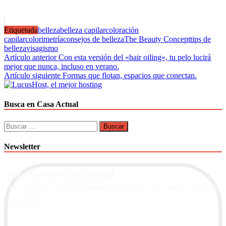
Etiquetada
belleza
belleza capilar
coloración
capilar
colorimetría
consejos de belleza
The Beauty Concept
tips de
belleza
visagismo
Navegación
Artículo anterior
Con esta versión del «hair oiling», tu pelo lucirá
mejor que nunca, incluso en verano.
de
Artículo siguiente
Formas que flotan, espacios que conectan.
entradas
Busca en Casa Actual
Buscar:
Newsletter
Alta Boletín Casa Actual
Suscríbete a nuestra newsletter de contenidos y recibe información
actualizada.