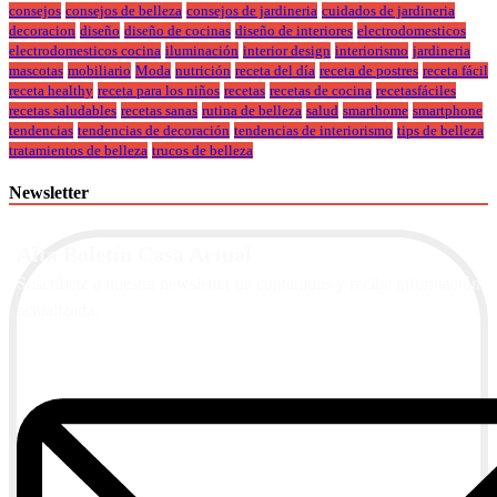
consejos
consejos de belleza
consejos de jardineria
cuidados de jardineria
decoracion
diseño
diseño de cocinas
diseño de interiores
electrodomesticos
electrodomesticos cocina
iluminación
interior design
interiorismo
jardineria
mascotas
mobiliario
Moda
nutrición
receta del día
receta de postres
receta fácil
receta healthy
receta para los niños
recetas
recetas de cocina
recetasfáciles
recetas saludables
recetas sanas
rutina de belleza
salud
smarthome
smartphone
tendencias
tendencias de decoración
tendencias de interiorismo
tips de belleza
tratamientos de belleza
trucos de belleza
Newsletter
Alta Boletín Casa Actual
Suscríbete a nuestra newsletter de contenidos y recibe información
actualizada.