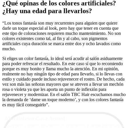
¿Qué opinas de los colores artificiales?
¿Hay una edad para llevarlos?
“Los tonos fantasía son muy recurrentes para alguien que quiere
darle un toque especial al look, pero hay que tener en cuenta que
este tipo de coloraciones requieren mucho mantenimiento. No son
colores existentes como tal, al fin y al cabo, son pigmentos
artificiales cuya duración se marca entre dos y ocho lavados como
mucho.
Si eliges un color fantasía, lo ideal será acudir al salón asiduamente
para poder refrescar el resultado. En este caso sí que lo recomiendo
porque es muy bonito y llama mucho la atención. En mi opinión,
realmente no hay ningún tipo de edad para llevarlo, si lo llevas con
estilo y cuidado puede incluso rejuvenecer el rostro. De hecho, cada
vez son más las señoras mayores que se atreven a llevar un mechón
rosa o violeta ya que les aporta un punto de inflexión para
rejuvenecer y modernizar. En el salón TBC Hair escuchamos mucho
la demanda de ‘dame un toque moderno’, y con los colores fantasía
es muy fácil conseguirlo”.
Alta Boletín Casa Actual
Suscríbete a nuestra newsletter de contenidos y recibe información