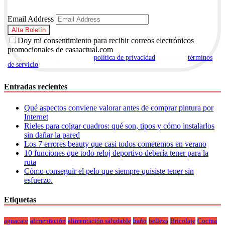
Email Address
Doy mi consentimiento para recibir correos electrónicos
promocionales de casaactual.com
Al suscribirte, aceptas nuestra
política de privacidad
y nuestros
términos
de servicio
.
Entradas recientes
Qué aspectos conviene valorar antes de comprar pintura por
Internet
Rieles para colgar cuadros: qué son, tipos y cómo instalarlos
sin dañar la pared
Los 7 errores beauty que casi todos cometemos en verano
10 funciones que todo reloj deportivo debería tener para la
ruta
Cómo conseguir el pelo que siempre quisiste tener sin
esfuerzo.
Etiquetas
aguacate
alimentación
alimentación saludable
baño
belleza
Bricolaje
Cocina