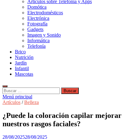
Artículos sobre Telefonía y Apps
Domótica
Electrodomésticos
Electrónica
Fotografía
Gadgets
Imagen y Sonido
Informática
Telefonía
Brico
Nutrición
Jardín
Infantil
Mascotas
Buscar:
Menú principal
Artículos
/
Belleza
¿Puede la coloración capilar mejorar
nuestros rasgos faciales?
28/08/2025
28/08/2025