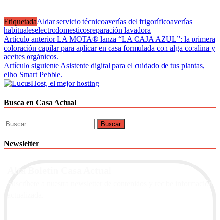
Etiquetada
Aldar servicio técnico
averías del frigorífico
averías
habituales
electrodomesticos
reparación lavadora
Navegación
Artículo anterior
LA MOTA® lanza “LA CAJA AZUL”: la primera
coloración capilar para aplicar en casa formulada con alga coralina y
de
aceites orgánicos.
entradas
Artículo siguiente
Asistente digital para el cuidado de tus plantas,
elho Smart Pebble.
Busca en Casa Actual
Buscar:
Newsletter
Alta Boletín Casa Actual
Suscríbete a nuestra newsletter de contenidos y recibe información
actualizada.