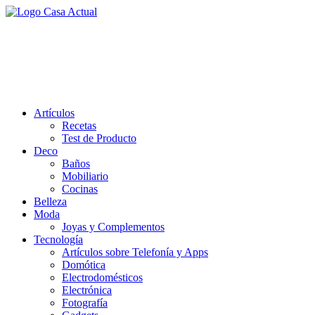
Saltar
al
casa actual
contenido
En Casaactual.com encontrarás, ideas, consejos y novedades de
decoración, bricolaje, belleza entre otras, para disfrutar de la viada y
de tu casa.
Artículos
Recetas
Test de Producto
Deco
Baños
Mobiliario
Cocinas
Belleza
Moda
Joyas y Complementos
Tecnología
Artículos sobre Telefonía y Apps
Domótica
Electrodomésticos
Electrónica
Fotografía