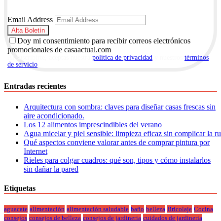
Email Address
Doy mi consentimiento para recibir correos electrónicos
promocionales de casaactual.com
Al suscribirte, aceptas nuestra
política de privacidad
y nuestros
términos
de servicio
.
Entradas recientes
Arquitectura con sombra: claves para diseñar casas frescas sin
aire acondicionado.
Los 12 alimentos imprescindibles del verano
Agua micelar y piel sensible: limpieza eficaz sin complicar la r
Qué aspectos conviene valorar antes de comprar pintura por
Internet
Rieles para colgar cuadros: qué son, tipos y cómo instalarlos
sin dañar la pared
Etiquetas
aguacate
alimentación
alimentación saludable
baño
belleza
Bricolaje
Cocina
consejos
consejos de belleza
consejos de jardineria
cuidados de jardineria