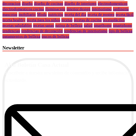
decoracion
diseño
diseño de cocinas
diseño de interiores
electrodomesticos
electrodomesticos cocina
iluminación
interior design
interiorismo
jardineria
mascotas
mobiliario
Moda
nutrición
receta del día
receta de postres
receta fácil
receta healthy
receta para los niños
recetas
recetas de cocina
recetasfáciles
recetas saludables
recetas sanas
rutina de belleza
salud
smarthome
smartphone
tendencias
tendencias de decoración
tendencias de interiorismo
tips de belleza
tratamientos de belleza
trucos de belleza
Newsletter
Alta Boletín Casa Actual
Suscríbete a nuestra newsletter de contenidos y recibe información
actualizada.