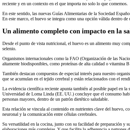
reciente y en un contexto en el que importa no solo lo que comemos.
En este sentido, las nuevas Guías Alimentarias de la Sociedad Español
En este marco, el huevo se integra como una opción válida dentro de u
Un alimento completo con impacto en la sa
Desde el punto de vista nutricional, el huevo es un alimento muy comp
selenio.
Organismos internacionales como la FAO (Organización de las Naciones
altamente biodisponibles, como proteínas de alta calidad o vitamina B1
También destacan compuestos de especial interés para nuestro organism
que se acumulan en el tejido cerebral y están relacionados con el rendi
La evidencia científica reciente apunta también al posible papel en la
Universidad de Loma Linda (EE. UU.) concluye que el consumo habitu
personas mayores, dentro de un patrón dietético saludable.
Esta relación se vincula al contenido en nutrientes clave del huevo, c
neuronal y la comunicación entre células cerebrales.
Su versatilidad en la cocina, junto con su facilidad de preparación y 
elaboraciones más complejas. Y que facilita la adherencia a patrones 