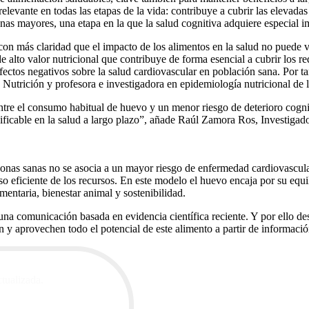
evante en todas las etapas de la vida: contribuye a cubrir las elevadas
nas mayores, una etapa en la que la salud cognitiva adquiere especial i
n más claridad que el impacto de los alimentos en la salud no puede val
 alto valor nutricional que contribuye de forma esencial a cubrir los r
ectos negativos sobre la salud cardiovascular en población sana. Por tan
Nutrición y profesora e investigadora en epidemiología nutricional de
tre el consumo habitual de huevo y un menor riesgo de deterioro cogniti
dificable en la salud a largo plazo”, añade Raúl Zamora Ros, Investiga
nas sanas no se asocia a un mayor riesgo de enfermedad cardiovascula
 eficiente de los recursos. En este modelo el huevo encaja por su equili
entaria, bienestar animal y sostenibilidad.
na comunicación basada en evidencia científica reciente. Y por ello de
 y aprovechen todo el potencial de este alimento a partir de información
ctualizada.