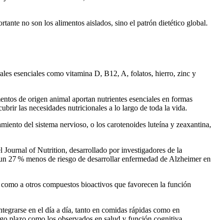
nte no son los alimentos aislados, sino el patrón dietético global.
ales esenciales como vitamina D, B12, A, folatos, hierro, zinc y
ntos de origen animal aportan nutrientes esenciales en formas
brir las necesidades nutricionales a lo largo de toda la vida.
iento del sistema nervioso, o los carotenoides luteína y zeaxantina,
 Journal of Nutrition, desarrollado por investigadores de la
 un 27 % menos de riesgo de desarrollar enfermedad de Alzheimer en
así como a otros compuestos bioactivos que favorecen la función
ntegrarse en el día a día, tanto en comidas rápidas como en
argo plazo como los observados en salud y función cognitiva.