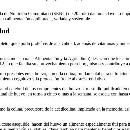
a de Nutrición Comunitaria (SENC) de 2025/26 dan una clave: lo importa
na alimentación equilibrada, variada y sostenible.
lud
leto, que aporta proteínas de alta calidad, además de vitaminas y miner
 Unidas para la Alimentación y la Agricultura) destacan que los alime
2, lo que facilita su aprovechamiento por el organismo y contribuye a cu
o presentes en el huevo, como la colina, fundamental para el funcionam
miento cognitivo y la protección frente al estrés oxidativo.
 salud cerebral de los componentes del huevo. Un estudio publicado en el
al de huevo, en torno a cinco o más a la semana, se asocia con hasta
omo la colina, precursora de la acetilcolina, implicada en la memoria, 
su coste asequible, hacen del huevo un alimento especialmente útil para i
de alimentación saludables, clave también para mantener beneficios a l