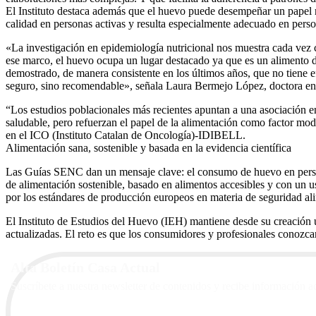
El Instituto destaca además que el huevo puede desempeñar un papel rel
calidad en personas activas y resulta especialmente adecuado en perso
«La investigación en epidemiología nutricional nos muestra cada vez co
ese marco, el huevo ocupa un lugar destacado ya que es un alimento de
demostrado, de manera consistente en los últimos años, que no tiene ef
seguro, sino recomendable», señala Laura Bermejo López, doctora en 
“Los estudios poblacionales más recientes apuntan a una asociación en
saludable, pero refuerzan el papel de la alimentación como factor mo
en el ICO (Instituto Catalan de Oncología)-IDIBELL.
Alimentación sana, sostenible y basada en la evidencia científica
Las Guías SENC dan un mensaje clave: el consumo de huevo en perso
de alimentación sostenible, basado en alimentos accesibles y con un uso
por los estándares de producción europeos en materia de seguridad alim
El Instituto de Estudios del Huevo (IEH) mantiene desde su creación u
actualizadas. El reto es que los consumidores y profesionales conozcan
Alta Boletín Casa Actual
Suscríbete a nuestra newsletter de contenidos y recibe información a