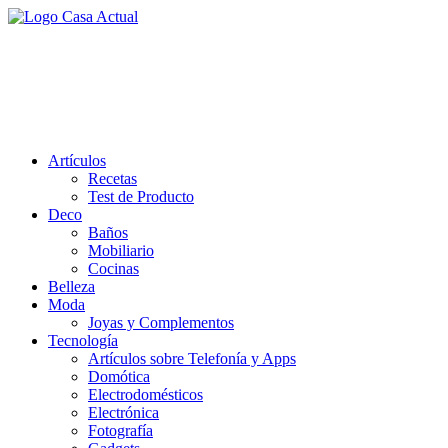
Saltar
al
casa actual
contenido
En Casaactual.com encontrarás, ideas, consejos y novedades de decoració
Artículos
Recetas
Test de Producto
Deco
Baños
Mobiliario
Cocinas
Belleza
Moda
Joyas y Complementos
Tecnología
Artículos sobre Telefonía y Apps
Domótica
Electrodomésticos
Electrónica
Fotografía