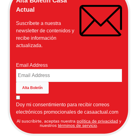
Alta Boletín Casa
Actual
Suscríbete a nuestra
newsletter de contenidos y
recibe información
actualizada.
Email Address
Doy mi consentimiento para recibir correos
electrónicos promocionales de casaactual.com
Al suscribirte, aceptas nuestra
política de privacidad
y
nuestros
términos de servicio
.