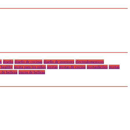
n
diseño
diseño de cocinas
diseño de interiores
electrodomesticos
a healthy
receta para los niños
recetas
recetas de cocina
recetasfáciles
recetas
s de belleza
trucos de belleza