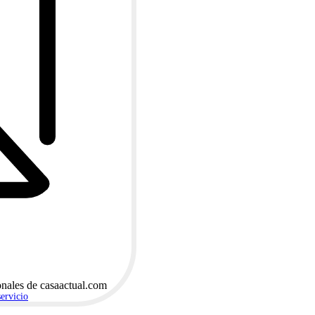
onales de casaactual.com
servicio
.