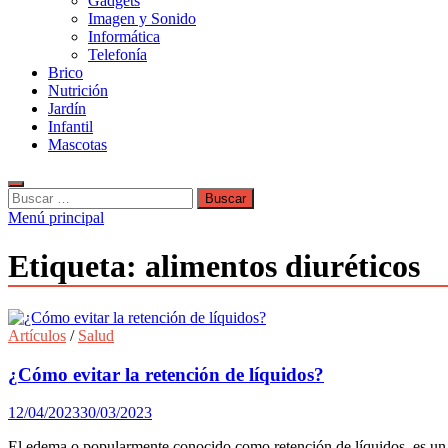
Gadgets
Imagen y Sonido
Informática
Telefonía
Brico
Nutrición
Jardín
Infantil
Mascotas
Buscar:
Menú principal
Etiqueta:
alimentos diuréticos
Artículos
/
Salud
¿Cómo evitar la retención de líquidos?
12/04/2023
30/03/2023
El edema o popularmente conocido como retención de líquidos, es un fa