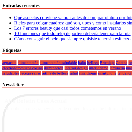
Entradas recientes
Qué aspectos conviene valorar antes de comprar pintura por Int
Rieles para colgar cuadros: qué son, tipos y cómo instalarlos si
Los 7 errores beauty que casi todos cometemos en verano
10 funciones que todo reloj deportivo debería tener para la ruta
Cómo conseguir el pelo que siempre quisiste tener sin esfuerzo.
Etiquetas
aguacate
alimentación
alimentación saludable
baño
belleza
Bricolaje
Cocina
co
electrodomesticos cocina
iluminación
interior design
interiorismo
jardineria
mas
saludables
recetas sanas
rutina de belleza
salud
smarthome
smartphone
tendenci
Newsletter
Alta Boletín Casa Actual
Suscríbete a nuestra newsletter de contenidos y recibe información a