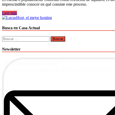
imprescindible conocer en qué consiste este proceso.
¿Cómo
Leer más
evitar
la
retención
Busca en Casa Actual
de
líquidos?
Buscar:
Newsletter
Alta Boletín Casa Actual
Suscríbete a nuestra newsletter de contenidos y recibe información a