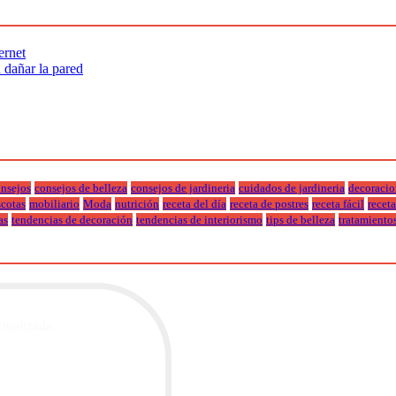
ernet
n dañar la pared
nsejos
consejos de belleza
consejos de jardineria
cuidados de jardineria
decoracio
cotas
mobiliario
Moda
nutrición
receta del día
receta de postres
receta fácil
recet
as
tendencias de decoración
tendencias de interiorismo
tips de belleza
tratamiento
ctualizada.