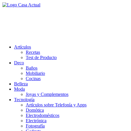
Saltar
al
casa actual
contenido
En Casaactual.com encontrarás, ideas, consejos y novedades de decoració
Artículos
Recetas
Test de Producto
Deco
Baños
Mobiliario
Cocinas
Belleza
Moda
Joyas y Complementos
Tecnología
Artículos sobre Telefonía y Apps
Domótica
Electrodomésticos
Electrónica
Fotografía