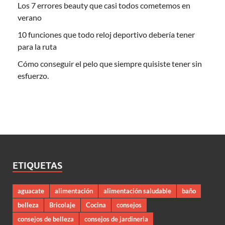
Los 7 errores beauty que casi todos cometemos en
verano
10 funciones que todo reloj deportivo debería tener
para la ruta
Cómo conseguir el pelo que siempre quisiste tener sin
esfuerzo.
ETIQUETAS
aguacate
alimentación
alimentación saludable
baño
belleza
Bricolaje
Cocina
consejos
consejos de belleza
consejos de jardineria