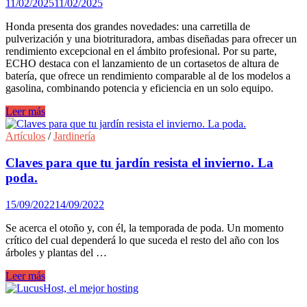
11/02/2025
11/02/2025
Honda presenta dos grandes novedades: una carretilla de
pulverización y una biotrituradora, ambas diseñadas para ofrecer un
rendimiento excepcional en el ámbito profesional. Por su parte,
ECHO destaca con el lanzamiento de un cortasetos de altura de
batería, que ofrece un rendimiento comparable al de los modelos a
gasolina, combinando potencia y eficiencia en un solo equipo.
Nuevos
Leer más
catálogos
de
Artículos
/
Jardinería
jardinería
Honda
Claves para que tu jardín resista el invierno. La
y
poda.
ECHO
para
15/09/2022
14/09/2022
la
primavera/verano
Se acerca el otoño y, con él, la temporada de poda. Un momento
2025
crítico del cual dependerá lo que suceda el resto del año con los
árboles y plantas del …
Claves
Leer más
para
que