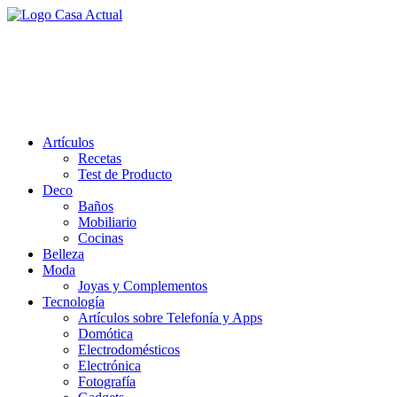
Saltar
al
casa actual
contenido
En Casaactual.com encontrarás, ideas, consejos y novedades de
decoración, bricolaje, belleza entre otras, para disfrutar de la viada y
de tu casa.
Artículos
Recetas
Test de Producto
Deco
Baños
Mobiliario
Cocinas
Belleza
Moda
Joyas y Complementos
Tecnología
Artículos sobre Telefonía y Apps
Domótica
Electrodomésticos
Electrónica
Fotografía