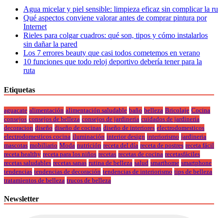
Agua micelar y piel sensible: limpieza eficaz sin complicar la r
Qué aspectos conviene valorar antes de comprar pintura por
Internet
Rieles para colgar cuadros: qué son, tipos y cómo instalarlos
sin dañar la pared
Los 7 errores beauty que casi todos cometemos en verano
10 funciones que todo reloj deportivo debería tener para la
ruta
Etiquetas
aguacate
alimentación
alimentación saludable
baño
belleza
Bricolaje
Cocina
consejos
consejos de belleza
consejos de jardineria
cuidados de jardineria
decoracion
diseño
diseño de cocinas
diseño de interiores
electrodomesticos
electrodomesticos cocina
iluminación
interior design
interiorismo
jardineria
mascotas
mobiliario
Moda
nutrición
receta del día
receta de postres
receta fácil
receta healthy
receta para los niños
recetas
recetas de cocina
recetasfáciles
recetas saludables
recetas sanas
rutina de belleza
salud
smarthome
smartphone
tendencias
tendencias de decoración
tendencias de interiorismo
tips de belleza
tratamientos de belleza
trucos de belleza
Newsletter