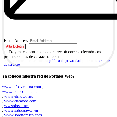
Email Address
Doy mi consentimiento para recibir correos electrónicos
promocionales de casaactual.com
Al suscribirte, aceptas nuestra
política de privacidad
y nuestros
términos
de servicio
.
Ya conoces nuestra red de Portales Web?
www.infoaventura.com
,
www.motosonline.net
,
www.elmotor.net
,
www.cucaboo.com
,
ww.soloski.net
,
www.solosnow.com
,
www.solonordico.com