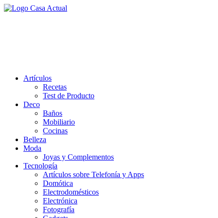
Saltar
al
casa actual
contenido
En Casaactual.com encontrarás, ideas, consejos y novedades de
decoración, bricolaje, belleza entre otras, para disfrutar de la viada y
de tu casa.
Artículos
Recetas
Test de Producto
Deco
Baños
Mobiliario
Cocinas
Belleza
Moda
Joyas y Complementos
Tecnología
Artículos sobre Telefonía y Apps
Domótica
Electrodomésticos
Electrónica
Fotografía