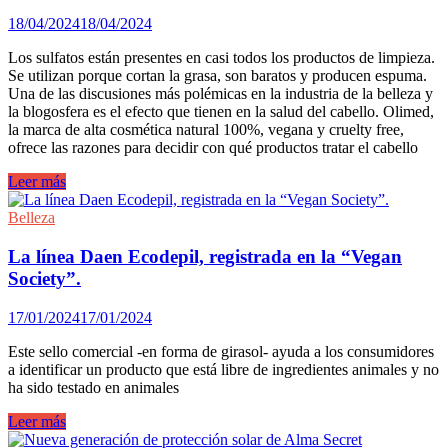
18/04/2024
18/04/2024
Los sulfatos están presentes en casi todos los productos de limpieza.
Se utilizan porque cortan la grasa, son baratos y producen espuma.
Una de las discusiones más polémicas en la industria de la belleza y
la blogosfera es el efecto que tienen en la salud del cabello. Olimed,
la marca de alta cosmética natural 100%, vegana y cruelty free,
ofrece las razones para decidir con qué productos tratar el cabello
Porqué
Leer más
dejar
de
Belleza
usar
sulfatos
La línea Daen Ecodepil, registrada en la “Vegan
en
Society”.
el
cuidado
17/01/2024
17/01/2024
del
cabello
Este sello comercial -en forma de girasol- ayuda a los consumidores
a identificar un producto que está libre de ingredientes animales y no
ha sido testado en animales
La
Leer más
línea