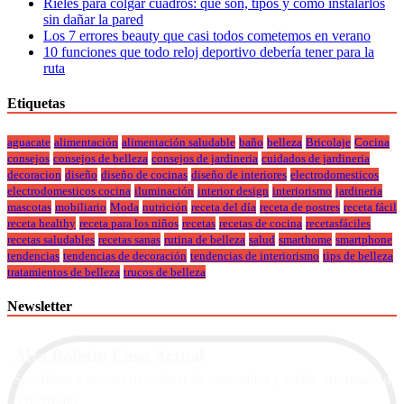
Rieles para colgar cuadros: qué son, tipos y cómo instalarlos
sin dañar la pared
Los 7 errores beauty que casi todos cometemos en verano
10 funciones que todo reloj deportivo debería tener para la
ruta
Etiquetas
aguacate
alimentación
alimentación saludable
baño
belleza
Bricolaje
Cocina
consejos
consejos de belleza
consejos de jardineria
cuidados de jardineria
decoracion
diseño
diseño de cocinas
diseño de interiores
electrodomesticos
electrodomesticos cocina
iluminación
interior design
interiorismo
jardineria
mascotas
mobiliario
Moda
nutrición
receta del día
receta de postres
receta fácil
receta healthy
receta para los niños
recetas
recetas de cocina
recetasfáciles
recetas saludables
recetas sanas
rutina de belleza
salud
smarthome
smartphone
tendencias
tendencias de decoración
tendencias de interiorismo
tips de belleza
tratamientos de belleza
trucos de belleza
Newsletter
Alta Boletín Casa Actual
Suscríbete a nuestra newsletter de contenidos y recibe información
actualizada.