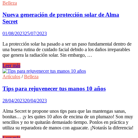
Daen
Belleza
Ecodepil,
registrada
Nueva generación de protección solar de Alma
en
Secret
la
“Vegan
01/08/2023
25/07/2023
Society”.
La protección solar ha pasado a ser un paso fundamental dentro de
una buena rutina de cuidado facial debido a los daños irreparables
que genera la radiación solar. Sin embargo, …
Nueva
Leer más
generación
de
Artículos
/
Belleza
protección
solar
Tips para rejuvenecer tus manos 10 años
de
Alma
28/04/2023
20/04/2023
Secret
Alma Secret te propone unos tips para que las mantengas sanas,
bonitas… ¡y les quites 10 años de encima de un plumazo! Son muy
sencillos y no te quitarán demasiado tiempo. Ponlos en práctica y
utiliza su reparadora de manos con aguacate. ¡Notarás la diferencia!
Tips