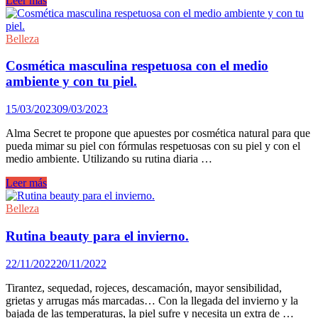
Leer más
para
rejuvenecer
tus
Belleza
manos
10
Cosmética masculina respetuosa con el medio
años
ambiente y con tu piel.
15/03/2023
09/03/2023
Alma Secret te propone que apuestes por cosmética natural para que
pueda mimar su piel con fórmulas respetuosas con su piel y con el
medio ambiente. Utilizando su rutina diaria …
Cosmética
Leer más
masculina
respetuosa
Belleza
con
el
Rutina beauty para el invierno.
medio
ambiente
22/11/2022
20/11/2022
y
con
Tirantez, sequedad, rojeces, descamación, mayor sensibilidad,
tu
grietas y arrugas más marcadas… Con la llegada del invierno y la
piel.
bajada de las temperaturas, la piel sufre y necesita un extra de …