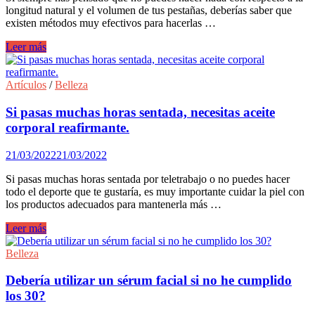
longitud natural y el volumen de tus pestañas, deberías saber que
existen métodos muy efectivos para hacerlas …
Consejos
Leer más
para
potenciar
el
Artículos
/
Belleza
crecimiento
natural
Si pasas muchas horas sentada, necesitas aceite
de
corporal reafirmante.
tus
pestañas.
21/03/2022
21/03/2022
Si pasas muchas horas sentada por teletrabajo o no puedes hacer
todo el deporte que te gustaría, es muy importante cuidar la piel con
los productos adecuados para mantenerla más …
Si
Leer más
pasas
muchas
Belleza
horas
sentada,
Debería utilizar un sérum facial si no he cumplido
necesitas
los 30?
aceite