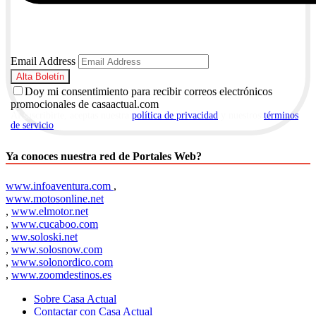
Email Address
Doy mi consentimiento para recibir correos electrónicos
promocionales de casaactual.com
Al suscribirte, aceptas nuestra
política de privacidad
y nuestros
términos
de servicio
.
Ya conoces nuestra red de Portales Web?
www.infoaventura.com
,
www.motosonline.net
,
www.elmotor.net
,
www.cucaboo.com
,
ww.soloski.net
,
www.solosnow.com
,
www.solonordico.com
,
www.zoomdestinos.es
Sobre Casa Actual
Contactar con Casa Actual