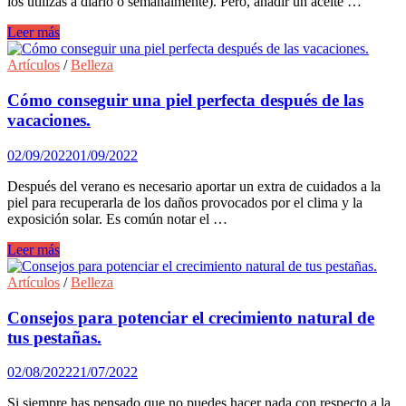
los utilizas a diario o semanalmente). Pero, añadir un aceite …
Tips
Leer más
para
recuperar
Artículos
/
Belleza
tu
melena
Cómo conseguir una piel perfecta después de las
con
vacaciones.
un
aceite
02/09/2022
01/09/2022
capilar.
Después del verano es necesario aportar un extra de cuidados a la
piel para recuperarla de los daños provocados por el clima y la
exposición solar. Es común notar el …
Cómo
Leer más
conseguir
una
Artículos
/
Belleza
piel
perfecta
Consejos para potenciar el crecimiento natural de
después
tus pestañas.
de
las
02/08/2022
21/07/2022
vacaciones.
Si siempre has pensado que no puedes hacer nada con respecto a la