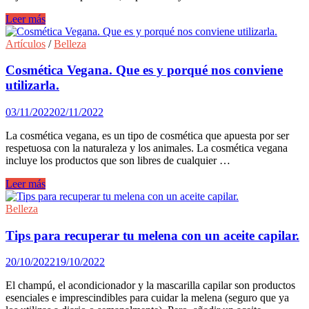
Rutina
Leer más
beauty
para
Artículos
/
Belleza
el
invierno.
Cosmética Vegana. Que es y porqué nos conviene
utilizarla.
03/11/2022
02/11/2022
La cosmética vegana, es un tipo de cosmética que apuesta por ser
respetuosa con la naturaleza y los animales. La cosmética vegana
incluye los productos que son libres de cualquier …
Cosmética
Leer más
Vegana.
Que
Belleza
es
y
Tips para recuperar tu melena con un aceite capilar.
porqué
nos
20/10/2022
19/10/2022
conviene
utilizarla.
El champú, el acondicionador y la mascarilla capilar son productos
esenciales e imprescindibles para cuidar la melena (seguro que ya