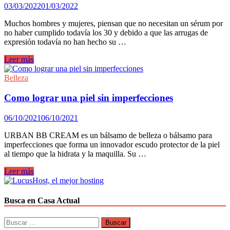
corporal
03/03/2022
01/03/2022
reafirmante.
Muchos hombres y mujeres, piensan que no necesitan un sérum por
no haber cumplido todavía los 30 y debido a que las arrugas de
expresión todavía no han hecho su …
Debería
Leer más
utilizar
un
Belleza
sérum
facial
Como lograr una piel sin imperfecciones
si
no
06/10/2021
06/10/2021
he
cumplido
URBAN BB CREAM es un bálsamo de belleza o bálsamo para
los
imperfecciones que forma un innovador escudo protector de la piel
30?
al tiempo que la hidrata y la maquilla. Su …
Como
Leer más
lograr
una
piel
Busca en Casa Actual
sin
imperfecciones
Buscar: