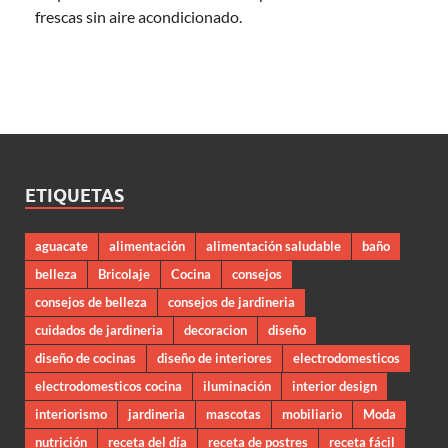
frescas sin aire acondicionado.
ETIQUETAS
aguacate
alimentación
alimentación saludable
baño
belleza
Bricolaje
Cocina
consejos
consejos de belleza
consejos de jardineria
cuidados de jardineria
decoracion
diseño
diseño de cocinas
diseño de interiores
electrodomesticos
electrodomesticos cocina
iluminación
interior design
interiorismo
jardineria
mascotas
mobiliario
Moda
nutrición
receta del día
receta de postres
receta fácil