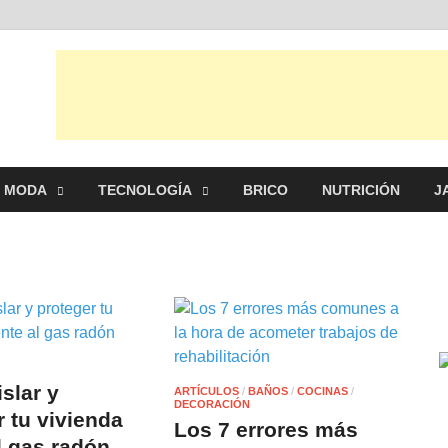
al
s, ideas, consejos y novedades de decoración, bricolaje, belleza entre
MODA
TECNOLOGÍA
BRICO
NUTRICIÓN
J
slar y
ARTÍCULOS
/
BAÑOS
/
COCINAS
/
DECORACIÓN
r tu vivienda
Los 7 errores más
l gas radón