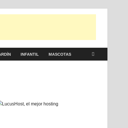
 otras, para disfrutar de la viada y de tu casa.
ARDÍN
INFANTIL
MASCOTAS