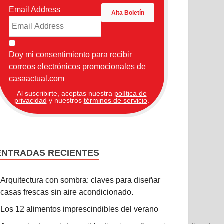
Email Address
Doy mi consentimiento para recibir
correos electrónicos promocionales de
casaactual.com
Al suscribirte, aceptas nuestra
política de
privacidad
y nuestros
términos de servicio
.
ENTRADAS RECIENTES
Arquitectura con sombra: claves para diseñar
casas frescas sin aire acondicionado.
Los 12 alimentos imprescindibles del verano