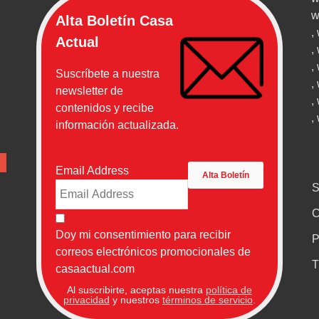
w
Alta Boletín Casa
,
Actual
,
,
Suscríbete a nuestra
,
newsletter de
,
contenidos y recibe
,
información actualizada.
Email Address
S
C
Doy mi consentimiento para recibir
P
correos electrónicos promocionales de
T
casaactual.com
Al suscribirte, aceptas nuestra
política de
privacidad
y nuestros
términos de servicio
.