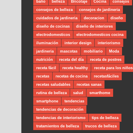
baño
belleza
Bricolaje
Cocina
consejos
consejos de belleza
consejos de jardineria
cuidados de jardineria
decoracion
diseño
diseño de cocinas
diseño de interiores
electrodomesticos
electrodomesticos cocina
iluminación
interior design
interiorismo
jardineria
mascotas
mobiliario
Moda
nutrición
receta del día
receta de postres
receta fácil
receta healthy
receta para los niños
recetas
recetas de cocina
recetasfáciles
recetas saludables
recetas sanas
rutina de belleza
salud
smarthome
smartphone
tendencias
tendencias de decoración
tendencias de interiorismo
tips de belleza
tratamientos de belleza
trucos de belleza