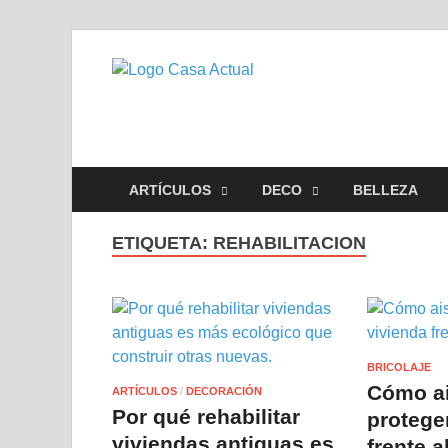
casa actu
En Casaactual.com encontrará
ARTÍCULOS
DECO
BELLEZA
ETIQUETA:
REHABILITACION
BRICOLAJE
Cómo ai
ARTÍCULOS
/
DECORACIÓN
Por qué rehabilitar
protege
viviendas antiguas es
frente a