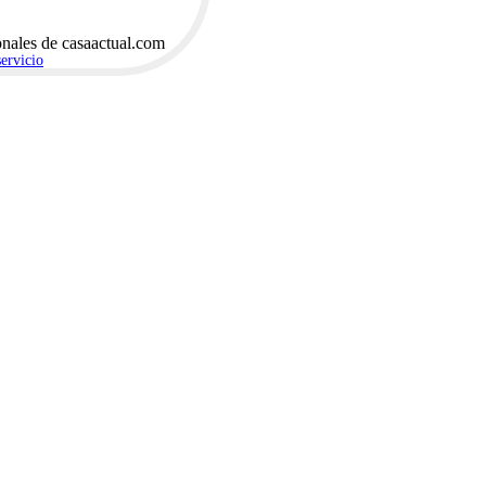
onales de casaactual.com
servicio
.