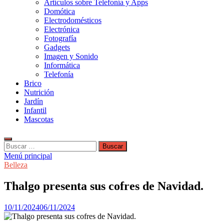
Artículos sobre Telefonía y Apps
Domótica
Electrodomésticos
Electrónica
Fotografía
Gadgets
Imagen y Sonido
Informática
Telefonía
Brico
Nutrición
Jardín
Infantil
Mascotas
Buscar:
Menú principal
Belleza
Thalgo presenta sus cofres de Navidad.
10/11/2024
06/11/2024