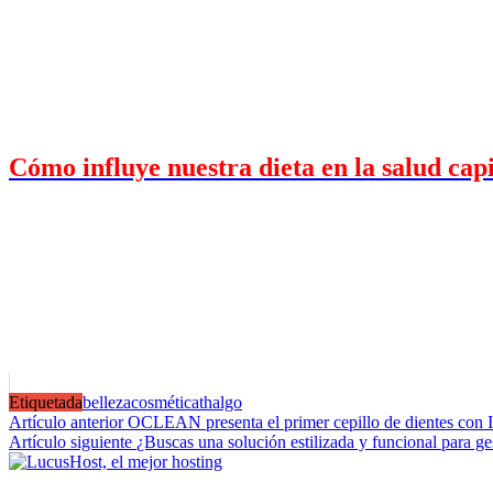
Cómo influye nuestra dieta en la salud capi
Etiquetada
belleza
cosmética
thalgo
Navegación
Artículo anterior
OCLEAN presenta el primer cepillo de dientes con Int
Artículo siguiente
¿Buscas una solución estilizada y funcional para ge
de
entradas