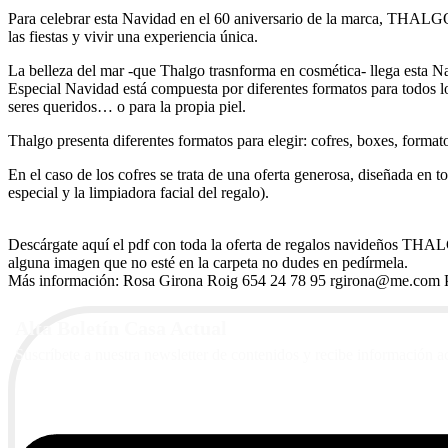
Para celebrar esta Navidad en el 60 aniversario de la marca, THALGO 
las fiestas y vivir una experiencia única.
La belleza del mar -que Thalgo trasnforma en cosmética- llega esta Na
Especial Navidad está compuesta por diferentes formatos para todos los
seres queridos… o para la propia piel.
Thalgo presenta diferentes formatos para elegir: cofres, boxes, format
En el caso de los cofres se trata de una oferta generosa, diseñada en
especial y la limpiadora facial del regalo).
Descárgate aquí el pdf con toda la oferta de regalos navideños THA
alguna imagen que no esté en la carpeta no dudes en pedírmela.
Más información: Rosa Girona Roig 654 24 78 95 rgirona@me.com
Alta Boletín Casa Actual
Suscríbete a nuestra newsletter de contenidos y recibe información a