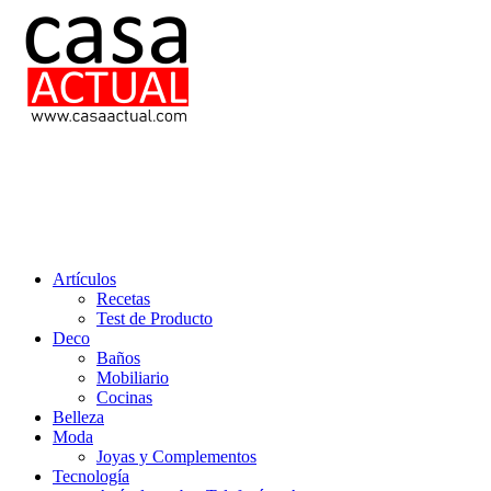
Saltar
al
contenido
casa actual
En Casaactual.com encontrarás, ideas, consejos y novedades de decoració
Artículos
Recetas
Test de Producto
Deco
Baños
Mobiliario
Cocinas
Belleza
Moda
Joyas y Complementos
Tecnología