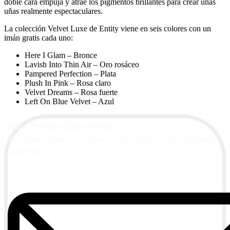
doble cara empuja y atrae los pigmentos brillantes para crear unas
uñas realmente espectaculares.
La colección Velvet Luxe de Entity viene en seis colores con un
imán gratis cada uno:
Here I Glam – Bronce
Lavish Into Thin Air – Oro rosáceo
Pampered Perfection – Plata
Plush In Pink – Rosa claro
Velvet Dreams – Rosa fuerte
Left On Blue Velvet – Azul
Alta Boletín Casa Actual
Suscríbete a nuestra newsletter de contenidos y recibe información
actualizada.