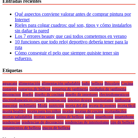
Entradas recientes
Qué aspectos conviene valorar antes de comprar pintura por
Internet
Rieles para colgar cuadros: qué son, tipos y cómo instalarlos
sin dañar la pared
Los 7 errores beauty que casi todos cometemos en verano
10 funciones que todo reloj deportivo debería tener para la
ruta
Cómo conseguir el pelo que siempre quisiste tener sin
esfuerzo.
Etiquetas
aguacate
alimentación
alimentación saludable
baño
belleza
Bricolaje
Cocina
consejos
consejos de belleza
consejos de jardineria
cuidados de jardineria
decoracion
diseño
diseño de cocinas
diseño de interiores
electrodomesticos
electrodomesticos cocina
iluminación
interior design
interiorismo
jardineria
mascotas
mobiliario
Moda
nutrición
receta del día
receta de postres
receta fácil
receta healthy
receta para los niños
recetas
recetas de cocina
recetasfáciles
recetas saludables
recetas sanas
rutina de belleza
salud
smarthome
smartphone
tendencias
tendencias de decoración
tendencias de interiorismo
tips de belleza
tratamientos de belleza
trucos de belleza