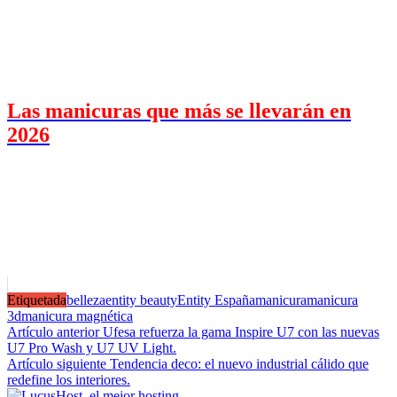
Las manicuras que más se llevarán en
2026
Etiquetada
belleza
entity beauty
Entity España
manicura
manicura
3d
manicura magnética
Navegación
Artículo anterior
Ufesa refuerza la gama Inspire U7 con las nuevas
U7 Pro Wash y U7 UV Light.
de
Artículo siguiente
Tendencia deco: el nuevo industrial cálido que
entradas
redefine los interiores.