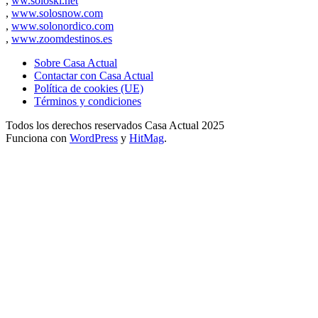
,
ww.soloski.net
,
www.solosnow.com
,
www.solonordico.com
,
www.zoomdestinos.es
Sobre Casa Actual
Contactar con Casa Actual
Política de cookies (UE)
Términos y condiciones
Todos los derechos reservados Casa Actual 2025
Funciona con
WordPress
y
HitMag
.