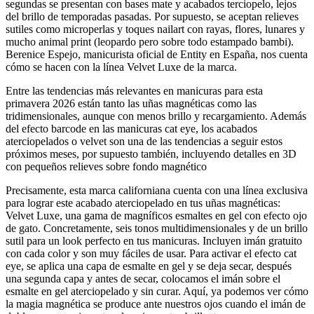
segundas se presentan con bases mate y acabados terciopelo, lejos
del brillo de temporadas pasadas. Por supuesto, se aceptan relieves
sutiles como microperlas y toques nailart con rayas, flores, lunares y
mucho animal print (leopardo pero sobre todo estampado bambi).
Berenice Espejo, manicurista oficial de Entity en España, nos cuenta
cómo se hacen con la línea Velvet Luxe de la marca.
Entre las tendencias más relevantes en manicuras para esta
primavera 2026 están tanto las uñas magnéticas como las
tridimensionales, aunque con menos brillo y recargamiento. Además
del efecto barcode en las manicuras cat eye, los acabados
aterciopelados o velvet son una de las tendencias a seguir estos
próximos meses, por supuesto también, incluyendo detalles en 3D
con pequeños relieves sobre fondo magnético
Precisamente, esta marca californiana cuenta con una línea exclusiva
para lograr este acabado aterciopelado en tus uñas magnéticas:
Velvet Luxe, una gama de magníficos esmaltes en gel con efecto ojo
de gato. Concretamente, seis tonos multidimensionales y de un brillo
sutil para un look perfecto en tus manicuras. Incluyen imán gratuito
con cada color y son muy fáciles de usar. Para activar el efecto cat
eye, se aplica una capa de esmalte en gel y se deja secar, después
una segunda capa y antes de secar, colocamos el imán sobre el
esmalte en gel aterciopelado y sin curar. Aquí, ya podemos ver cómo
la magia magnética se produce ante nuestros ojos cuando el imán de