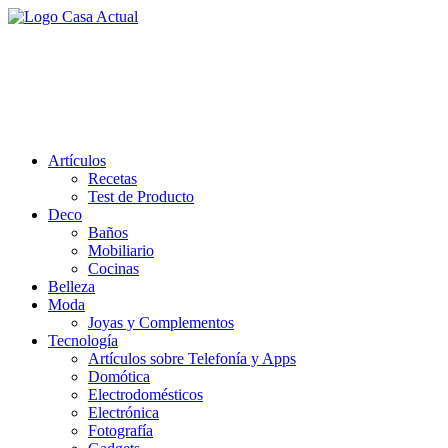
Saltar
al
casa actual
contenido
En Casaactual.com encontrarás, ideas, consejos y novedades de
decoración, bricolaje, belleza entre otras, para disfrutar de la viada y
de tu casa.
Artículos
Recetas
Test de Producto
Deco
Baños
Mobiliario
Cocinas
Belleza
Moda
Joyas y Complementos
Tecnología
Artículos sobre Telefonía y Apps
Domótica
Electrodomésticos
Electrónica
Fotografía