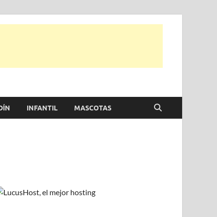
e otras, para disfrutar de la viada y de tu casa.
DÍN
INFANTIL
MASCOTAS