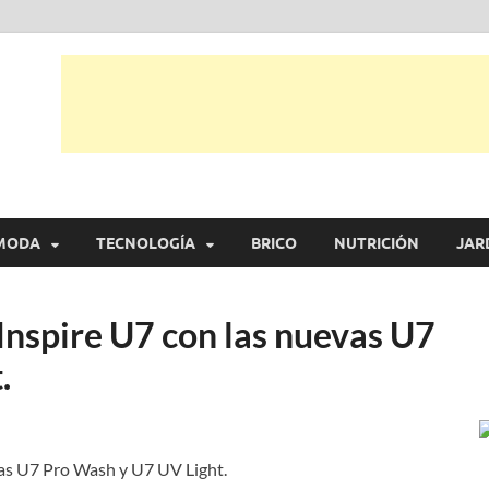
tual
trarás, ideas, consejos y novedades de decoración, bricolaje, belleza entr
MODA
TECNOLOGÍA
BRICO
NUTRICIÓN
JAR
Inspire U7 con las nuevas U7
.