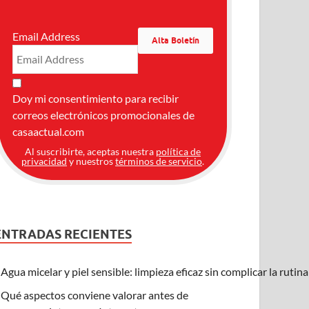
Email Address
Doy mi consentimiento para recibir
correos electrónicos promocionales de
casaactual.com
Al suscribirte, aceptas nuestra
política de
privacidad
y nuestros
términos de servicio
.
ENTRADAS RECIENTES
Agua micelar y piel sensible: limpieza eficaz sin complicar la rutin
Qué aspectos conviene valorar antes de