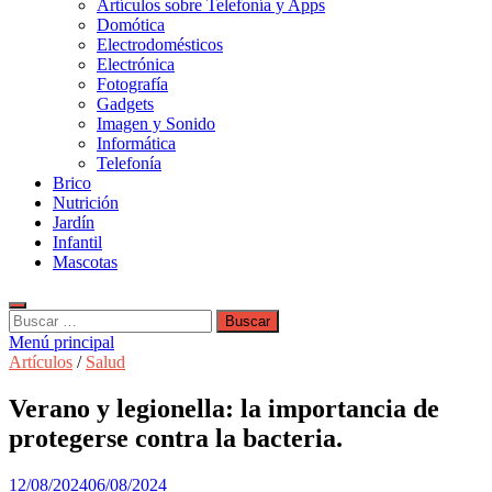
Artículos sobre Telefonía y Apps
Domótica
Electrodomésticos
Electrónica
Fotografía
Gadgets
Imagen y Sonido
Informática
Telefonía
Brico
Nutrición
Jardín
Infantil
Mascotas
Buscar:
Menú principal
Artículos
/
Salud
Verano y legionella: la importancia de
protegerse contra la bacteria.
12/08/2024
06/08/2024