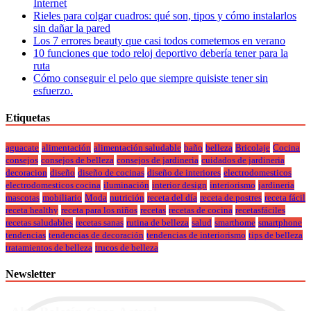
Internet
Rieles para colgar cuadros: qué son, tipos y cómo instalarlos
sin dañar la pared
Los 7 errores beauty que casi todos cometemos en verano
10 funciones que todo reloj deportivo debería tener para la
ruta
Cómo conseguir el pelo que siempre quisiste tener sin
esfuerzo.
Etiquetas
aguacate
alimentación
alimentación saludable
baño
belleza
Bricolaje
Cocina
consejos
consejos de belleza
consejos de jardineria
cuidados de jardineria
decoracion
diseño
diseño de cocinas
diseño de interiores
electrodomesticos
electrodomesticos cocina
iluminación
interior design
interiorismo
jardineria
mascotas
mobiliario
Moda
nutrición
receta del día
receta de postres
receta fácil
receta healthy
receta para los niños
recetas
recetas de cocina
recetasfáciles
recetas saludables
recetas sanas
rutina de belleza
salud
smarthome
smartphone
tendencias
tendencias de decoración
tendencias de interiorismo
tips de belleza
tratamientos de belleza
trucos de belleza
Newsletter