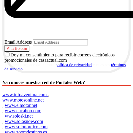
Email Address
Doy mi consentimiento para recibir correos electrónicos
promocionales de casaactual.com
Al suscribirte, aceptas nuestra
política de privacidad
y nuestros
términos
de servicio
.
Ya conoces nuestra red de Portales Web?
www.infoaventura.com
,
www.motosonline.net
,
www.elmotor.net
,
www.cucaboo.com
,
ww.soloski.net
,
www.solosnow.com
,
www.solonordico.com
,
www.zoomdestinos.es