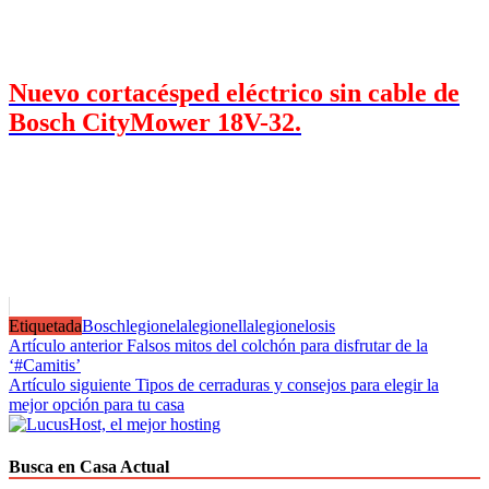
Nuevo cortacésped eléctrico sin cable de
Bosch CityMower 18V-32.
Etiquetada
Bosch
legionela
legionella
legionelosis
Navegación
Artículo anterior
Falsos mitos del colchón para disfrutar de la
‘#Camitis’
de
Artículo siguiente
Tipos de cerraduras y consejos para elegir la
entradas
mejor opción para tu casa
Busca en Casa Actual