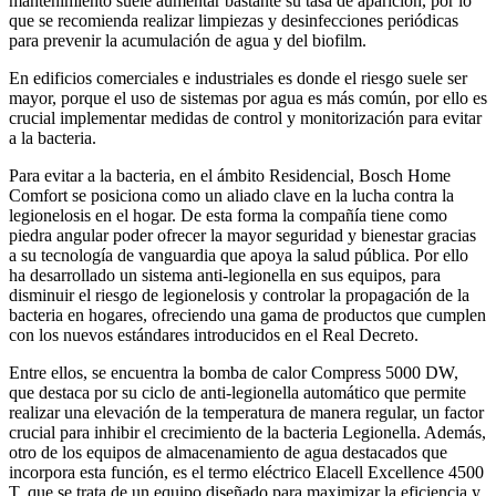
mantenimiento suele aumentar bastante su tasa de aparición, por lo
que se recomienda realizar limpiezas y desinfecciones periódicas
para prevenir la acumulación de agua y del biofilm.
En edificios comerciales e industriales es donde el riesgo suele ser
mayor, porque el uso de sistemas por agua es más común, por ello es
crucial implementar medidas de control y monitorización para evitar
a la bacteria.
Para evitar a la bacteria, en el ámbito Residencial, Bosch Home
Comfort se posiciona como un aliado clave en la lucha contra la
legionelosis en el hogar. De esta forma la compañía tiene como
piedra angular poder ofrecer la mayor seguridad y bienestar gracias
a su tecnología de vanguardia que apoya la salud pública. Por ello
ha desarrollado un sistema anti-legionella en sus equipos, para
disminuir el riesgo de legionelosis y controlar la propagación de la
bacteria en hogares, ofreciendo una gama de productos que cumplen
con los nuevos estándares introducidos en el Real Decreto.
Entre ellos, se encuentra la bomba de calor Compress 5000 DW,
que destaca por su ciclo de anti-legionella automático que permite
realizar una elevación de la temperatura de manera regular, un factor
crucial para inhibir el crecimiento de la bacteria Legionella. Además,
otro de los equipos de almacenamiento de agua destacados que
incorpora esta función, es el termo eléctrico Elacell Excellence 4500
T, que se trata de un equipo diseñado para maximizar la eficiencia y